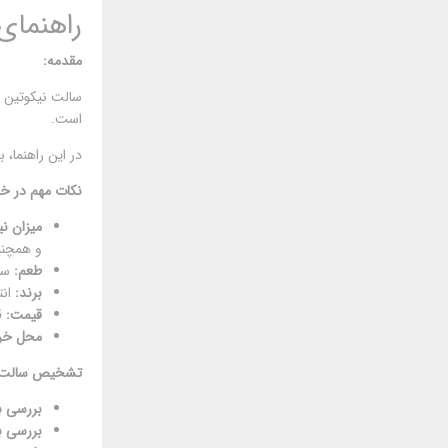
راهنمای
مقدمه:
سالت نیکوتین ن
است.
در این راهنما،
نکات مهم در خر
میزان نی
و همچنین
طعم:
سالت
برند:
انت
قیمت:
ق
محل خر
تشخیص سالت نیک
بررسی ب
بررسی ب