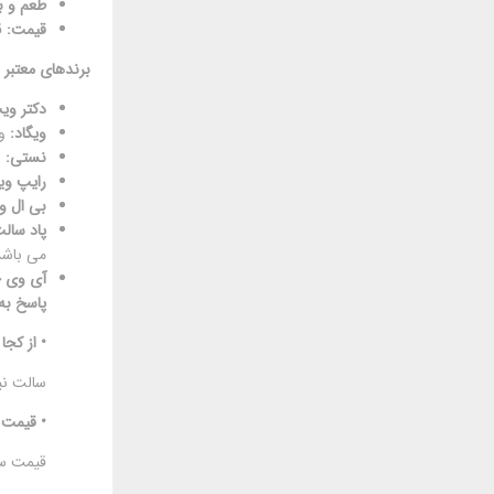
طعم و ب
قیمت:
ق
برندهای معتبر س
دکتر وی
ویگاد:
وی
نستی:
ن
رایپ ویپ
بی ال و
پاد سال
می باشد
آی وی 
پاسخ به
• از کجا
سالت نیک
• قیمت 
قیمت سا