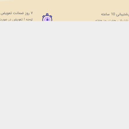
۷ روز ضمانت تعویض
شتیبانی 10 ساعته
توجه ! تعویض در صورت
شتیبانی هفت روز هفته
محصول
نواع ویپ، پاد سیستم (دستگاه مناسب جایگزین سیگار) و طعم (جویس) بوده که زیر ن
شاپ فعالیت می نماید. فروشگاه مهرگان تاپ شاپ در سال 1379 فعالیت خود را آغاز نمود. این فروشگاه در دو دهه ف
 به کار بسته است؛ از این رو تمامی دستگاه های ویپ و مایع های جویس دارای اصالت 
 می باشد .
 همراه :
2028188
0921