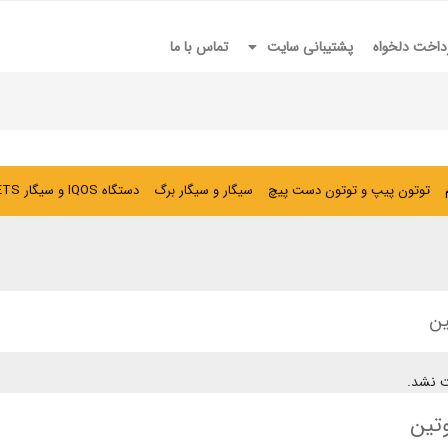
داخت دلخواه
پشتیبانی سایت
تماس با ما
توتون پیپ و توتون دست پیچ
سیگار و سیگار برگ
دستگاه IQOS و سیگار HEETS
ین
 نشد.
تین