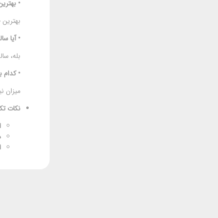
• بهتری
بهترین 
• آیا س
بله، سال
• کدام ب
میزان ن
نکات تک
ا
ذ
ا