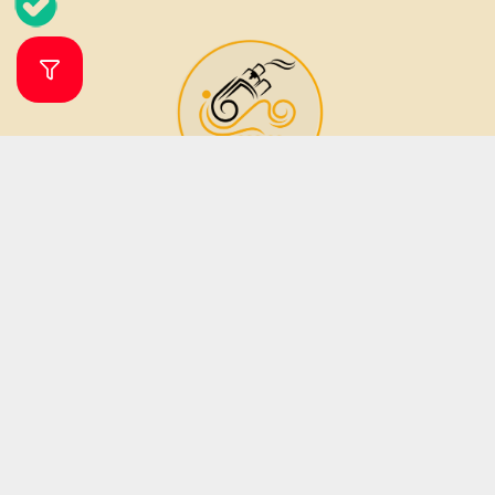
فروشگاه ویپ و جویس ویپرگان
ویپ شاپ ویپرگان فروشگاه اینترنتی تخصصی انواع ویپ، پاد سیستم (دستگاه
مناسب جایگزین سیگار) و طعم (جویس) بوده که زیر نظر فروشگاه مهرگان تاپ
شاپ فعالیت می نماید. فروشگاه مهرگان تاپ شاپ در سال 1379 فعالیت خود را آغاز
نمود. این فروشگاه در دو دهه فعالیت خود تمامی تلاش خود را برای جلب رضایت
مشتریان و ارائه کالا و خدمات باکیفیت به کار بسته است؛ از این رو تمامی دستگاه
های ویپ و مایع های جویس دارای اصالت بوده و کیفیت آنان نزد ما به شما
تضمین میگردد.
ساعات پاسخگویی آنلاین از شنبه تا پنجشنبه از ساعت 9 الی 20 می باشد .
فروش فقط به صورت آنلاین