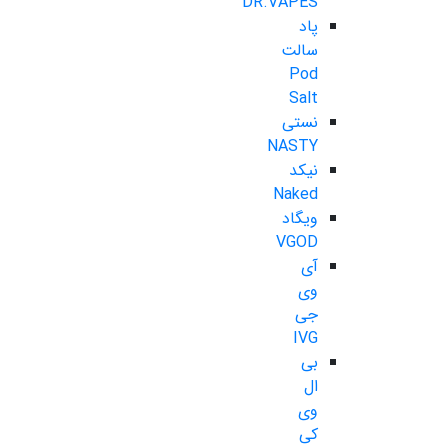
DR.VAPES
پاد
سالت
Pod
Salt
نستی
NASTY
نیکد
Naked
ویگاد
VGOD
آی
وی
جی
IVG
بی
ال
وی
کی