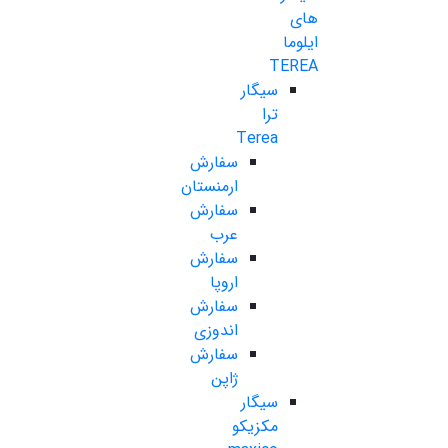
های
ایلوما
TEREA
سیگار
ترا
Terea
سفارش
ارمنستان
سفارش
عرب
سفارش
اروپا
سفارش
اندوزی
سفارش
ژاپن
سیگار
مکزیکو