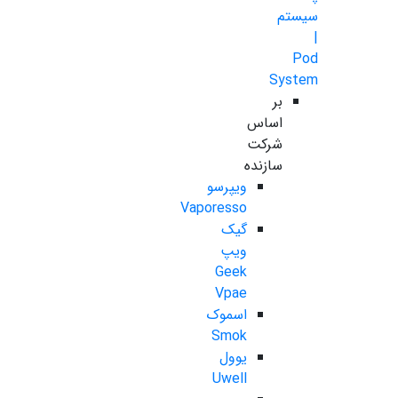
سیستم
|
Pod
System
بر
اساس
شرکت
سازنده
ویپرسو
Vaporesso
گیک
ویپ
Geek
Vpae
اسموک
Smok
یوول
Uwell