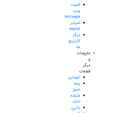
لاست
ویپ
lostvape
اسپایر
aspire
دیگر
کارتریج
ها
ملزومات
و
دیگر
قطعات
اتومایزر
پنبه
نسوز
شیشه
تانک
باتری