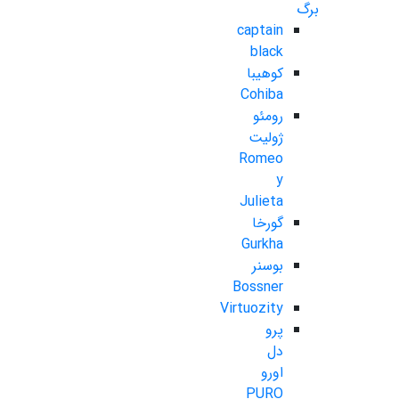
برگ
captain
black
کوهیبا
Cohiba
رومئو
ژولیت
Romeo
y
Julieta
گورخا
Gurkha
بوسنر
Bossner
Virtuozity
پرو
دل
اورو
PURO