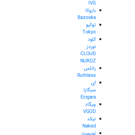
IVG
بازوکا
Bazooka
توکیو
Tokyo
کلود
نوردز
CLOUD
NURDZ
راتلس
Ruthless
ای
سیگارا
Ecigara
ویگاد
VGOD
نیکد
Naked
تویست