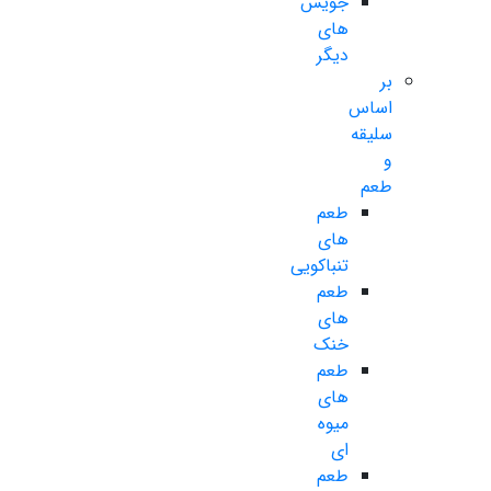
جویس
های
دیگر
بر
اساس
سلیقه
و
طعم
طعم
های
تنباکویی
طعم
های
خنک
طعم
های
میوه
ای
طعم