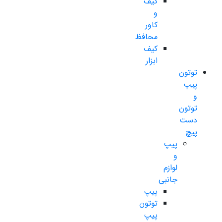
کیف
و
کاور
محافظ
کیف
ابزار
توتون
پیپ
و
توتون
دست
پیچ
پیپ
و
لوازم
جانبی
پیپ
توتون
پیپ