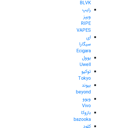
BLVK
رایپ
ویپز
RIPE
VAPES
ای
سیگارا
Ecigara
یوول
Uwell
توکیو
Tokyo
بیوند
beyond
ویوو
Vivo
بازوکا
bazooka
کلود