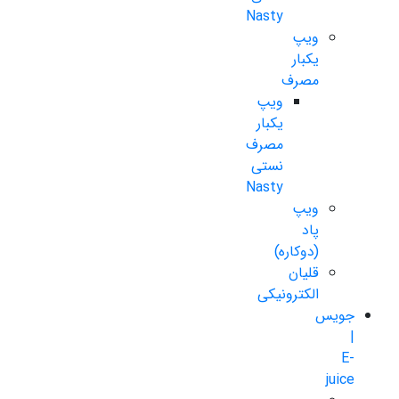
Nasty
ویپ
یکبار
مصرف
ویپ
یکبار
مصرف
نستی
Nasty
ویپ
پاد
(دوکاره)
قلیان
الکترونیکی
جویس
|
E-
juice