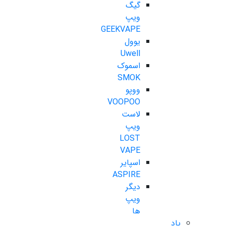
گیگ
ویپ
GEEKVAPE
یوول
Uwell
اسموک
SMOK
ووپو
VOOPOO
لاست
ویپ
LOST
VAPE
اسپایر
ASPIRE
دیگر
ویپ
ها
پاد