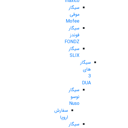
maxico
سیگار
موفی
Mofee
سیگار
فوندز
FONDZ
سیگار
SLIX
سیگار
های
3
DUA
سیگار
نوسو
Nuso
سفارش
اروپا
سیگار