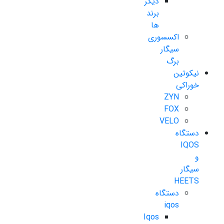
دیگر
برند
ها
اکسسوری
سیگار
برگ
نیکوتین
خوراکی
ZYN
FOX
VELO
دستگاه
IQOS
و
سیگار
HEETS
دستگاه
iqos
Iqos