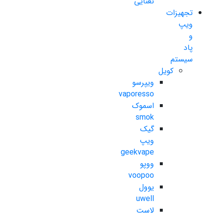
نعنایی
تجهیزات
ویپ
و
پاد
سیستم
کویل
ویپرسو
vaporesso
اسموک
smok
گیک
ویپ
geekvape
ووپو
voopoo
یوول
uwell
لاست