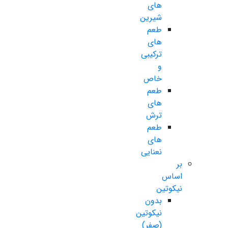
های
شیرین
طعم
های
ترکیبی
و
خاص
طعم
های
ترش
طعم
های
نعنایی
بر
اساس
نیکوتین
بدون
نیکوتین
(صفر)