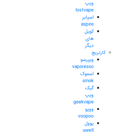
ویپ
lostvape
اسپایر
aspire
کویل
های
دیگر
کارتریج
ویپرسو
vaporesso
اسموک
smok
گیک
ویپ
geekvape
ووپو
voopoo
یوول
uwell