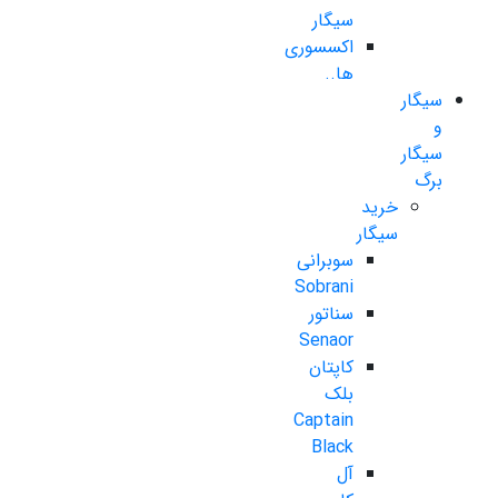
سیگار
اکسسوری
ها..
سیگار
و
سیگار
برگ
خرید
سیگار
سوبرانی
Sobrani
سناتور
Senaor
کاپتان
بلک
Captain
Black
آل