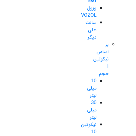
leaf
وزول
VOZOL
سالت
های
دیگر
بر
اساس
نیکوتین
|
حجم
10
میلی
لیتر
30
میلی
لیتر
نیکوتین
10