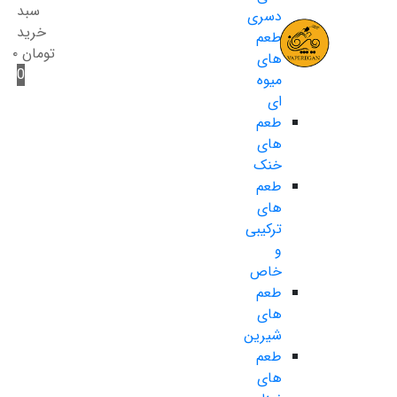
سبد
دسری
خرید
طعم
تومان
۰
های
0
میوه
ای
طعم
های
خنک
طعم
های
ترکیبی
و
خاص
طعم
های
شیرین
طعم
های