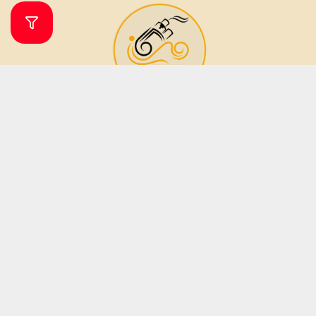
فروشگاه ویپ و جویس ویپرگان
ویپ شاپ ویپرگان فروشگاه اینترنتی تخصصی انواع ویپ، پاد سیستم (دستگاه
مناسب جایگزین سیگار) و طعم (جویس) بوده که زیر نظر فروشگاه مهرگان تاپ
شاپ فعالیت می نماید. فروشگاه مهرگان تاپ شاپ در سال 1379 فعالیت خود را آغاز
نمود. این فروشگاه در دو دهه فعالیت خود تمامی تلاش خود را برای جلب رضایت
مشتریان و ارائه کالا و خدمات باکیفیت به کار بسته است؛ از این رو تمامی دستگاه
های ویپ و مایع های جویس دارای اصالت بوده و کیفیت آنان نزد ما به شما
تضمین میگردد.
ساعات پاسخگویی آنلاین از شنبه تا پنجشنبه از ساعت 9 الی 20 می باشد .
فروش فقط به صورت آنلاین