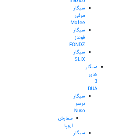
maxico
سیگار
موفی
Mofee
سیگار
فوندز
FONDZ
سیگار
SLIX
سیگار
های
3
DUA
سیگار
نوسو
Nuso
سفارش
اروپا
سیگار