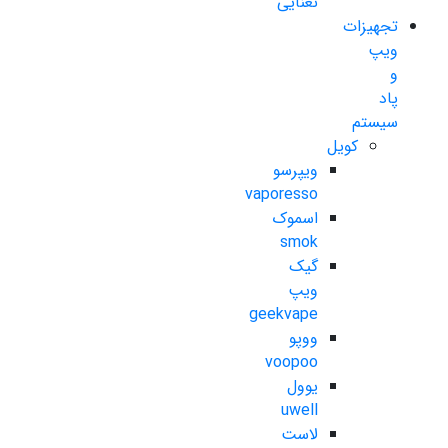
نعنایی
تجهیزات
ویپ
و
پاد
سیستم
کویل
ویپرسو
vaporesso
اسموک
smok
گیک
ویپ
geekvape
ووپو
voopoo
یوول
uwell
لاست