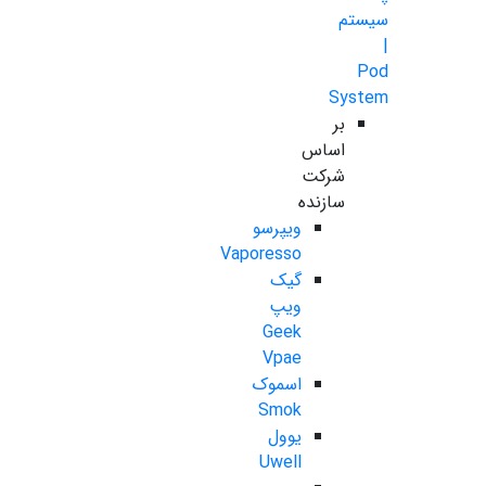
سیستم
|
Pod
System
بر
اساس
شرکت
سازنده
ویپرسو
Vaporesso
گیک
ویپ
Geek
Vpae
اسموک
Smok
یوول
Uwell