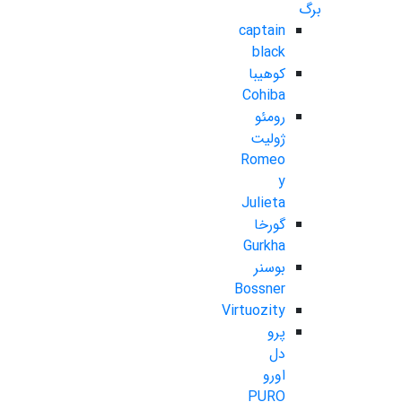
برگ
captain
black
کوهیبا
Cohiba
رومئو
ژولیت
Romeo
y
Julieta
گورخا
Gurkha
بوسنر
Bossner
Virtuozity
پرو
دل
اورو
PURO