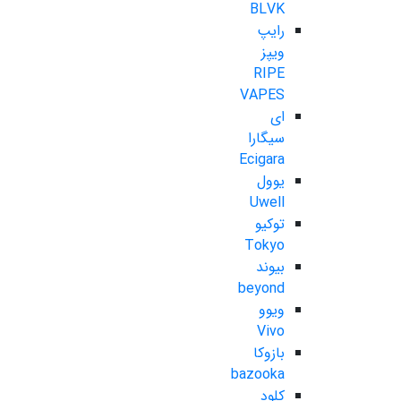
BLVK
رایپ
ویپز
RIPE
VAPES
ای
سیگارا
Ecigara
یوول
Uwell
توکیو
Tokyo
بیوند
beyond
ویوو
Vivo
بازوکا
bazooka
کلود