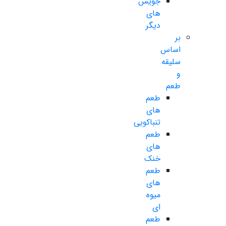
جویس
های
دیگر
بر
اساس
سلیقه
و
طعم
طعم
های
تنباکویی
طعم
های
خنک
طعم
های
میوه
ای
طعم