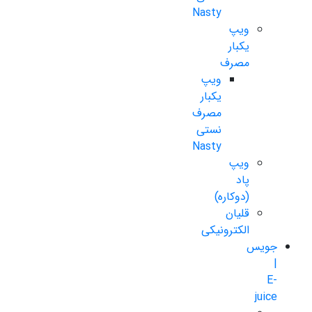
Nasty
ویپ
یکبار
مصرف
ویپ
یکبار
مصرف
نستی
Nasty
ویپ
پاد
(دوکاره)
قلیان
الکترونیکی
جویس
|
E-
juice