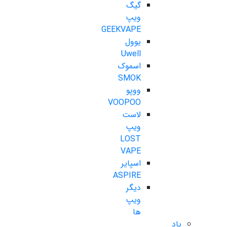
گیگ
ویپ
GEEKVAPE
یوول
Uwell
اسموک
SMOK
ووپو
VOOPOO
لاست
ویپ
LOST
VAPE
اسپایر
ASPIRE
دیگر
ویپ
ها
پاد