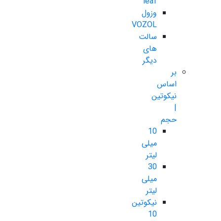
leaf
وزول
VOZOL
سالت
های
دیگر
بر
اساس
نیکوتین
|
حجم
10
میلی
لیتر
30
میلی
لیتر
نیکوتین
10