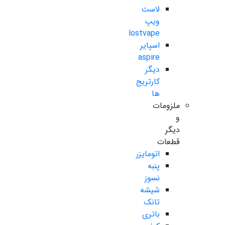
لاست
ویپ
lostvape
اسپایر
aspire
دیگر
کارتریج
ها
ملزومات
و
دیگر
قطعات
اتومایزر
پنبه
نسوز
شیشه
تانک
باتری