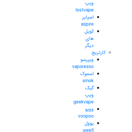
ویپ
lostvape
اسپایر
aspire
کویل
های
دیگر
کارتریج
ویپرسو
vaporesso
اسموک
smok
گیک
ویپ
geekvape
ووپو
voopoo
یوول
uwell