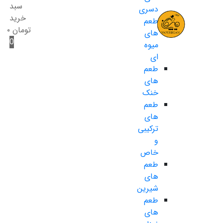
سبد
دسری
خرید
طعم
تومان
۰
های
0
میوه
ای
طعم
های
خنک
طعم
های
ترکیبی
و
خاص
طعم
های
شیرین
طعم
های