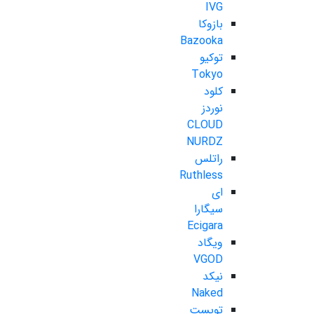
IVG
بازوکا
Bazooka
توکیو
Tokyo
کلود
نوردز
CLOUD
NURDZ
راتلس
Ruthless
ای
سیگارا
Ecigara
ویگاد
VGOD
نیکد
Naked
تویست