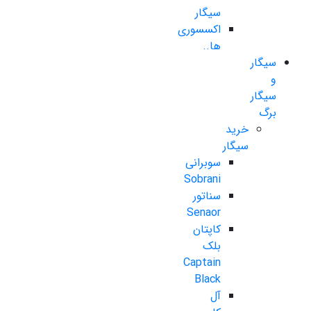
سیگار
اکسسوری
ها..
سیگار
و
سیگار
برگ
خرید
سیگار
سوبرانی
Sobrani
سناتور
Senaor
کاپتان
بلک
Captain
Black
آل