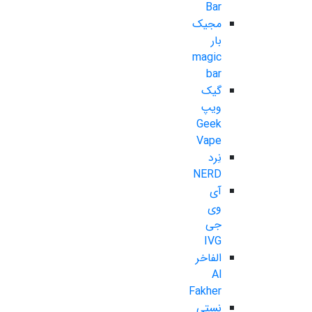
Bar
مجیک
بار
magic
bar
گیک
ویپ
Geek
Vape
نِرد
NERD
آی
وی
جی
IVG
الفاخر
Al
Fakher
نستی