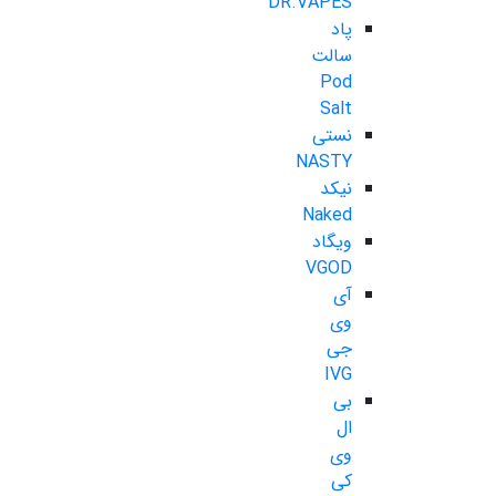
DR.VAPES
پاد
سالت
Pod
Salt
نستی
NASTY
نیکد
Naked
ویگاد
VGOD
آی
وی
جی
IVG
بی
ال
وی
کی