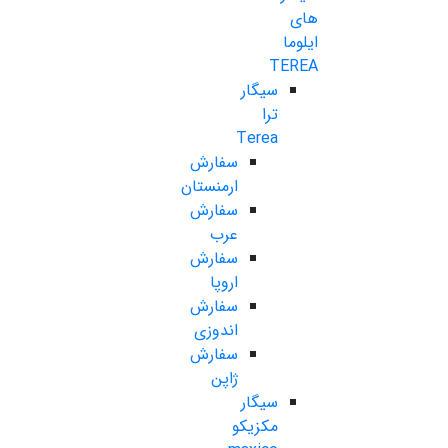
های
ایلوما
TEREA
سیگار
ترا
Terea
سفارش
ارمنستان
سفارش
عرب
سفارش
اروپا
سفارش
اندوزی
سفارش
ژاپن
سیگار
مکزیکو