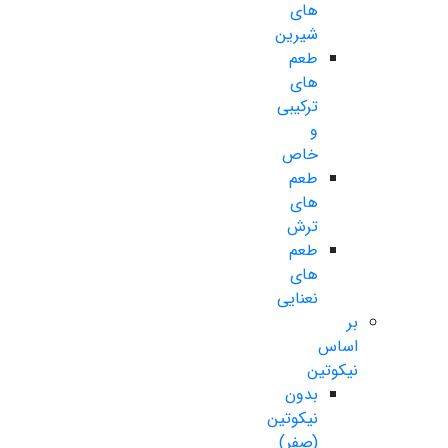
های
شیرین
طعم
های
ترکیبی
و
خاص
طعم
های
ترش
طعم
های
نعنایی
بر
اساس
نیکوتین
بدون
نیکوتین
(صفر)