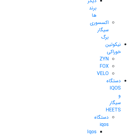
دیگر
برند
ها
اکسسوری
سیگار
برگ
نیکوتین
خوراکی
ZYN
FOX
VELO
دستگاه
IQOS
و
سیگار
HEETS
دستگاه
iqos
Iqos