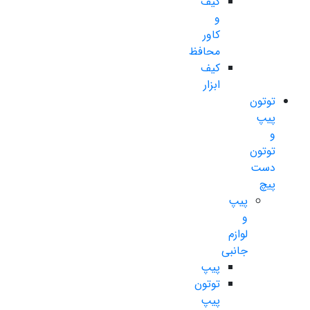
کیف
و
کاور
محافظ
کیف
ابزار
توتون
پیپ
و
توتون
دست
پیچ
پیپ
و
لوازم
جانبی
پیپ
توتون
پیپ