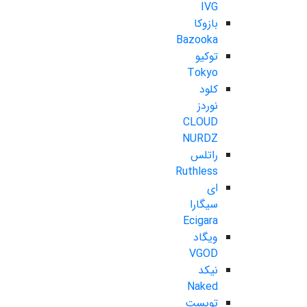
IVG
بازوکا
Bazooka
توکیو
Tokyo
کلود
نوردز
CLOUD
NURDZ
راتلس
Ruthless
ای
سیگارا
Ecigara
ویگاد
VGOD
نیکد
Naked
تویست