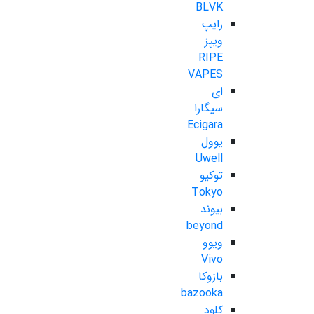
BLVK
رایپ
ویپز
RIPE
VAPES
ای
سیگارا
Ecigara
یوول
Uwell
توکیو
Tokyo
بیوند
beyond
ویوو
Vivo
بازوکا
bazooka
کلود