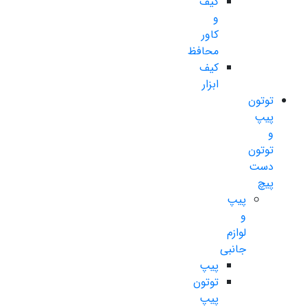
کیف
و
کاور
محافظ
کیف
ابزار
توتون
پیپ
و
توتون
دست
پیچ
پیپ
و
لوازم
جانبی
پیپ
توتون
پیپ