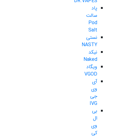
DR.VAPES
پاد
سالت
Pod
Salt
نستی
NASTY
نیکد
Naked
ویگاد
VGOD
آی
وی
جی
IVG
بی
ال
وی
کی