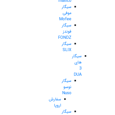
maxico
سیگار
موفی
Mofee
سیگار
فوندز
FONDZ
سیگار
SLIX
سیگار
های
3
DUA
سیگار
نوسو
Nuso
سفارش
اروپا
سیگار