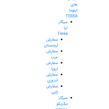
های
ایلوما
TEREA
سیگار
ترا
Terea
سفارش
ارمنستان
سفارش
عرب
سفارش
اروپا
سفارش
اندوزی
سفارش
ژاپن
سیگار
مکزیکو