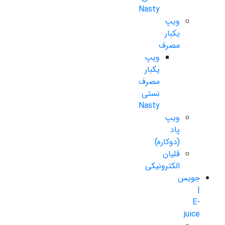
Nasty
ویپ
یکبار
مصرف
ویپ
یکبار
مصرف
نستی
Nasty
ویپ
پاد
(دوکاره)
قلیان
الکترونیکی
جویس
|
E-
juice