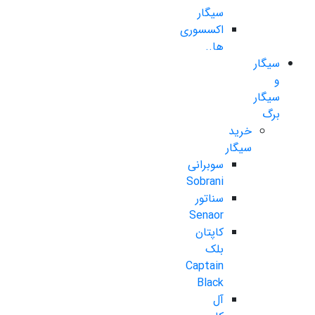
سیگار
اکسسوری
ها..
سیگار
و
سیگار
برگ
خرید
سیگار
سوبرانی
Sobrani
سناتور
Senaor
کاپتان
بلک
Captain
Black
آل