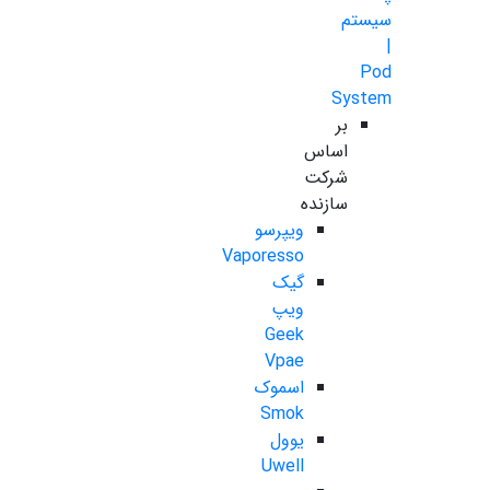
سیستم
|
Pod
System
بر
اساس
شرکت
سازنده
ویپرسو
Vaporesso
گیک
ویپ
Geek
Vpae
اسموک
Smok
یوول
Uwell