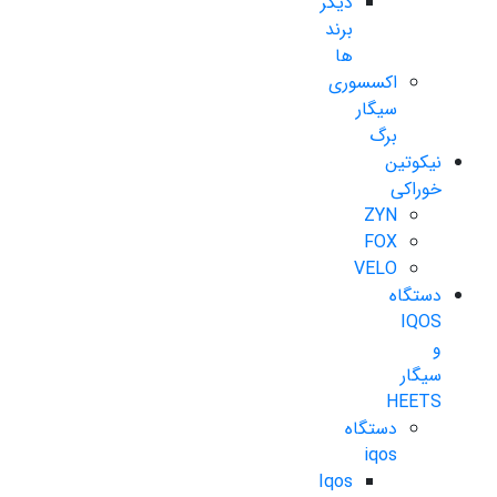
دیگر
برند
ها
اکسسوری
سیگار
برگ
نیکوتین
خوراکی
ZYN
FOX
VELO
دستگاه
IQOS
و
سیگار
HEETS
دستگاه
iqos
Iqos