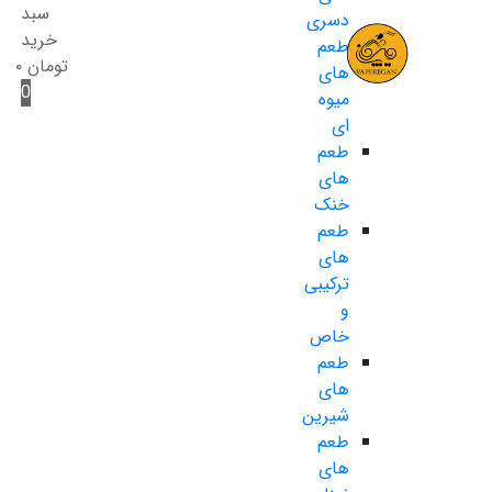
سبد
دسری
خرید
طعم
تومان
۰
های
0
میوه
ای
طعم
های
خنک
طعم
های
ترکیبی
و
خاص
طعم
های
شیرین
طعم
های