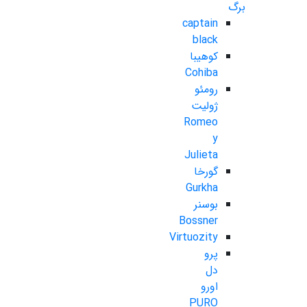
برگ
captain
black
کوهیبا
Cohiba
رومئو
ژولیت
Romeo
y
Julieta
گورخا
Gurkha
بوسنر
Bossner
Virtuozity
پرو
دل
اورو
PURO