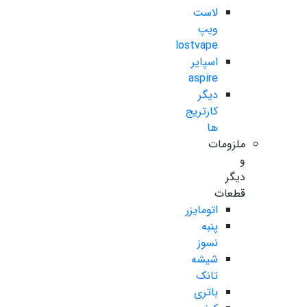
لاست
ویپ
lostvape
اسپایر
aspire
دیگر
کارتریج
ها
ملزومات
و
دیگر
قطعات
اتومایزر
پنبه
نسوز
شیشه
تانک
باتری