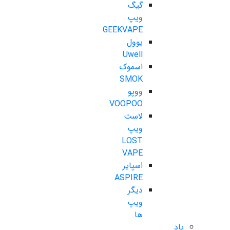
گیگ
ویپ
GEEKVAPE
یوول
Uwell
اسموک
SMOK
ووپو
VOOPOO
لاست
ویپ
LOST
VAPE
اسپایر
ASPIRE
دیگر
ویپ
ها
پاد