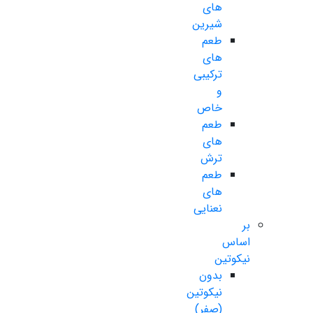
های
شیرین
طعم
های
ترکیبی
و
خاص
طعم
های
ترش
طعم
های
نعنایی
بر
اساس
نیکوتین
بدون
نیکوتین
(صفر)