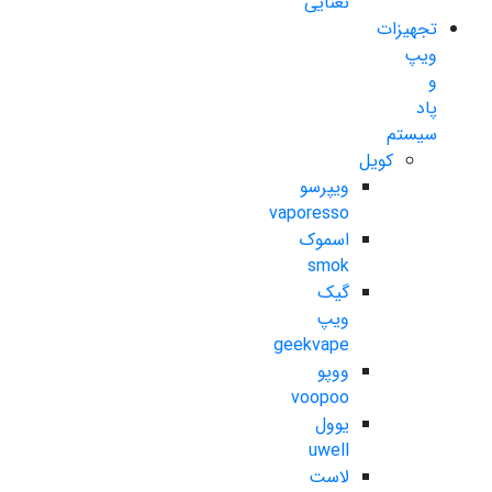
نعنایی
تجهیزات
ویپ
و
پاد
سیستم
کویل
ویپرسو
vaporesso
اسموک
smok
گیک
ویپ
geekvape
ووپو
voopoo
یوول
uwell
لاست