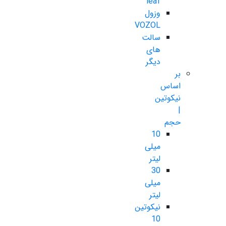
leaf
وزول
VOZOL
سالت
های
دیگر
بر
اساس
نیکوتین
|
حجم
10
میلی
لیتر
30
میلی
لیتر
نیکوتین
10