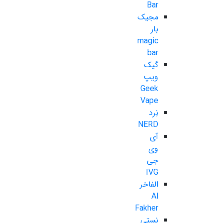
Bar
مجیک
بار
magic
bar
گیک
ویپ
Geek
Vape
نِرد
NERD
آی
وی
جی
IVG
الفاخر
Al
Fakher
نستی