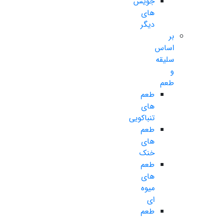
جویس
های
دیگر
بر
اساس
سلیقه
و
طعم
طعم
های
تنباکویی
طعم
های
خنک
طعم
های
میوه
ای
طعم