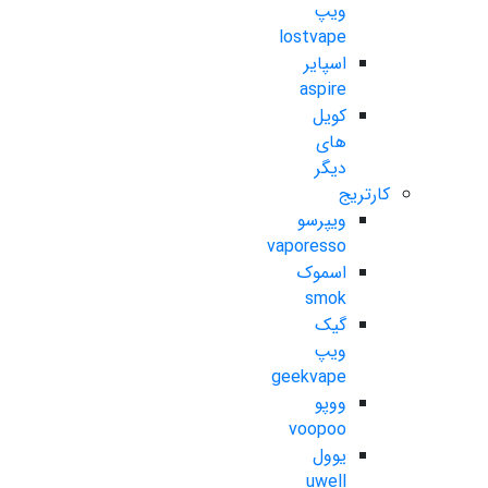
ویپ
lostvape
اسپایر
aspire
کویل
های
دیگر
کارتریج
ویپرسو
vaporesso
اسموک
smok
گیک
ویپ
geekvape
ووپو
voopoo
یوول
uwell