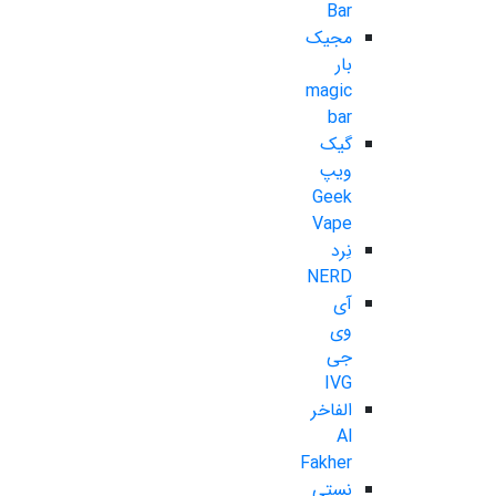
Bar
مجیک
بار
magic
bar
گیک
ویپ
Geek
Vape
نِرد
NERD
آی
وی
جی
IVG
الفاخر
Al
Fakher
نستی