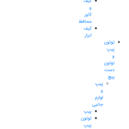
کیف
و
کاور
محافظ
کیف
ابزار
توتون
پیپ
و
توتون
دست
پیچ
پیپ
و
لوازم
جانبی
پیپ
توتون
پیپ