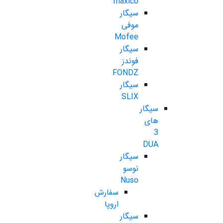
maxico
سیگار
موفی
Mofee
سیگار
فوندز
FONDZ
سیگار
SLIX
سیگار
های
3
DUA
سیگار
نوسو
Nuso
سفارش
اروپا
سیگار