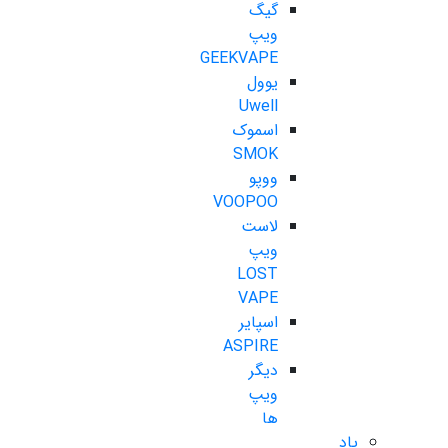
گیگ
ویپ
GEEKVAPE
یوول
Uwell
اسموک
SMOK
ووپو
VOOPOO
لاست
ویپ
LOST
VAPE
اسپایر
ASPIRE
دیگر
ویپ
ها
پاد