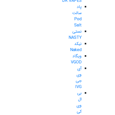
DR.VAPES
پاد
سالت
Pod
Salt
نستی
NASTY
نیکد
Naked
ویگاد
VGOD
آی
وی
جی
IVG
بی
ال
وی
کی