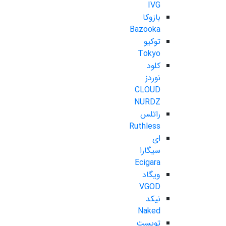
IVG
بازوکا
Bazooka
توکیو
Tokyo
کلود
نوردز
CLOUD
NURDZ
راتلس
Ruthless
ای
سیگارا
Ecigara
ویگاد
VGOD
نیکد
Naked
تویست