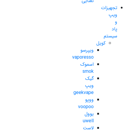
نعنایی
تجهیزات
ویپ
و
پاد
سیستم
کویل
ویپرسو
vaporesso
اسموک
smok
گیک
ویپ
geekvape
ووپو
voopoo
یوول
uwell
لاست