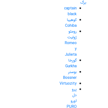
برگ
captain
black
کوهیبا
Cohiba
رومئو
ژولیت
Romeo
y
Julieta
گورخا
Gurkha
بوسنر
Bossner
Virtuozity
پرو
دل
اورو
PURO