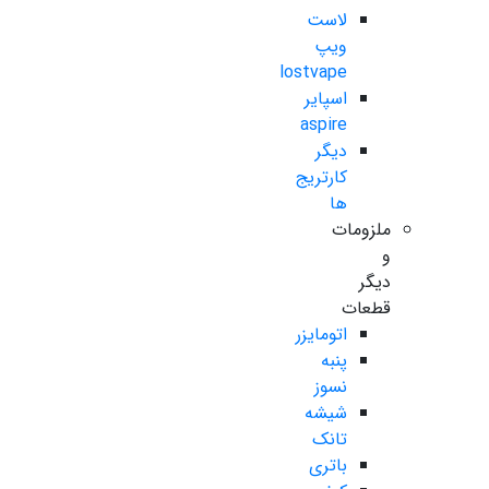
لاست
ویپ
lostvape
اسپایر
aspire
دیگر
کارتریج
ها
ملزومات
و
دیگر
قطعات
اتومایزر
پنبه
نسوز
شیشه
تانک
باتری