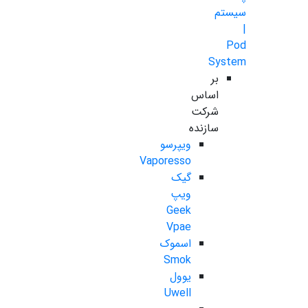
سیستم
|
Pod
System
بر
اساس
شرکت
سازنده
ویپرسو
Vaporesso
گیک
ویپ
Geek
Vpae
اسموک
Smok
یوول
Uwell