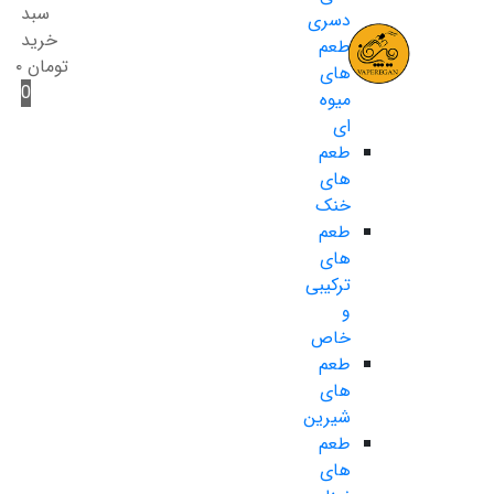
سبد
دسری
خرید
طعم
تومان
۰
های
0
میوه
ای
طعم
های
خنک
طعم
های
ترکیبی
و
خاص
طعم
های
شیرین
طعم
های