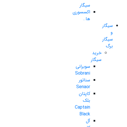
سیگار
اکسسوری
ها..
سیگار
و
سیگار
برگ
خرید
سیگار
سوبرانی
Sobrani
سناتور
Senaor
کاپتان
بلک
Captain
Black
آل