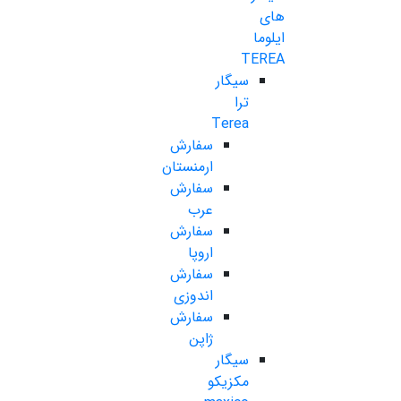
های
ایلوما
TEREA
سیگار
ترا
Terea
سفارش
ارمنستان
سفارش
عرب
سفارش
اروپا
سفارش
اندوزی
سفارش
ژاپن
سیگار
مکزیکو