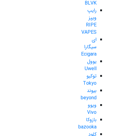
BLVK
رایپ
ویپز
RIPE
VAPES
ای
سیگارا
Ecigara
یوول
Uwell
توکیو
Tokyo
بیوند
beyond
ویوو
Vivo
بازوکا
bazooka
کلود