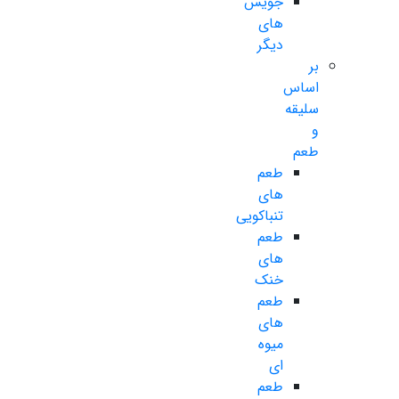
جویس
های
دیگر
بر
اساس
سلیقه
و
طعم
طعم
های
تنباکویی
طعم
های
خنک
طعم
های
میوه
ای
طعم