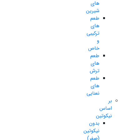
های
شیرین
طعم
های
ترکیبی
و
خاص
طعم
های
ترش
طعم
های
نعنایی
بر
اساس
نیکوتین
بدون
نیکوتین
(صفر)