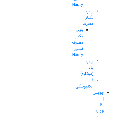
Nasty
ویپ
یکبار
مصرف
ویپ
یکبار
مصرف
نستی
Nasty
ویپ
پاد
(دوکاره)
قلیان
الکترونیکی
جویس
|
E-
juice