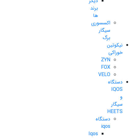
دیگر
برند
ها
اکسسوری
سیگار
برگ
نیکوتین
خوراکی
ZYN
FOX
VELO
دستگاه
IQOS
و
سیگار
HEETS
دستگاه
iqos
Iqos