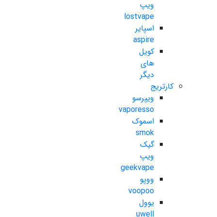
ویپ
lostvape
اسپایر
aspire
کویل
های
دیگر
کارتریج
ویپرسو
vaporesso
اسموک
smok
گیک
ویپ
geekvape
ووپو
voopoo
یوول
uwell