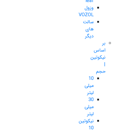
leaf
وزول
VOZOL
سالت
های
دیگر
بر
اساس
نیکوتین
|
حجم
10
میلی
لیتر
30
میلی
لیتر
نیکوتین
10