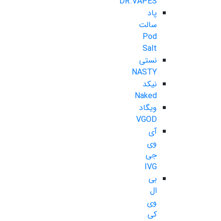
DR.VAPES
پاد
سالت
Pod
Salt
نستی
NASTY
نیکد
Naked
ویگاد
VGOD
آی
وی
جی
IVG
بی
ال
وی
کی