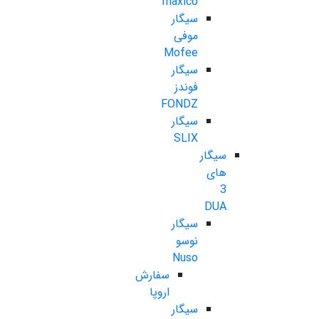
maxico
سیگار
موفی
Mofee
سیگار
فوندز
FONDZ
سیگار
SLIX
سیگار
های
3
DUA
سیگار
نوسو
Nuso
سفارش
اروپا
سیگار