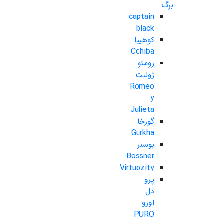
برگ
captain
black
کوهیبا
Cohiba
رومئو
ژولیت
Romeo
y
Julieta
گورخا
Gurkha
بوسنر
Bossner
Virtuozity
پرو
دل
اورو
PURO