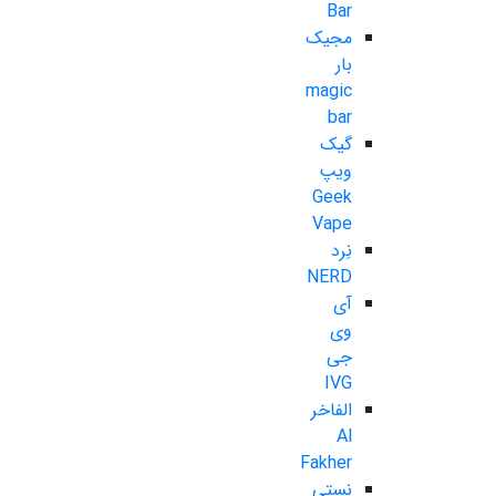
Bar
مجیک
بار
magic
bar
گیک
ویپ
Geek
Vape
نِرد
NERD
آی
وی
جی
IVG
الفاخر
Al
Fakher
نستی