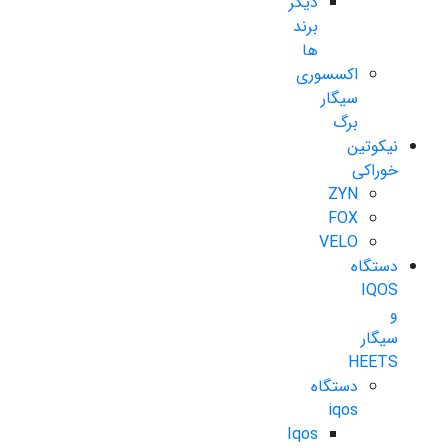
دیگر
برند
ها
اکسسوری
سیگار
برگ
نیکوتین
خوراکی
ZYN
FOX
VELO
دستگاه
IQOS
و
سیگار
HEETS
دستگاه
iqos
Iqos