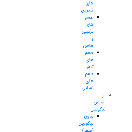
های
شیرین
طعم
های
ترکیبی
و
خاص
طعم
های
ترش
طعم
های
نعنایی
بر
اساس
نیکوتین
بدون
نیکوتین
(صفر)