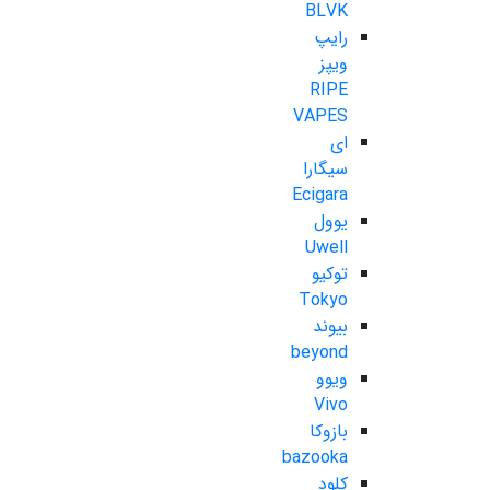
BLVK
رایپ
ویپز
RIPE
VAPES
ای
سیگارا
Ecigara
یوول
Uwell
توکیو
Tokyo
بیوند
beyond
ویوو
Vivo
بازوکا
bazooka
کلود