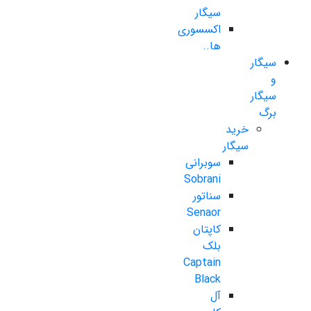
سیگار
اکسسوری
ها..
سیگار
و
سیگار
برگ
خرید
سیگار
سوبرانی
Sobrani
سناتور
Senaor
کاپتان
بلک
Captain
Black
آل