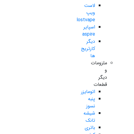
لاست
ویپ
lostvape
اسپایر
aspire
دیگر
کارتریج
ها
ملزومات
و
دیگر
قطعات
اتومایزر
پنبه
نسوز
شیشه
تانک
باتری