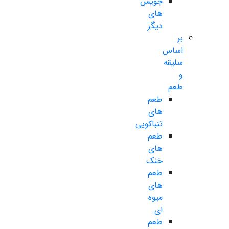
جویس
های
دیگر
بر
اساس
سلیقه
و
طعم
طعم
های
تنباکویی
طعم
های
خنک
طعم
های
میوه
ای
طعم