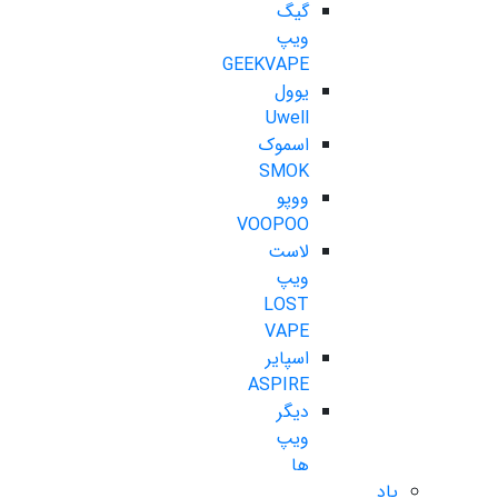
گیگ
ویپ
GEEKVAPE
یوول
Uwell
اسموک
SMOK
ووپو
VOOPOO
لاست
ویپ
LOST
VAPE
اسپایر
ASPIRE
دیگر
ویپ
ها
پاد