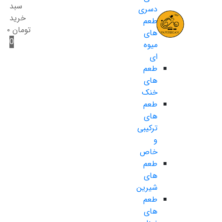
سبد
دسری
خرید
طعم
تومان
۰
های
0
میوه
ای
طعم
های
خنک
طعم
های
ترکیبی
و
خاص
طعم
های
شیرین
طعم
های