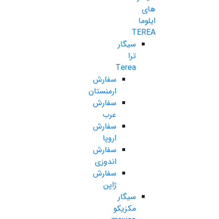
های
ایلوما
TEREA
سیگار
ترا
Terea
سفارش
ارمنستان
سفارش
عرب
سفارش
اروپا
سفارش
اندوزی
سفارش
ژاپن
سیگار
مکزیکو