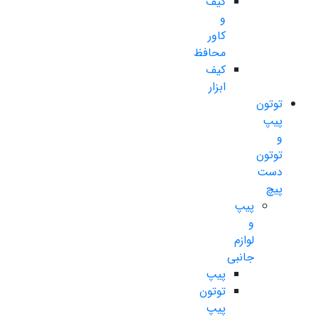
کیف
و
کاور
محافظ
کیف
ابزار
توتون
پیپ
و
توتون
دست
پیچ
پیپ
و
لوازم
جانبی
پیپ
توتون
پیپ