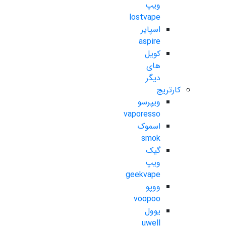
ویپ
lostvape
اسپایر
aspire
کویل
های
دیگر
کارتریج
ویپرسو
vaporesso
اسموک
smok
گیک
ویپ
geekvape
ووپو
voopoo
یوول
uwell