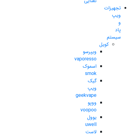
نعنایی
تجهیزات
ویپ
و
پاد
سیستم
کویل
ویپرسو
vaporesso
اسموک
smok
گیک
ویپ
geekvape
ووپو
voopoo
یوول
uwell
لاست