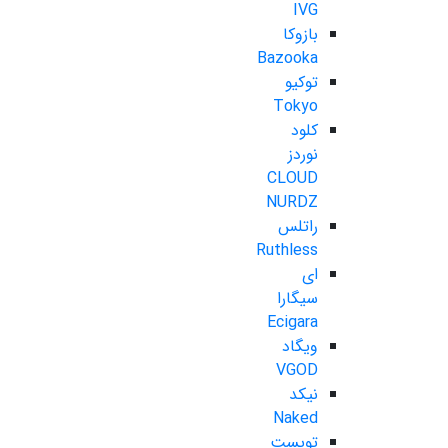
IVG
بازوکا
Bazooka
توکیو
Tokyo
کلود
نوردز
CLOUD
NURDZ
راتلس
Ruthless
ای
سیگارا
Ecigara
ویگاد
VGOD
نیکد
Naked
تویست