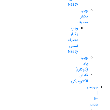
Nasty
ویپ
یکبار
مصرف
ویپ
یکبار
مصرف
نستی
Nasty
ویپ
پاد
(دوکاره)
قلیان
الکترونیکی
جویس
|
E-
juice