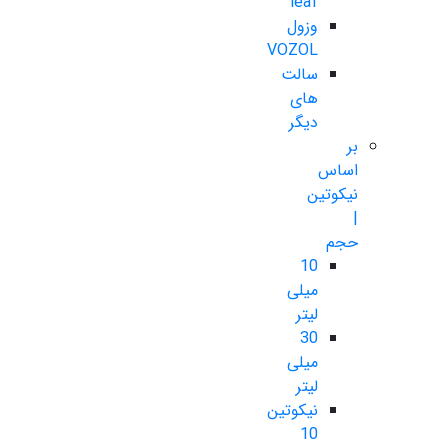
leaf
وزول
VOZOL
سالت
های
دیگر
بر
اساس
نیکوتین
|
حجم
10
میلی
لیتر
30
میلی
لیتر
نیکوتین
10