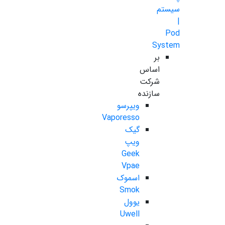
سیستم
|
Pod
System
بر
اساس
شرکت
سازنده
ویپرسو
Vaporesso
گیک
ویپ
Geek
Vpae
اسموک
Smok
یوول
Uwell