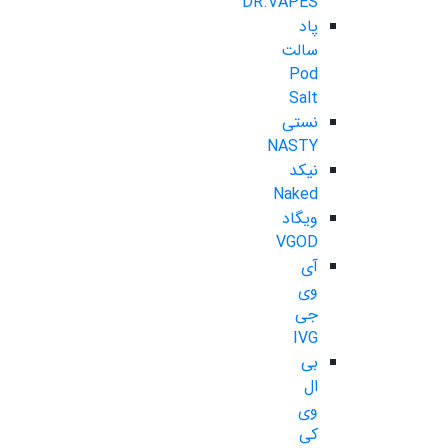
DR.VAPES
پاد
سالت
Pod
Salt
نستی
NASTY
نیکد
Naked
ویگاد
VGOD
آی
وی
جی
IVG
بی
ال
وی
کی