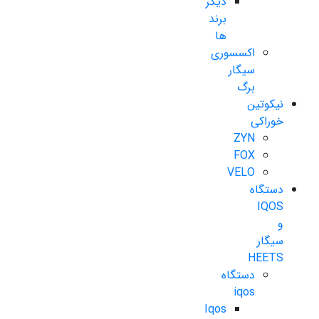
دیگر
برند
ها
اکسسوری
سیگار
برگ
نیکوتین
خوراکی
ZYN
FOX
VELO
دستگاه
IQOS
و
سیگار
HEETS
دستگاه
iqos
Iqos