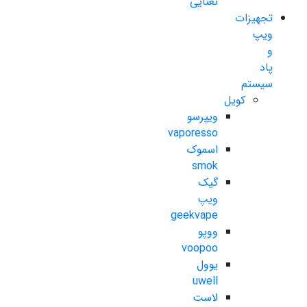
نعنایی
تجهیزات
ویپ
و
پاد
سیستم
کویل
ویپرسو
vaporesso
اسموک
smok
گیک
ویپ
geekvape
ووپو
voopoo
یوول
uwell
لاست