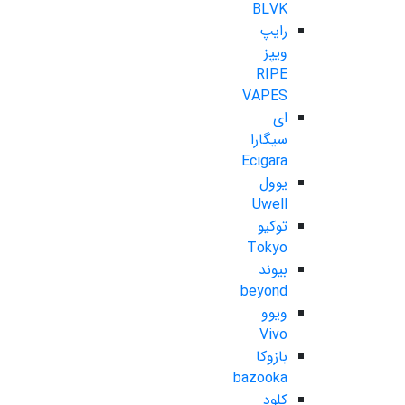
BLVK
رایپ
ویپز
RIPE
VAPES
ای
سیگارا
Ecigara
یوول
Uwell
توکیو
Tokyo
بیوند
beyond
ویوو
Vivo
بازوکا
bazooka
کلود