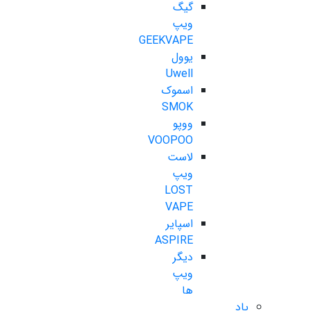
گیگ
ویپ
GEEKVAPE
یوول
Uwell
اسموک
SMOK
ووپو
VOOPOO
لاست
ویپ
LOST
VAPE
اسپایر
ASPIRE
دیگر
ویپ
ها
پاد