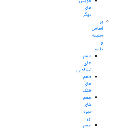
جویس
های
دیگر
بر
اساس
سلیقه
و
طعم
طعم
های
تنباکویی
طعم
های
خنک
طعم
های
میوه
ای
طعم