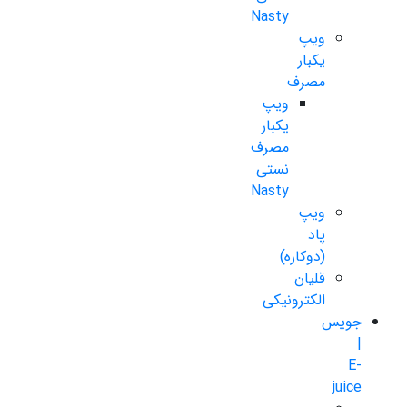
Nasty
ویپ
یکبار
مصرف
ویپ
یکبار
مصرف
نستی
Nasty
ویپ
پاد
(دوکاره)
قلیان
الکترونیکی
جویس
|
E-
juice