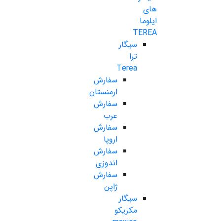
های
ایلوما
TEREA
سیگار
ترا
Terea
سفارش
ارمنستان
سفارش
عرب
سفارش
اروپا
سفارش
اندوزی
سفارش
ژاپن
سیگار
مکزیکو