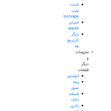
لاست
ویپ
lostvape
اسپایر
aspire
دیگر
کارتریج
ها
ملزومات
و
دیگر
قطعات
اتومایزر
پنبه
نسوز
شیشه
تانک
باتری