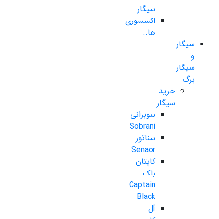
سیگار
اکسسوری
ها..
سیگار
و
سیگار
برگ
خرید
سیگار
سوبرانی
Sobrani
سناتور
Senaor
کاپتان
بلک
Captain
Black
آل