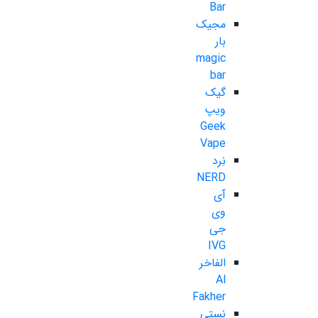
Bar
مجیک
بار
magic
bar
گیک
ویپ
Geek
Vape
نِرد
NERD
آی
وی
جی
IVG
الفاخر
Al
Fakher
نستی