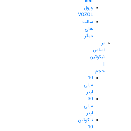
leaf
وزول
VOZOL
سالت
های
دیگر
بر
اساس
نیکوتین
|
حجم
10
میلی
لیتر
30
میلی
لیتر
نیکوتین
10