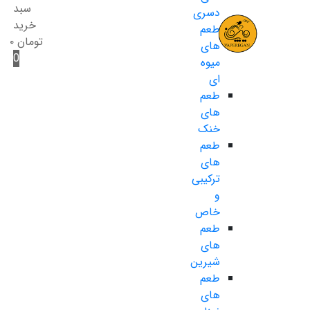
سبد
دسری
خرید
طعم
تومان
۰
های
0
میوه
ای
طعم
های
خنک
طعم
های
ترکیبی
و
خاص
طعم
های
شیرین
طعم
های