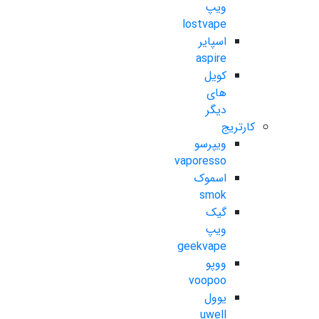
ویپ
lostvape
اسپایر
aspire
کویل
های
دیگر
کارتریج
ویپرسو
vaporesso
اسموک
smok
گیک
ویپ
geekvape
ووپو
voopoo
یوول
uwell