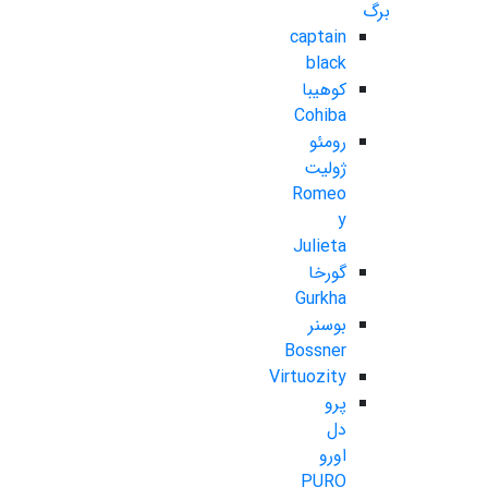
برگ
captain
black
کوهیبا
Cohiba
رومئو
ژولیت
Romeo
y
Julieta
گورخا
Gurkha
بوسنر
Bossner
Virtuozity
پرو
دل
اورو
PURO