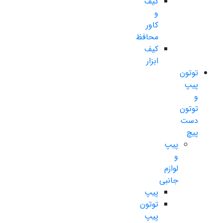
کیف
و
کاور
محافظ
کیف
ابزار
توتون
پیپ
و
توتون
دست
پیچ
پیپ
و
لوازم
جانبی
پیپ
توتون
پیپ