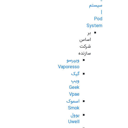
سیستم
|
Pod
System
بر
اساس
شرکت
سازنده
ویپرسو
Vaporesso
گیک
ویپ
Geek
Vpae
اسموک
Smok
یوول
Uwell