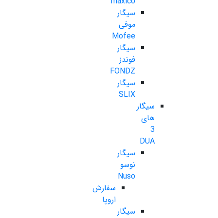
maxico
سیگار
موفی
Mofee
سیگار
فوندز
FONDZ
سیگار
SLIX
سیگار
های
3
DUA
سیگار
نوسو
Nuso
سفارش
اروپا
سیگار