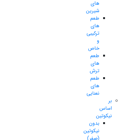
های
شیرین
طعم
های
ترکیبی
و
خاص
طعم
های
ترش
طعم
های
نعنایی
بر
اساس
نیکوتین
بدون
نیکوتین
(صفر)