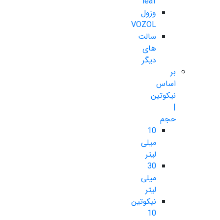
leaf
وزول
VOZOL
سالت
های
دیگر
بر
اساس
نیکوتین
|
حجم
10
میلی
لیتر
30
میلی
لیتر
نیکوتین
10