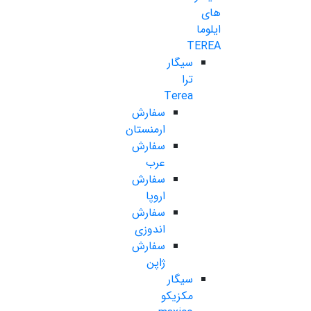
های
ایلوما
TEREA
سیگار
ترا
Terea
سفارش
ارمنستان
سفارش
عرب
سفارش
اروپا
سفارش
اندوزی
سفارش
ژاپن
سیگار
مکزیکو