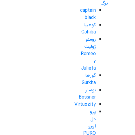
برگ
captain
black
کوهیبا
Cohiba
رومئو
ژولیت
Romeo
y
Julieta
گورخا
Gurkha
بوسنر
Bossner
Virtuozity
پرو
دل
اورو
PURO