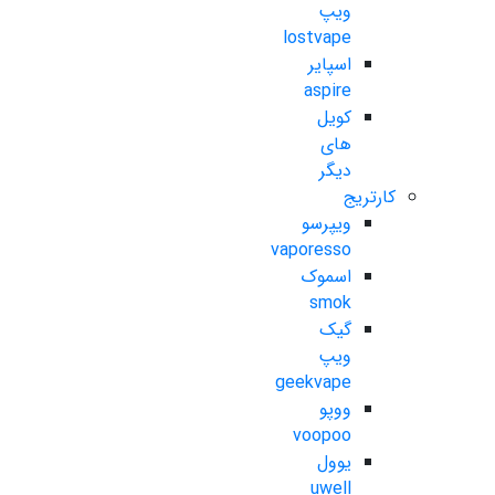
ویپ
lostvape
اسپایر
aspire
کویل
های
دیگر
کارتریج
ویپرسو
vaporesso
اسموک
smok
گیک
ویپ
geekvape
ووپو
voopoo
یوول
uwell