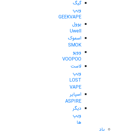
گیگ
ویپ
GEEKVAPE
یوول
Uwell
اسموک
SMOK
ووپو
VOOPOO
لاست
ویپ
LOST
VAPE
اسپایر
ASPIRE
دیگر
ویپ
ها
پاد