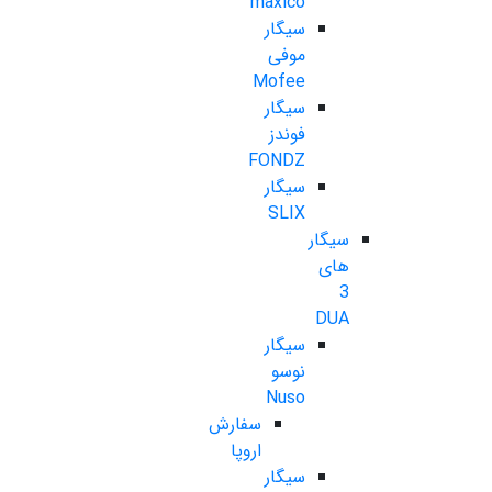
maxico
سیگار
موفی
Mofee
سیگار
فوندز
FONDZ
سیگار
SLIX
سیگار
های
3
DUA
سیگار
نوسو
Nuso
سفارش
اروپا
سیگار