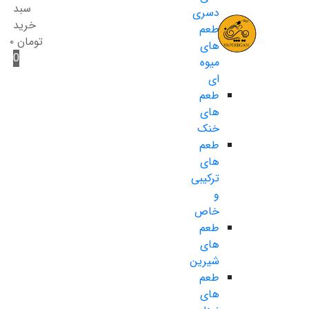
سبد
دسری
خرید
طعم
تومان
۰
های
0
میوه
ای
طعم
های
خنک
طعم
های
ترکیبی
و
خاص
طعم
های
شیرین
طعم
های