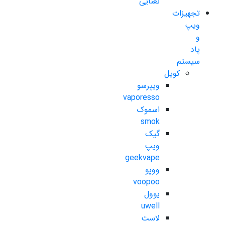
نعنایی
تجهیزات
ویپ
و
پاد
سیستم
کویل
ویپرسو
vaporesso
اسموک
smok
گیک
ویپ
geekvape
ووپو
voopoo
یوول
uwell
لاست