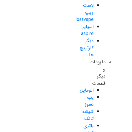
لاست
ویپ
lostvape
اسپایر
aspire
دیگر
کارتریج
ها
ملزومات
و
دیگر
قطعات
اتومایزر
پنبه
نسوز
شیشه
تانک
باتری