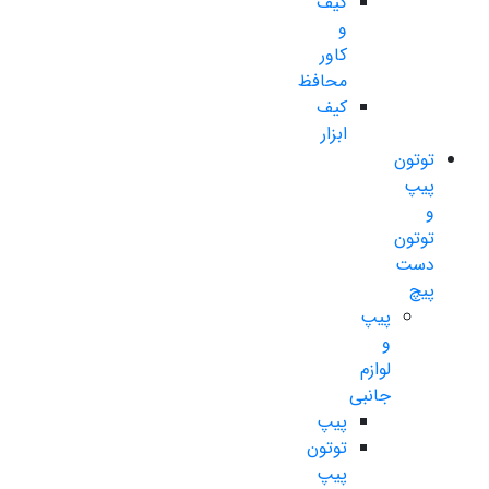
کیف
و
کاور
محافظ
کیف
ابزار
توتون
پیپ
و
توتون
دست
پیچ
پیپ
و
لوازم
جانبی
پیپ
توتون
پیپ