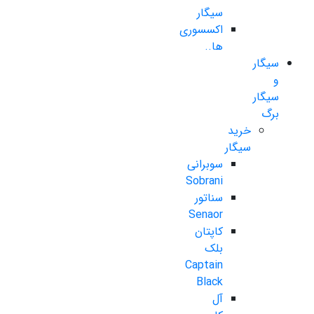
سیگار
اکسسوری
ها..
سیگار
و
سیگار
برگ
خرید
سیگار
سوبرانی
Sobrani
سناتور
Senaor
کاپتان
بلک
Captain
Black
آل