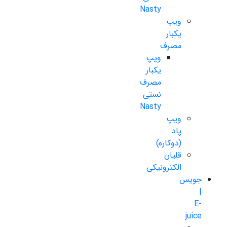
Nasty
ویپ
یکبار
مصرف
ویپ
یکبار
مصرف
نستی
Nasty
ویپ
پاد
(دوکاره)
قلیان
الکترونیکی
جویس
|
E-
juice