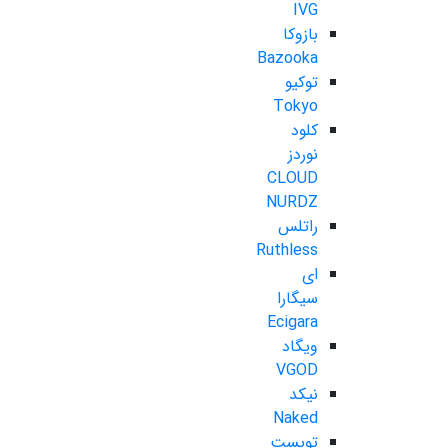
IVG
بازوکا
Bazooka
توکیو
Tokyo
کلود
نوردز
CLOUD
NURDZ
راتلس
Ruthless
ای
سیگارا
Ecigara
ویگاد
VGOD
نیکد
Naked
تویست