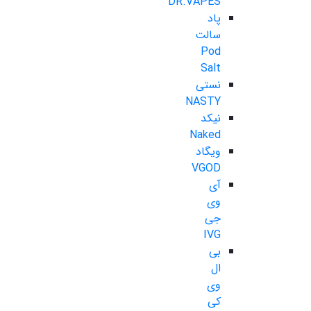
DR.VAPES
پاد
سالت
Pod
Salt
نستی
NASTY
نیکد
Naked
ویگاد
VGOD
آی
وی
جی
IVG
بی
ال
وی
کی