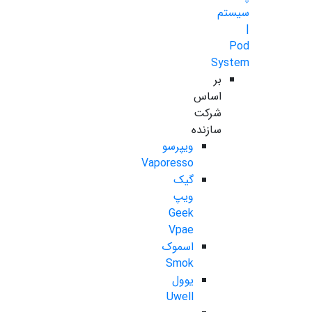
سیستم
|
Pod
System
بر
اساس
شرکت
سازنده
ویپرسو
Vaporesso
گیک
ویپ
Geek
Vpae
اسموک
Smok
یوول
Uwell