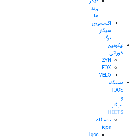
دیگر
برند
ها
اکسسوری
سیگار
برگ
نیکوتین
خوراکی
ZYN
FOX
VELO
دستگاه
IQOS
و
سیگار
HEETS
دستگاه
iqos
Iqos