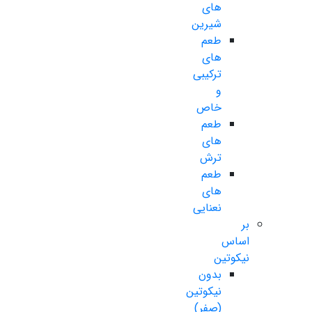
های
شیرین
طعم
های
ترکیبی
و
خاص
طعم
های
ترش
طعم
های
نعنایی
بر
اساس
نیکوتین
بدون
نیکوتین
(صفر)