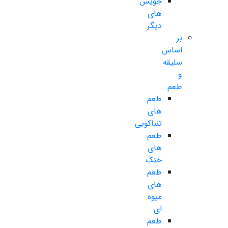
جویس
های
دیگر
بر
اساس
سلیقه
و
طعم
طعم
های
تنباکویی
طعم
های
خنک
طعم
های
میوه
ای
طعم