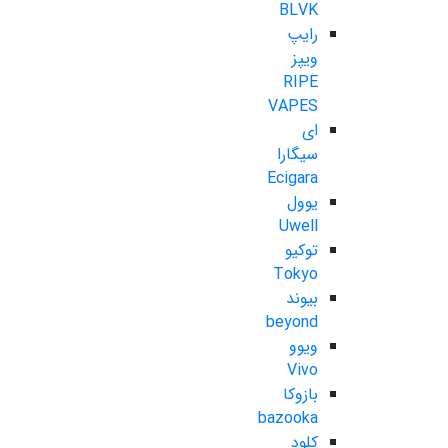
BLVK
رایپ
ویپز
RIPE
VAPES
ای
سیگارا
Ecigara
یوول
Uwell
توکیو
Tokyo
بیوند
beyond
ویوو
Vivo
بازوکا
bazooka
کلود