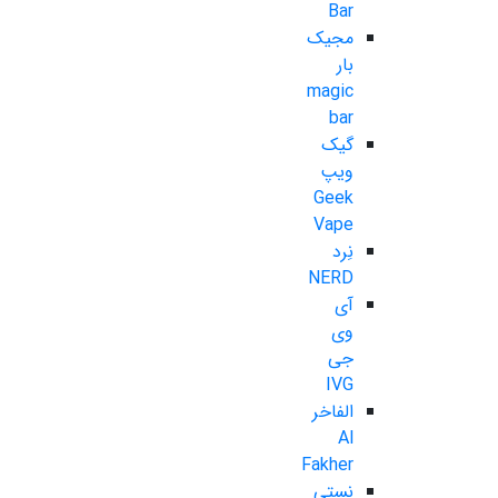
Bar
مجیک
بار
magic
bar
گیک
ویپ
Geek
Vape
نِرد
NERD
آی
وی
جی
IVG
الفاخر
Al
Fakher
نستی