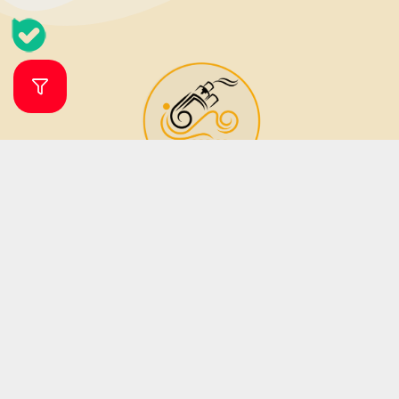
فروشگاه ویپ و جویس ویپرگان
ویپ شاپ ویپرگان فروشگاه اینترنتی تخصصی انواع ویپ، پاد سیستم (دستگاه
مناسب جایگزین سیگار) و طعم (جویس) بوده که زیر نظر فروشگاه مهرگان تاپ
شاپ فعالیت می نماید. فروشگاه مهرگان تاپ شاپ در سال 1379 فعالیت خود را آغاز
نمود. این فروشگاه در دو دهه فعالیت خود تمامی تلاش خود را برای جلب رضایت
مشتریان و ارائه کالا و خدمات باکیفیت به کار بسته است؛ از این رو تمامی دستگاه
های ویپ و مایع های جویس دارای اصالت بوده و کیفیت آنان نزد ما به شما
تضمین میگردد.
ساعات پاسخگویی آنلاین از شنبه تا پنجشنبه از ساعت 9 الی 20 می باشد .