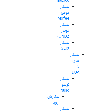
maxico
سیگار
موفی
Mofee
سیگار
فوندز
FONDZ
سیگار
SLIX
سیگار
های
3
DUA
سیگار
نوسو
Nuso
سفارش
اروپا
سیگار