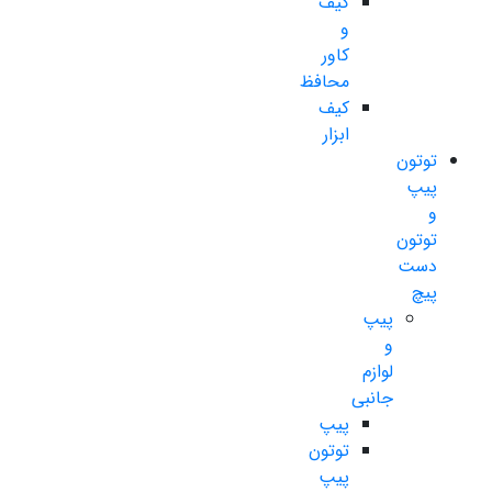
کیف
و
کاور
محافظ
کیف
ابزار
توتون
پیپ
و
توتون
دست
پیچ
پیپ
و
لوازم
جانبی
پیپ
توتون
پیپ