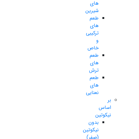
های
شیرین
طعم
های
ترکیبی
و
خاص
طعم
های
ترش
طعم
های
نعنایی
بر
اساس
نیکوتین
بدون
نیکوتین
(صفر)