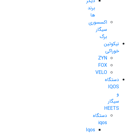
دیگر
برند
ها
اکسسوری
سیگار
برگ
نیکوتین
خوراکی
ZYN
FOX
VELO
دستگاه
IQOS
و
سیگار
HEETS
دستگاه
iqos
Iqos