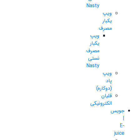
Nasty
ویپ
یکبار
مصرف
ویپ
یکبار
مصرف
نستی
Nasty
ویپ
پاد
(دوکاره)
قلیان
الکترونیکی
جویس
|
E-
juice