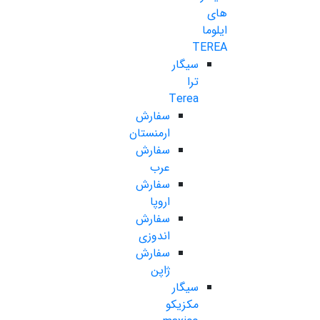
های
ایلوما
TEREA
سیگار
ترا
Terea
سفارش
ارمنستان
سفارش
عرب
سفارش
اروپا
سفارش
اندوزی
سفارش
ژاپن
سیگار
مکزیکو