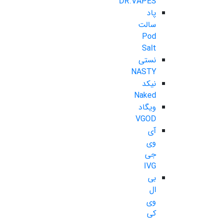
DR.VAPES
پاد
سالت
Pod
Salt
نستی
NASTY
نیکد
Naked
ویگاد
VGOD
آی
وی
جی
IVG
بی
ال
وی
کی