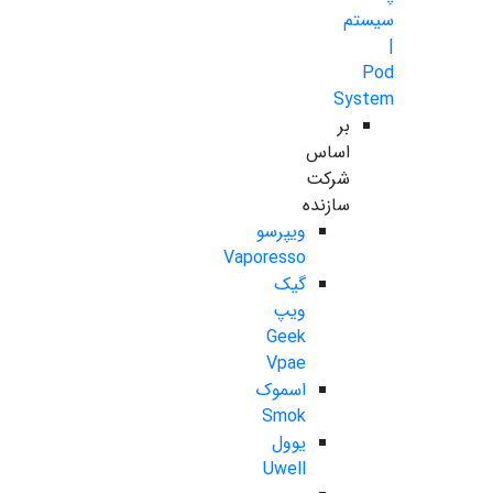
سیستم
|
Pod
System
بر
اساس
شرکت
سازنده
ویپرسو
Vaporesso
گیک
ویپ
Geek
Vpae
اسموک
Smok
یوول
Uwell