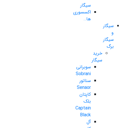
سیگار
اکسسوری
ها..
سیگار
و
سیگار
برگ
خرید
سیگار
سوبرانی
Sobrani
سناتور
Senaor
کاپتان
بلک
Captain
Black
آل