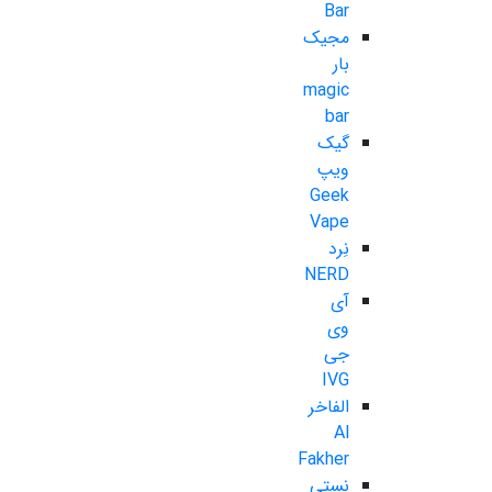
Bar
مجیک
بار
magic
bar
گیک
ویپ
Geek
Vape
نِرد
NERD
آی
وی
جی
IVG
الفاخر
Al
Fakher
نستی