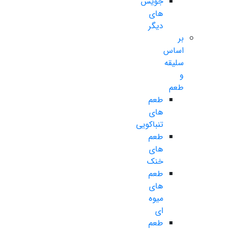
جویس
های
دیگر
بر
اساس
سلیقه
و
طعم
طعم
های
تنباکویی
طعم
های
خنک
طعم
های
میوه
ای
طعم