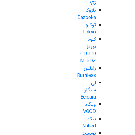
IVG
بازوکا
Bazooka
توکیو
Tokyo
کلود
نوردز
CLOUD
NURDZ
راتلس
Ruthless
ای
سیگارا
Ecigara
ویگاد
VGOD
نیکد
Naked
تویست