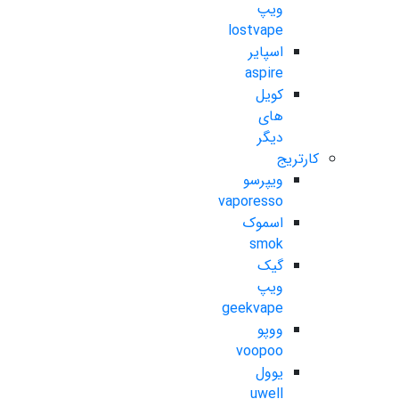
ویپ
lostvape
اسپایر
aspire
کویل
های
دیگر
کارتریج
ویپرسو
vaporesso
اسموک
smok
گیک
ویپ
geekvape
ووپو
voopoo
یوول
uwell