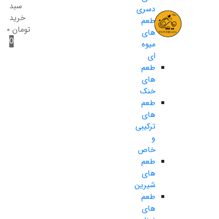
سبد
دسری
خرید
طعم
تومان
۰
های
0
میوه
ای
طعم
های
خنک
طعم
های
ترکیبی
و
خاص
طعم
های
شیرین
طعم
های