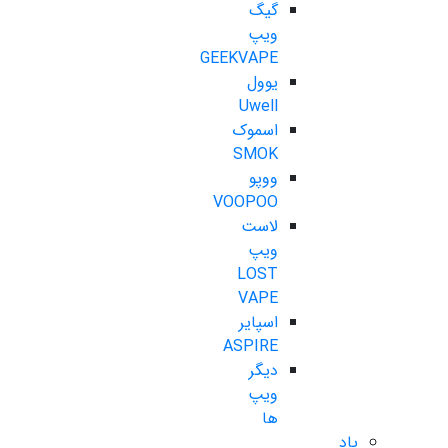
گیگ
ویپ
GEEKVAPE
یوول
Uwell
اسموک
SMOK
ووپو
VOOPOO
لاست
ویپ
LOST
VAPE
اسپایر
ASPIRE
دیگر
ویپ
ها
پاد