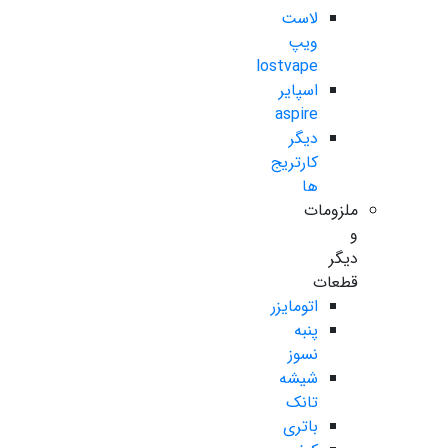
لاست
ویپ
lostvape
اسپایر
aspire
دیگر
کارتریج
ها
ملزومات
و
دیگر
قطعات
اتومایزر
پنبه
نسوز
شیشه
تانک
باتری