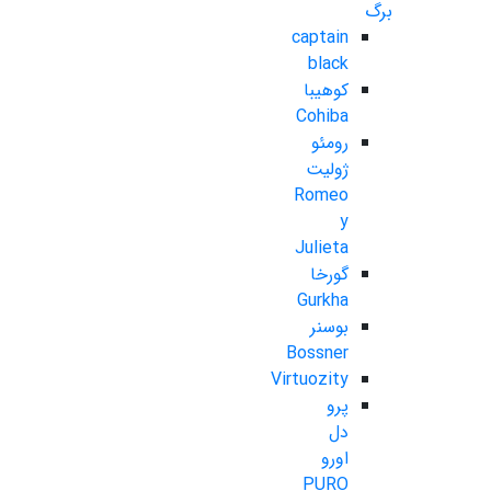
برگ
captain
black
کوهیبا
Cohiba
رومئو
ژولیت
Romeo
y
Julieta
گورخا
Gurkha
بوسنر
Bossner
Virtuozity
پرو
دل
اورو
PURO