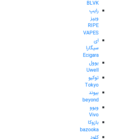
BLVK
رایپ
ویپز
RIPE
VAPES
ای
سیگارا
Ecigara
یوول
Uwell
توکیو
Tokyo
بیوند
beyond
ویوو
Vivo
بازوکا
bazooka
کلود