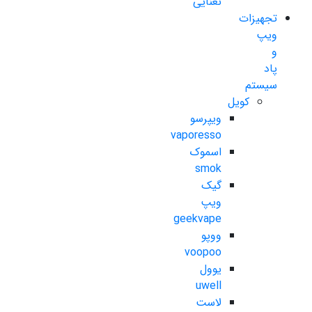
نعنایی
تجهیزات
ویپ
و
پاد
سیستم
کویل
ویپرسو
vaporesso
اسموک
smok
گیک
ویپ
geekvape
ووپو
voopoo
یوول
uwell
لاست