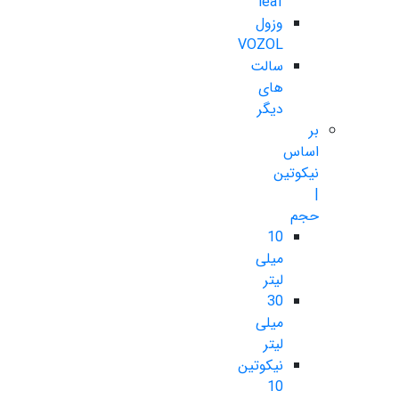
leaf
وزول
VOZOL
سالت
های
دیگر
بر
اساس
نیکوتین
|
حجم
10
میلی
لیتر
30
میلی
لیتر
نیکوتین
10