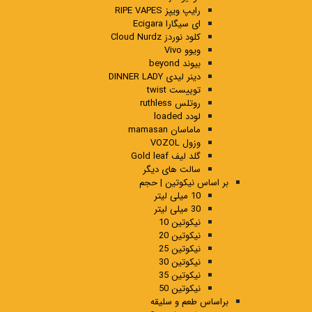
رایپ ویپز RIPE VAPES
ای سیگارا Ecigara
کلود نوردز Cloud Nurdz
ویوو Vivo
بیوند beyond
دینر لیدی DINNER LADY
توییست twist
روتلس ruthless
لودد loaded
ماماسان mamasan
وزول VOZOL
گلد لیف Gold leaf
سالت های دیگر
بر اساس نیکوتین | حجم
10 میلی لیتر
30 میلی لیتر
نیکوتین 10
نیکوتین 20
نیکوتین 25
نیکوتین 30
نیکوتین 35
نیکوتین 50
براساس طعم و سلیقه