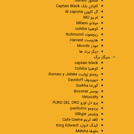
سناتور Senaor
کاپتان بلک Captain Black
آل کاپون Al capone
ام.یو MU
میلانو Milano
کوهیبا cohiba
ریچموند Richmond
هاروست Harvest
مودز Moods
دیگر برند ها
سیگار برگ
captain black
کوهیبا Cohiba
رومئو ژولیت Romeo y Julieta
دیویدوف Davidoff
گورخا Gurkha
بوسنر Bossner
Virtuozity
پرو دل اورو PURO DEL ORO
پردومو perdomo
ویلیجر Villiger
کافه کریم Cafe Creme
کینگ ادوارد King Edward
ملوها Meluha