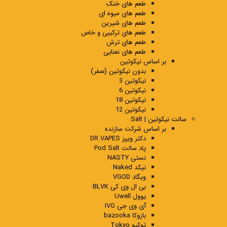
طعم های خنک
طعم های میوه ای
طعم های شیرین
طعم های ترکیبی و خاص
طعم های ترش
طعم های نعنایی
بر اساس نیکوتین
بدون نیکوتین (صفر)
نیکوتین 3
نیکوتین 6
نیکوتین 18
نیکوتین 12
سالت نیکوتین | Salt
بر اساس شرکت سازنده
دکتر ویپز DR.VAPES
پاد سالت Pod Salt
نستی NASTY
نیکد Naked
ویگاد VGOD
بی ال وی کی BLVK
یوول Uwell
آی وی جی IVG
بازوکا bazooka
توکیو Tokyo