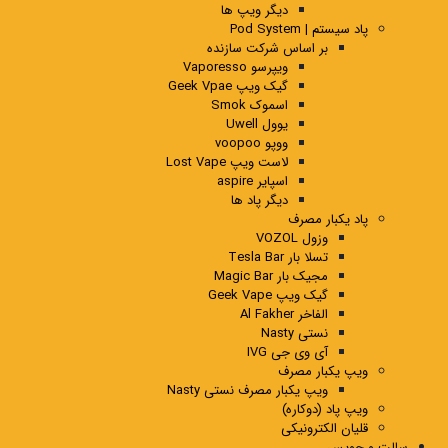
دیگر ویپ ها
پاد سیستم | Pod System
بر اساس شرکت سازنده
ویپرسو Vaporesso
گیک ویپ Geek Vpae
اسموک Smok
یوول Uwell
ووپو voopoo
لاست ویپ Lost Vape
اسپایر aspire
دیگر پاد ها
پاد یکبار مصرف
وزول VOZOL
تسلا بار Tesla Bar
مجیک بار Magic Bar
گیک ویپ Geek Vape
الفاخر Al Fakher
نستی Nasty
آی وی جی IVG
ویپ یکبار مصرف
ویپ یکبار مصرف نستی Nasty
ویپ پاد (دوکاره)
قلیان الکترونیکی
سالت و جویس