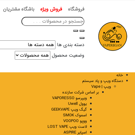
فروشگاه
فروش ویژه
باشگاه مشتریان
دسته بندی ها
وضعیت محصول
خانه
دستگاه ویپ و پاد سیستم
ویپ | Vape
بر اساس شرکت سازنده
ویپرسو VAPORESSO
یوول Uwell
گیگ ویپ GEEKVAPE
اسموک SMOK
ووپو VOOPOO
لاست ویپ LOST VAPE
اسپایر ASPIRE