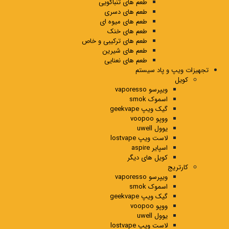
طعم های تنباکویی
طعم های دسری
طعم های میوه ای
طعم های خنک
طعم های ترکیبی و خاص
طعم های شیرین
طعم های نعنایی
تجهیزات ویپ و پاد سیستم
کویل
ویپرسو vaporesso
اسموک smok
گیک ویپ geekvape
ووپو voopoo
یوول uwell
لاست ویپ lostvape
اسپایر aspire
کویل های دیگر
کارتریج
ویپرسو vaporesso
اسموک smok
گیک ویپ geekvape
ووپو voopoo
یوول uwell
لاست ویپ lostvape