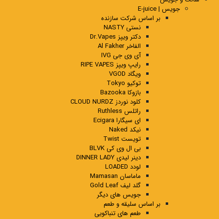
جویس | E-juice
بر اساس شرکت سازنده
نستی NASTY
دکتر ویپز Dr.Vapes
الفاخر Al Fakher
آی وی جی IVG
رایپ ویپز RIPE VAPES
ویگاد VGOD
توکیو Tokyo
بازوکا Bazooka
کلود نوردز CLOUD NURDZ
راتلس Ruthless
ای سیگارا Ecigara
نیکد Naked
تویست Twist
بی ال وی کی BLVK
دینر لیدی DINNER LADY
لودد LOADED
ماماسان Mamasan
گلد لیف Gold Leaf
جویس های دیگر
بر اساس سلیقه و طعم
طعم های تنباکویی