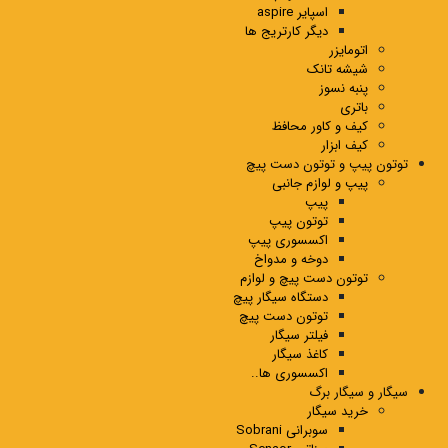
اسپایر aspire
دیگر کارتریج ها
اتومایزر
شیشه تانک
پنبه نسوز
باتری
کیف و کاور محافظ
کیف ابزار
توتون پیپ و توتون دست پیچ
پیپ و لوازم جانبی
پیپ
توتون پیپ
اکسسوری پیپ
دوخه و مدواخ
توتون دست پیچ و لوازم
دستگاه سیگار پیچ
توتون دست پیچ
فیلتر سیگار
کاغذ سیگار
اکسسوری ها..
سیگار و سیگار برگ
خرید سیگار
سوبرانی Sobrani