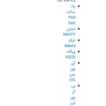
DR.VAPES
پاد
سالت
Pod
Salt
نستی
NASTY
نیکد
Naked
ویگاد
VGOD
آی
وی
جی
IVG
بی
ال
وی
کی