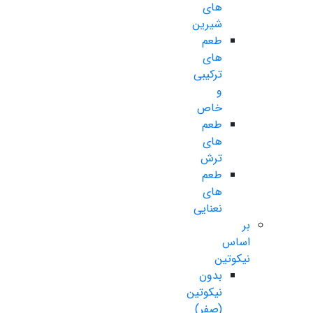
های
شیرین
طعم
های
ترکیبی
و
خاص
طعم
های
ترش
طعم
های
نعنایی
بر
اساس
نیکوتین
بدون
نیکوتین
(صفر)