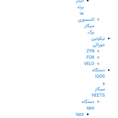
دیگر
برند
ها
اکسسوری
سیگار
برگ
نیکوتین
خوراکی
ZYN
FOX
VELO
دستگاه
IQOS
و
سیگار
HEETS
دستگاه
iqos
Iqos