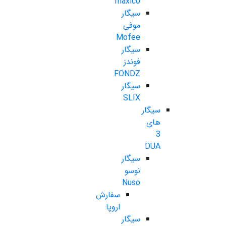
maxico
سیگار
موفی
Mofee
سیگار
فوندز
FONDZ
سیگار
SLIX
سیگار
های
3
DUA
سیگار
نوسو
Nuso
سفارش
اروپا
سیگار