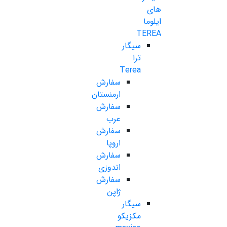
های
ایلوما
TEREA
سیگار
ترا
Terea
سفارش
ارمنستان
سفارش
عرب
سفارش
اروپا
سفارش
اندوزی
سفارش
ژاپن
سیگار
مکزیکو