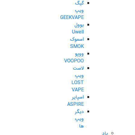
گیگ
ویپ
GEEKVAPE
یوول
Uwell
اسموک
SMOK
ووپو
VOOPOO
لاست
ویپ
LOST
VAPE
اسپایر
ASPIRE
دیگر
ویپ
ها
پاد