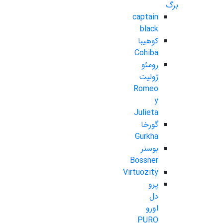
برگ
captain
black
کوهیبا
Cohiba
رومئو
ژولیت
Romeo
y
Julieta
گورخا
Gurkha
بوسنر
Bossner
Virtuozity
پرو
دل
اورو
PURO