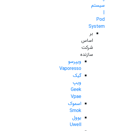
سیستم
|
Pod
System
بر
اساس
شرکت
سازنده
ویپرسو
Vaporesso
گیک
ویپ
Geek
Vpae
اسموک
Smok
یوول
Uwell