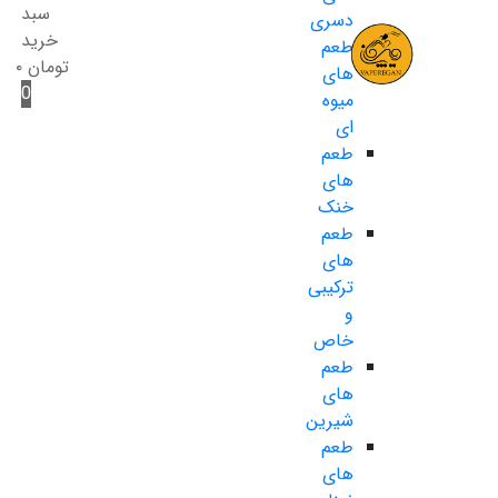
سبد
دسری
خرید
طعم
تومان
۰
های
0
میوه
ای
طعم
های
خنک
طعم
های
ترکیبی
و
خاص
طعم
های
شیرین
طعم
های