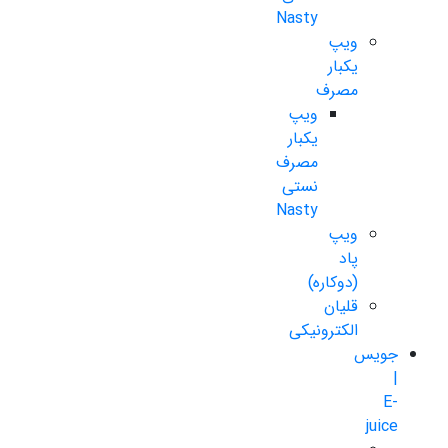
Nasty
ویپ
یکبار
مصرف
ویپ
یکبار
مصرف
نستی
Nasty
ویپ
پاد
(دوکاره)
قلیان
الکترونیکی
جویس
|
E-
juice