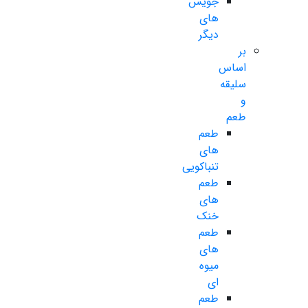
جویس
های
دیگر
بر
اساس
سلیقه
و
طعم
طعم
های
تنباکویی
طعم
های
خنک
طعم
های
میوه
ای
طعم