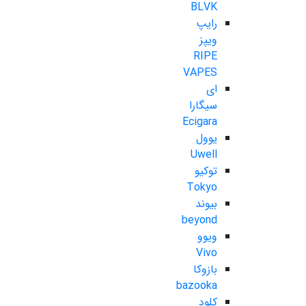
BLVK
رایپ
ویپز
RIPE
VAPES
ای
سیگارا
Ecigara
یوول
Uwell
توکیو
Tokyo
بیوند
beyond
ویوو
Vivo
بازوکا
bazooka
کلود