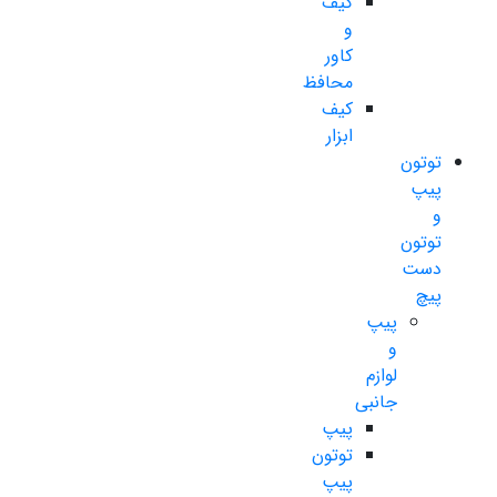
کیف
و
کاور
محافظ
کیف
ابزار
توتون
پیپ
و
توتون
دست
پیچ
پیپ
و
لوازم
جانبی
پیپ
توتون
پیپ