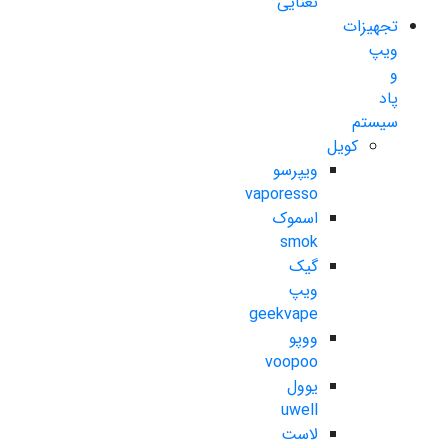
نعنایی
تجهیزات
ویپ
و
پاد
سیستم
کویل
ویپرسو
vaporesso
اسموک
smok
گیک
ویپ
geekvape
ووپو
voopoo
یوول
uwell
لاست