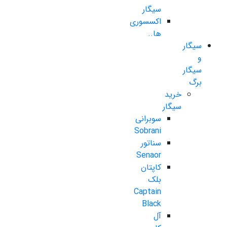
سیگار
اکسسوری
ها..
سیگار
و
سیگار
برگ
خرید
سیگار
سوبرانی
Sobrani
سناتور
Senaor
کاپتان
بلک
Captain
Black
آل