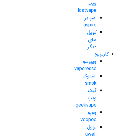
ویپ
lostvape
اسپایر
aspire
کویل
های
دیگر
کارتریج
ویپرسو
vaporesso
اسموک
smok
گیک
ویپ
geekvape
ووپو
voopoo
یوول
uwell