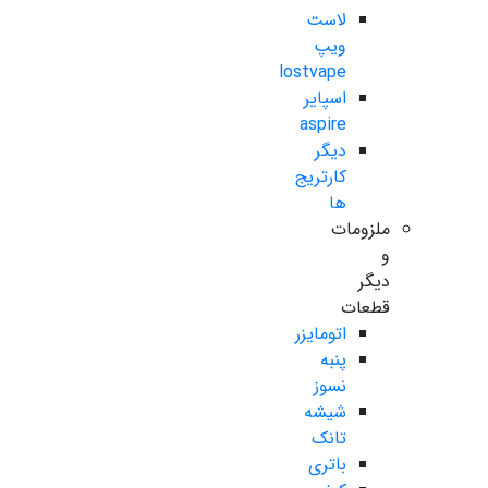
لاست
ویپ
lostvape
اسپایر
aspire
دیگر
کارتریج
ها
ملزومات
و
دیگر
قطعات
اتومایزر
پنبه
نسوز
شیشه
تانک
باتری