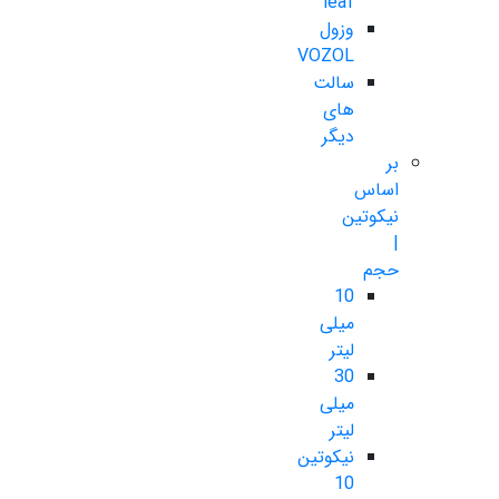
leaf
وزول
VOZOL
سالت
های
دیگر
بر
اساس
نیکوتین
|
حجم
10
میلی
لیتر
30
میلی
لیتر
نیکوتین
10