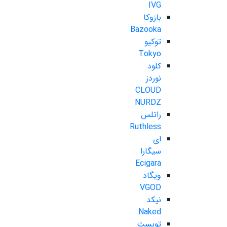
IVG
بازوکا
Bazooka
توکیو
Tokyo
کلود
نوردز
CLOUD
NURDZ
راتلس
Ruthless
ای
سیگارا
Ecigara
ویگاد
VGOD
نیکد
Naked
تویست