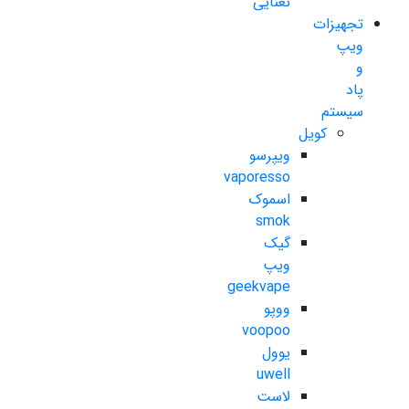
نعنایی
تجهیزات
ویپ
و
پاد
سیستم
کویل
ویپرسو
vaporesso
اسموک
smok
گیک
ویپ
geekvape
ووپو
voopoo
یوول
uwell
لاست