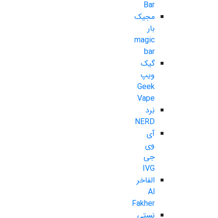
Bar
مجیک
بار
magic
bar
گیک
ویپ
Geek
Vape
نِرد
NERD
آی
وی
جی
IVG
الفاخر
Al
Fakher
نستی