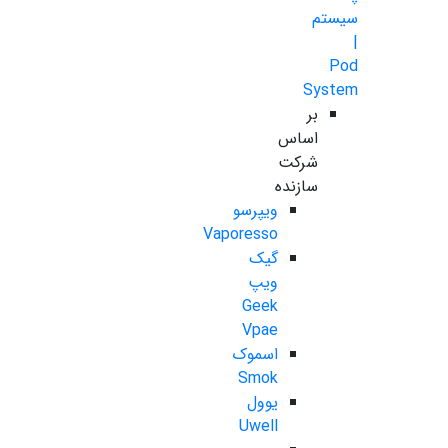
سیستم
|
Pod
System
بر
اساس
شرکت
سازنده
ویپرسو
Vaporesso
گیک
ویپ
Geek
Vpae
اسموک
Smok
یوول
Uwell