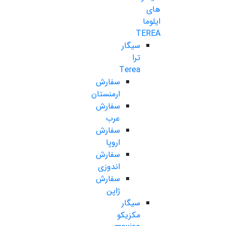
های
ایلوما
TEREA
سیگار
ترا
Terea
سفارش
ارمنستان
سفارش
عرب
سفارش
اروپا
سفارش
اندوزی
سفارش
ژاپن
سیگار
مکزیکو