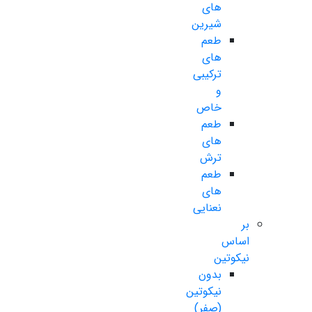
های
شیرین
طعم
های
ترکیبی
و
خاص
طعم
های
ترش
طعم
های
نعنایی
بر
اساس
نیکوتین
بدون
نیکوتین
(صفر)