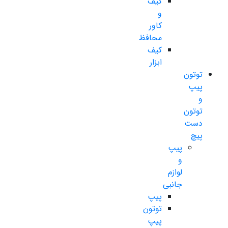
کیف
و
کاور
محافظ
کیف
ابزار
توتون
پیپ
و
توتون
دست
پیچ
پیپ
و
لوازم
جانبی
پیپ
توتون
پیپ