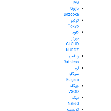
IVG
بازوکا
Bazooka
توکیو
Tokyo
کلود
نوردز
CLOUD
NURDZ
راتلس
Ruthless
ای
سیگارا
Ecigara
ویگاد
VGOD
نیکد
Naked
تویست