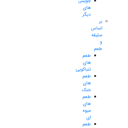
جویس
های
دیگر
بر
اساس
سلیقه
و
طعم
طعم
های
تنباکویی
طعم
های
خنک
طعم
های
میوه
ای
طعم