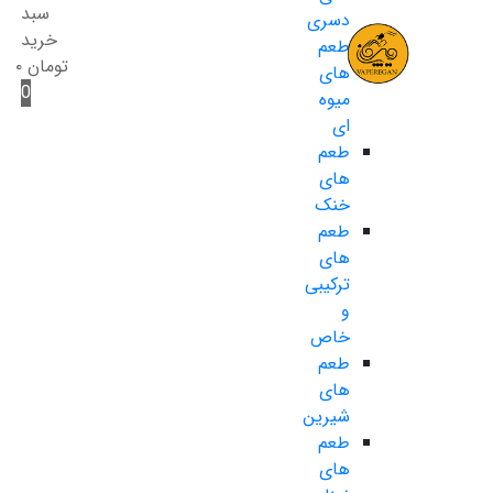
سبد
دسری
خرید
طعم
تومان
۰
های
0
میوه
ای
طعم
های
خنک
طعم
های
ترکیبی
و
خاص
طعم
های
شیرین
طعم
های