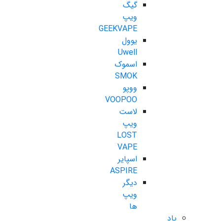
گیگ
ویپ
GEEKVAPE
یوول
Uwell
اسموک
SMOK
ووپو
VOOPOO
لاست
ویپ
LOST
VAPE
اسپایر
ASPIRE
دیگر
ویپ
ها
پاد