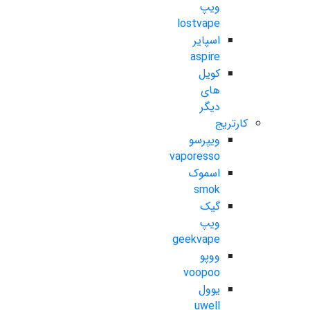
ویپ
lostvape
اسپایر
aspire
کویل
های
دیگر
کارتریج
ویپرسو
vaporesso
اسموک
smok
گیک
ویپ
geekvape
ووپو
voopoo
یوول
uwell