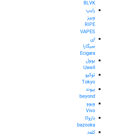
BLVK
رایپ
ویپز
RIPE
VAPES
ای
سیگارا
Ecigara
یوول
Uwell
توکیو
Tokyo
بیوند
beyond
ویوو
Vivo
بازوکا
bazooka
کلود