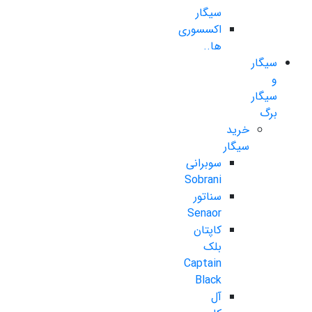
سیگار
اکسسوری
ها..
سیگار
و
سیگار
برگ
خرید
سیگار
سوبرانی
Sobrani
سناتور
Senaor
کاپتان
بلک
Captain
Black
آل