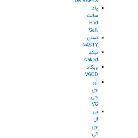
DR.VAPES
پاد
سالت
Pod
Salt
نستی
NASTY
نیکد
Naked
ویگاد
VGOD
آی
وی
جی
IVG
بی
ال
وی
کی