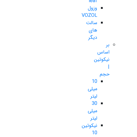
leaf
وزول
VOZOL
سالت
های
دیگر
بر
اساس
نیکوتین
|
حجم
10
میلی
لیتر
30
میلی
لیتر
نیکوتین
10