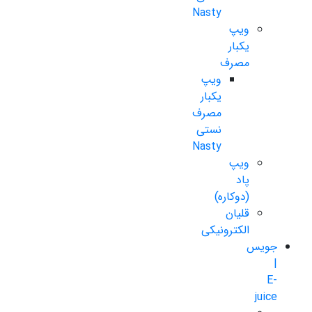
Nasty
ویپ
یکبار
مصرف
ویپ
یکبار
مصرف
نستی
Nasty
ویپ
پاد
(دوکاره)
قلیان
الکترونیکی
جویس
|
E-
juice