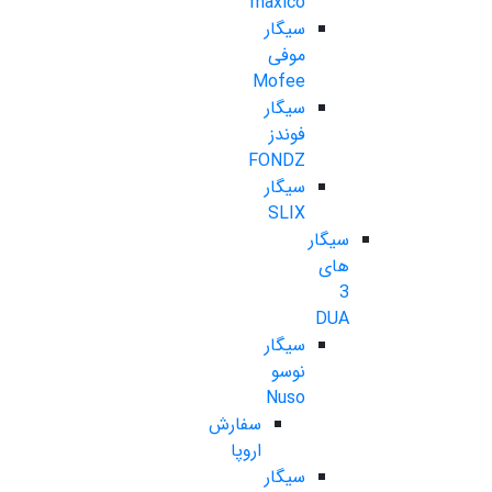
maxico
سیگار
موفی
Mofee
سیگار
فوندز
FONDZ
سیگار
SLIX
سیگار
های
3
DUA
سیگار
نوسو
Nuso
سفارش
اروپا
سیگار