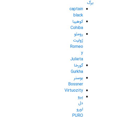
برگ
captain
black
کوهیبا
Cohiba
رومئو
ژولیت
Romeo
y
Julieta
گورخا
Gurkha
بوسنر
Bossner
Virtuozity
پرو
دل
اورو
PURO