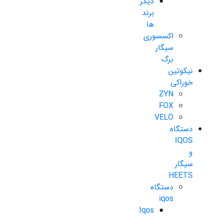
دیگر
برند
ها
اکسسوری
سیگار
برگ
نیکوتین
خوراکی
ZYN
FOX
VELO
دستگاه
IQOS
و
سیگار
HEETS
دستگاه
iqos
Iqos