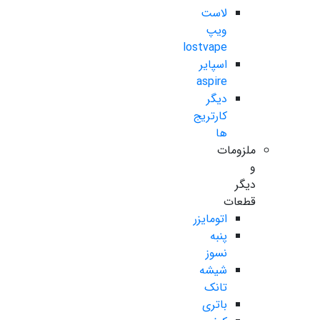
لاست
ویپ
lostvape
اسپایر
aspire
دیگر
کارتریج
ها
ملزومات
و
دیگر
قطعات
اتومایزر
پنبه
نسوز
شیشه
تانک
باتری