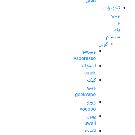
نعنایی
تجهیزات
ویپ
و
پاد
سیستم
کویل
ویپرسو
vaporesso
اسموک
smok
گیک
ویپ
geekvape
ووپو
voopoo
یوول
uwell
لاست