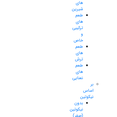
های
شیرین
طعم
های
ترکیبی
و
خاص
طعم
های
ترش
طعم
های
نعنایی
بر
اساس
نیکوتین
بدون
نیکوتین
(صفر)