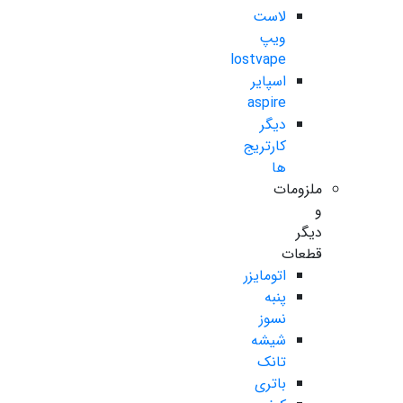
لاست
ویپ
lostvape
اسپایر
aspire
دیگر
کارتریج
ها
ملزومات
و
دیگر
قطعات
اتومایزر
پنبه
نسوز
شیشه
تانک
باتری