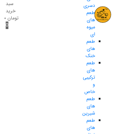
سبد
دسری
خرید
طعم
تومان
۰
های
0
میوه
ای
طعم
های
خنک
طعم
های
ترکیبی
و
خاص
طعم
های
شیرین
طعم
های