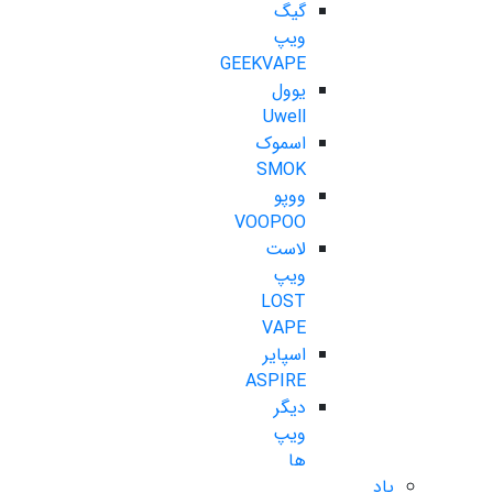
گیگ
ویپ
GEEKVAPE
یوول
Uwell
اسموک
SMOK
ووپو
VOOPOO
لاست
ویپ
LOST
VAPE
اسپایر
ASPIRE
دیگر
ویپ
ها
پاد