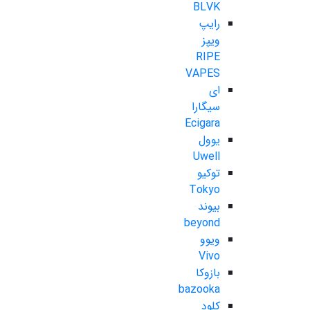
BLVK
رایپ
ویپز
RIPE
VAPES
ای
سیگارا
Ecigara
یوول
Uwell
توکیو
Tokyo
بیوند
beyond
ویوو
Vivo
بازوکا
bazooka
کلود