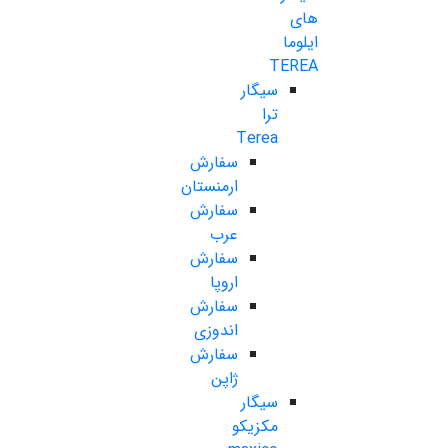
های
ایلوما
TEREA
سیگار
ترا
Terea
سفارش
ارمنستان
سفارش
عرب
سفارش
اروپا
سفارش
اندوزی
سفارش
ژاپن
سیگار
مکزیکو