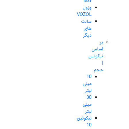
leaf
وزول
VOZOL
سالت
های
دیگر
بر
اساس
نیکوتین
|
حجم
10
میلی
لیتر
30
میلی
لیتر
نیکوتین
10