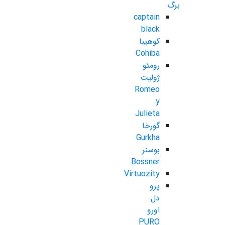
برگ
captain
black
کوهیبا
Cohiba
رومئو
ژولیت
Romeo
y
Julieta
گورخا
Gurkha
بوسنر
Bossner
Virtuozity
پرو
دل
اورو
PURO