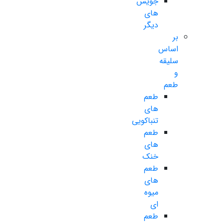
جویس
های
دیگر
بر
اساس
سلیقه
و
طعم
طعم
های
تنباکویی
طعم
های
خنک
طعم
های
میوه
ای
طعم