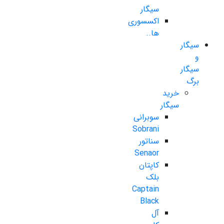
سیگار
اکسسوری
ها..
سیگار
و
سیگار
برگ
خرید
سیگار
سوبرانی
Sobrani
سناتور
Senaor
کاپتان
بلک
Captain
Black
آل