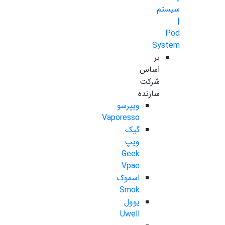
سیستم
|
Pod
System
بر
اساس
شرکت
سازنده
ویپرسو
Vaporesso
گیک
ویپ
Geek
Vpae
اسموک
Smok
یوول
Uwell