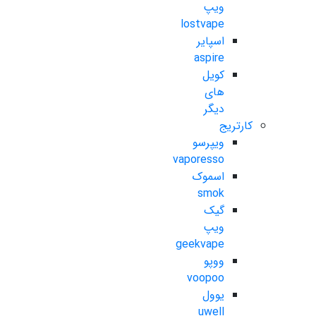
ویپ
lostvape
اسپایر
aspire
کویل
های
دیگر
کارتریج
ویپرسو
vaporesso
اسموک
smok
گیک
ویپ
geekvape
ووپو
voopoo
یوول
uwell