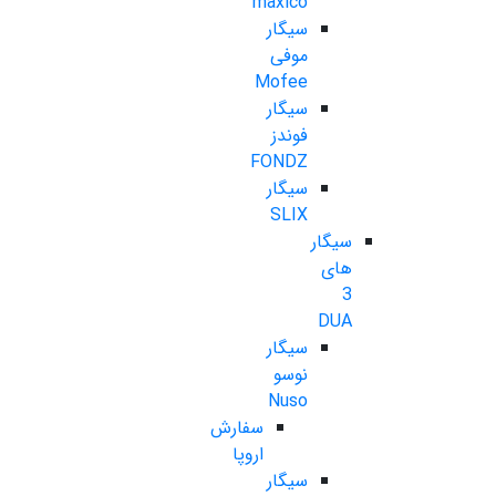
maxico
سیگار
موفی
Mofee
سیگار
فوندز
FONDZ
سیگار
SLIX
سیگار
های
3
DUA
سیگار
نوسو
Nuso
سفارش
اروپا
سیگار