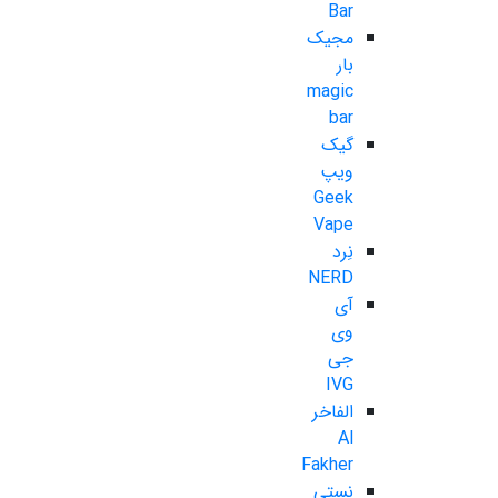
Bar
مجیک
بار
magic
bar
گیک
ویپ
Geek
Vape
نِرد
NERD
آی
وی
جی
IVG
الفاخر
Al
Fakher
نستی