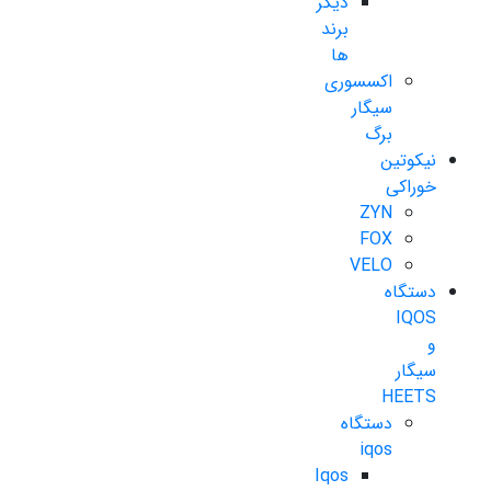
دیگر
برند
ها
اکسسوری
سیگار
برگ
نیکوتین
خوراکی
ZYN
FOX
VELO
دستگاه
IQOS
و
سیگار
HEETS
دستگاه
iqos
Iqos