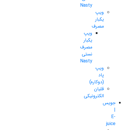
Nasty
ویپ
یکبار
مصرف
ویپ
یکبار
مصرف
نستی
Nasty
ویپ
پاد
(دوکاره)
قلیان
الکترونیکی
جویس
|
E-
juice