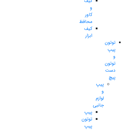
کیف
و
کاور
محافظ
کیف
ابزار
توتون
پیپ
و
توتون
دست
پیچ
پیپ
و
لوازم
جانبی
پیپ
توتون
پیپ