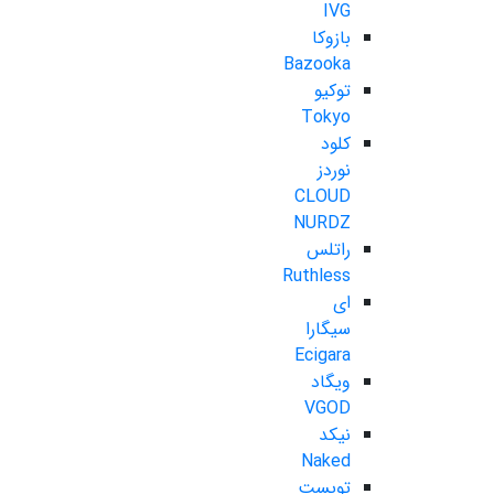
IVG
بازوکا
Bazooka
توکیو
Tokyo
کلود
نوردز
CLOUD
NURDZ
راتلس
Ruthless
ای
سیگارا
Ecigara
ویگاد
VGOD
نیکد
Naked
تویست