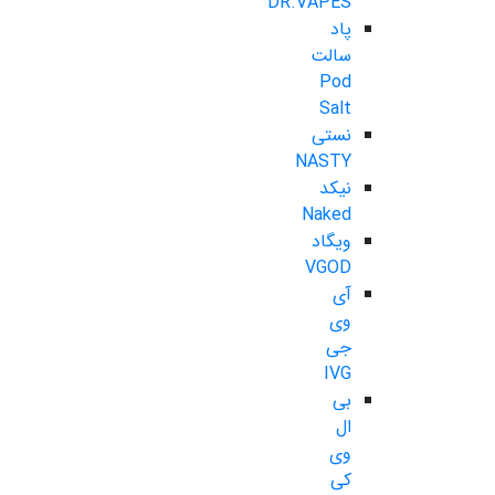
DR.VAPES
پاد
سالت
Pod
Salt
نستی
NASTY
نیکد
Naked
ویگاد
VGOD
آی
وی
جی
IVG
بی
ال
وی
کی