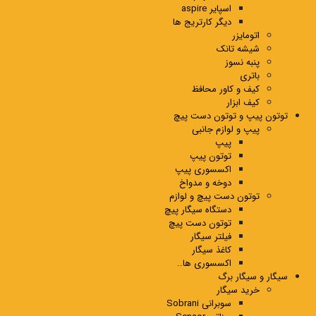
اسپایر aspire
دیگر کارتریج ها
اتومایزر
شیشه تانک
پنبه نسوز
باتری
کیف و کاور محافظ
کیف ابزار
توتون پیپ و توتون دست پیچ
پیپ و لوازم جانبی
پیپ
توتون پیپ
اکسسوری پیپ
دوخه و مدواخ
توتون دست پیچ و لوازم
دستگاه سیگار پیچ
توتون دست پیچ
فیلتر سیگار
کاغذ سیگار
اکسسوری ها..
سیگار و سیگار برگ
خرید سیگار
سوبرانی Sobrani