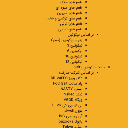
طعم های خنک
طعم های میوه ای
طعم های شیرین
طعم های ترکیبی و خاص
طعم های ترش
طعم های نعنایی
بر اساس نیکوتین
بدون نیکوتین (صفر)
نیکوتین 3
نیکوتین 6
نیکوتین 18
نیکوتین 12
سالت نیکوتین | Salt
بر اساس شرکت سازنده
دکتر ویپز DR.VAPES
پاد سالت Pod Salt
نستی NASTY
نیکد Naked
ویگاد VGOD
بی ال وی کی BLVK
یوول Uwell
آی وی جی IVG
بازوکا bazooka
توکیو Tokyo