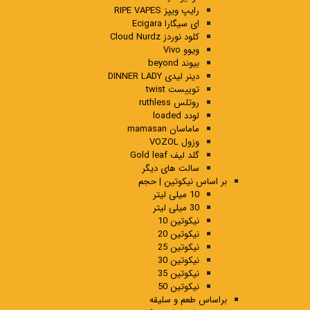
رایپ ویپز RIPE VAPES
ای سیگارا Ecigara
کلود نوردز Cloud Nurdz
ویوو Vivo
بیوند beyond
دینر لیدی DINNER LADY
توییست twist
روتلس ruthless
لودد loaded
ماماسان mamasan
وزول VOZOL
گلد لیف Gold leaf
سالت های دیگر
بر اساس نیکوتین | حجم
10 میلی لیتر
30 میلی لیتر
نیکوتین 10
نیکوتین 20
نیکوتین 25
نیکوتین 30
نیکوتین 35
نیکوتین 50
براساس طعم و سلیقه