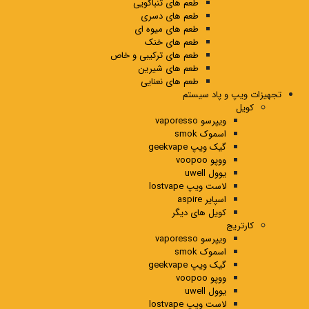
طعم های تنباکویی
طعم های دسری
طعم های میوه ای
طعم های خنک
طعم های ترکیبی و خاص
طعم های شیرین
طعم های نعنایی
تجهیزات ویپ و پاد سیستم
کویل
ویپرسو vaporesso
اسموک smok
گیک ویپ geekvape
ووپو voopoo
یوول uwell
لاست ویپ lostvape
اسپایر aspire
کویل های دیگر
کارتریج
ویپرسو vaporesso
اسموک smok
گیک ویپ geekvape
ووپو voopoo
یوول uwell
لاست ویپ lostvape