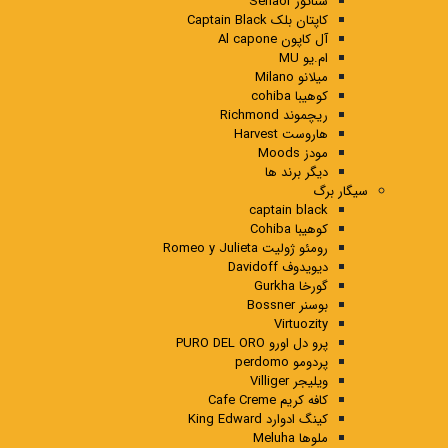
سناتور Senaor
کاپتان بلک Captain Black
آل کاپون Al capone
ام.یو MU
میلانو Milano
کوهیبا cohiba
ریچموند Richmond
هاروست Harvest
مودز Moods
دیگر برند ها
سیگار برگ
captain black
کوهیبا Cohiba
رومئو ژولیت Romeo y Julieta
دیویدوف Davidoff
گورخا Gurkha
بوسنر Bossner
Virtuozity
پرو دل اورو PURO DEL ORO
پردومو perdomo
ویلیجر Villiger
کافه کریم Cafe Creme
کینگ ادوارد King Edward
ملوها Meluha