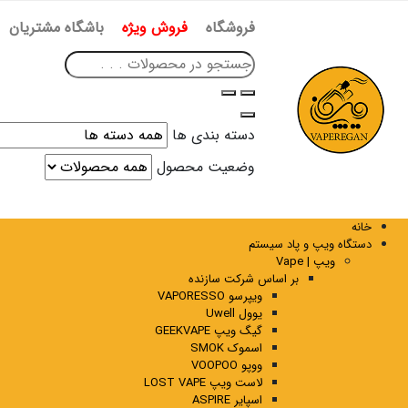
فروشگاه
فروش ویژه
باشگاه مشتریان
دسته بندی ها
وضعیت محصول
خانه
دستگاه ویپ و پاد سیستم
ویپ | Vape
بر اساس شرکت سازنده
ویپرسو VAPORESSO
یوول Uwell
گیگ ویپ GEEKVAPE
اسموک SMOK
ووپو VOOPOO
لاست ویپ LOST VAPE
اسپایر ASPIRE