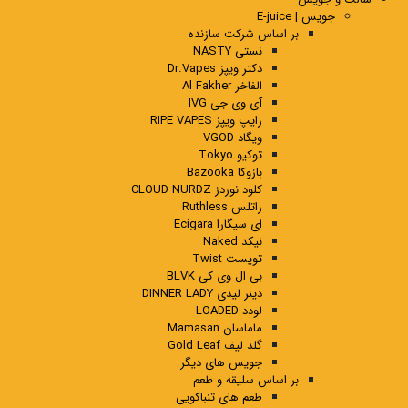
جویس | E-juice
بر اساس شرکت سازنده
نستی NASTY
دکتر ویپز Dr.Vapes
الفاخر Al Fakher
آی وی جی IVG
رایپ ویپز RIPE VAPES
ویگاد VGOD
توکیو Tokyo
بازوکا Bazooka
کلود نوردز CLOUD NURDZ
راتلس Ruthless
ای سیگارا Ecigara
نیکد Naked
تویست Twist
بی ال وی کی BLVK
دینر لیدی DINNER LADY
لودد LOADED
ماماسان Mamasan
گلد لیف Gold Leaf
جویس های دیگر
بر اساس سلیقه و طعم
طعم های تنباکویی