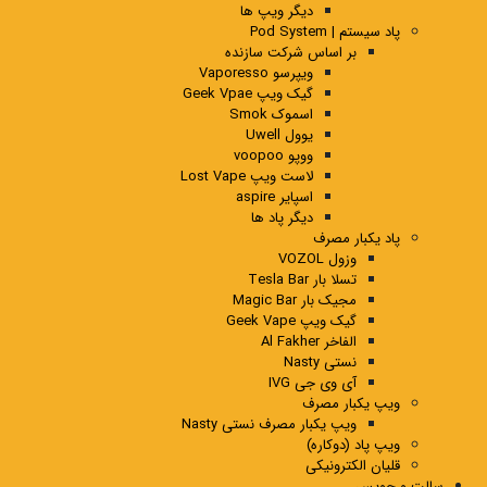
دیگر ویپ ها
پاد سیستم | Pod System
بر اساس شرکت سازنده
ویپرسو Vaporesso
گیک ویپ Geek Vpae
اسموک Smok
یوول Uwell
ووپو voopoo
لاست ویپ Lost Vape
اسپایر aspire
دیگر پاد ها
پاد یکبار مصرف
وزول VOZOL
تسلا بار Tesla Bar
مجیک بار Magic Bar
گیک ویپ Geek Vape
الفاخر Al Fakher
نستی Nasty
آی وی جی IVG
ویپ یکبار مصرف
ویپ یکبار مصرف نستی Nasty
ویپ پاد (دوکاره)
قلیان الکترونیکی
سالت و جویس