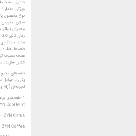
جدول مشخصات ف
ویژگی مقدار / 
نوع محصول پاو
میزان نیکوتین ۳mg – ۶mg (در برخی کشورها تا ۹mg)
محتوای تنباکو ۰٪ (کاملاً بدون تنباکو)
زمان تأثیر ۵ تا ۱۰ دقیقه پس از مصرف
مدت ماندگاری در دهان ۰
طعم‌ها نعنا، دا
هدف مصرف ترک 
کشور سازنده سوئد ( Match
طعم‌های محبوب ن
تجربه‌ای آرام و 
⭐ طعم‌های پرطر
ZYN Cool Mint – نعناع خنک با حس خنک‌کننده
ZYN Citrus – ترکیب لیمو، گریپ‌فروت و پرتقال ملایم
ZYN Coffee – قهوه ملایم، ایده‌آل برای مصرف صبحگاهی