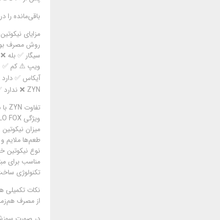
باقی‌مانده را 
مزایای نیکوتین خوراکی ZYN نسب
روش مصرف بو دا
سیگار ✅ بله ❌ ن
ویپ ⚠️ کم ✅ بل
آیکاس ✅ دارد ✅
ZYN ❌ ندارد ✅ بله ❌ ندارد ❌ صفر دردسر
تفاوت ZYN با برندهای دیگر
ویژگی ZYN VELO FOX
میزان نیکوتین ۳ – ۶mg ۴ – ۱۲mg ۶ – ۱۲.۵mg
طعم‌ها ملایم 
نوع نیکوتین خا
مناسب برای مبتد
تکنولوژی ساخت 
نکات تکمیلی هنگا
از مصرف هم‌زم
در صورت سوزش خ