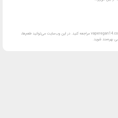
برای تهیه انواع نیکوتین خوراکی ZYN اصل با ضمانت کیفیت و ارسال فوری، به فروشگاه آنلاین vaperegan14.com مراجعه کنید. در این وب‌سایت می‌توانید طعم‌ها،