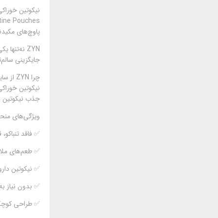
نیکوتین خوراکی ZYN چیست؟ بررسی کامل و تخصصی برن
پاوچ‌های مکیدن
ZYN نه‌تنه
جایگزینی سالم‌
چرا ZYN از سایر برندها متمایز است؟
جذب نیکوتین در ZYN به‌آرامی و از طریق غشای لثه صورت می‌گیرد، بدون آنکه هیچ نوع دود، بخار یا بویی 
ویژگی‌های منحصربه
✅ فاقد تنباکو، 
✅ طعم‌های ملایم
✅ نیکوتین دارویی (tical Grade
✅ بدون نیاز به
✅ طراحی کوچک،