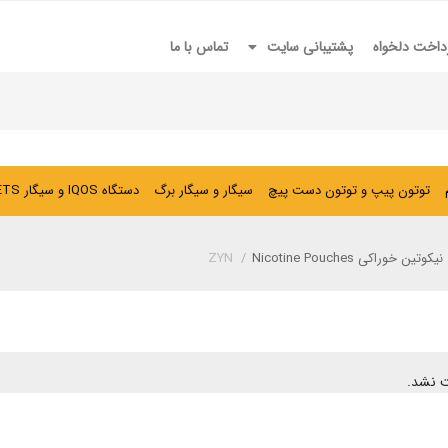
داخت دلخواه
پشتیبانی سایت
تماس با ما
توتون پیپ و توتون دست پیچ
سیگار و سیگار برگ
دستگاه IQOS و سیگار HEETS
نیکوتین خوراکی Nicotine Pouches
/
ZYN
 نشد.