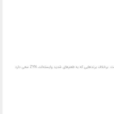
یکی از عوامل موفقیت ZYN، طراحی طعم‌هایی ساده، طبیعی و بدون شیرینی یا تندی اغراق‌آمیز است. برخلاف برندهایی که به طعم‌های شدید وابسته‌اند، ZYN سعی دارد