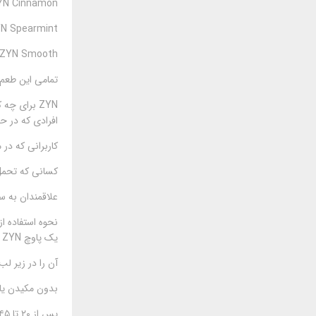
ZYN Cinnamon – دارچین آرام و بدون
ZYN Spearmint – نعناع شیرین با حس ملایم 
ZYN Smooth – طعم طبیعی و ساده بدون اسانس مصنوعی
تمامی این طعم‌
ZYN برای چه کسانی مناسب است؟
افرادی که در حا
کاربرانی که در
کسانی که تحمل 
علاقمندان به سب
نحوه استفاده از پ
یک پاوچ ZYN را از قوطی خارج کنید.
آن را در زیر لب
بدون مکیدن یا 
پس از ۲۰ تا ۴۵ دقیقه، پاوچ را خارج کرده و دور بیندازید.