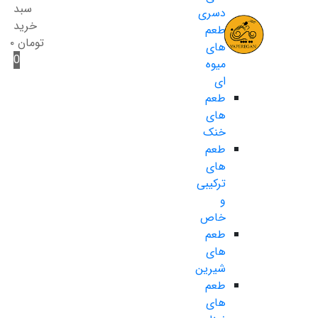
سبد
دسری
خرید
طعم
تومان
۰
های
0
میوه
ای
طعم
های
خنک
طعم
های
ترکیبی
و
خاص
طعم
های
شیرین
طعم
های