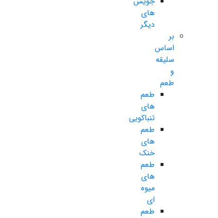
جویس
های
دیگر
بر
اساس
سلیقه
و
طعم
طعم
های
تنباکویی
طعم
های
خنک
طعم
های
میوه
ای
طعم