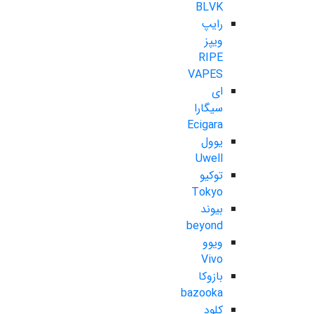
BLVK
رایپ
ویپز
RIPE
VAPES
ای
سیگارا
Ecigara
یوول
Uwell
توکیو
Tokyo
بیوند
beyond
ویوو
Vivo
بازوکا
bazooka
کلود