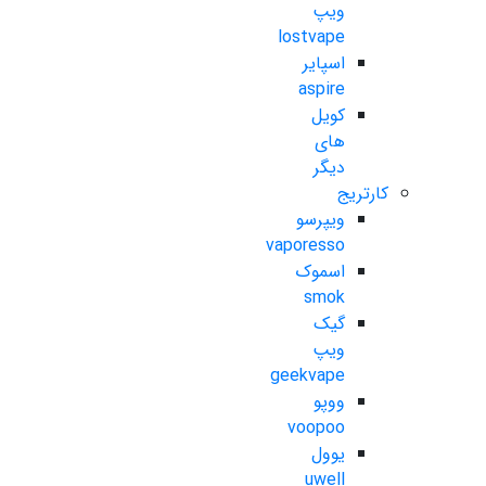
ویپ
lostvape
اسپایر
aspire
کویل
های
دیگر
کارتریج
ویپرسو
vaporesso
اسموک
smok
گیک
ویپ
geekvape
ووپو
voopoo
یوول
uwell