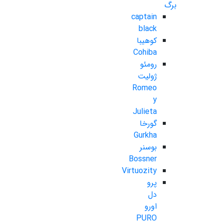
برگ
captain
black
کوهیبا
Cohiba
رومئو
ژولیت
Romeo
y
Julieta
گورخا
Gurkha
بوسنر
Bossner
Virtuozity
پرو
دل
اورو
PURO