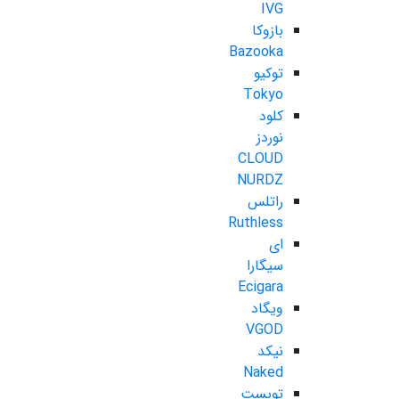
IVG
بازوکا
Bazooka
توکیو
Tokyo
کلود
نوردز
CLOUD
NURDZ
راتلس
Ruthless
ای
سیگارا
Ecigara
ویگاد
VGOD
نیکد
Naked
تویست