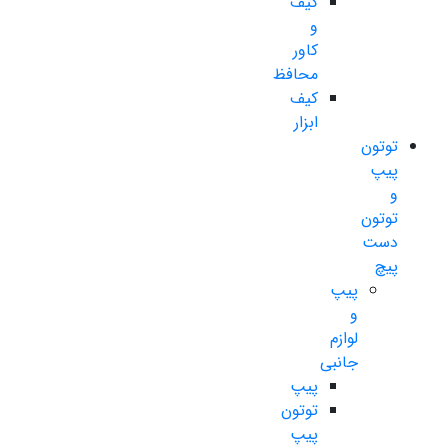
کیف
و
کاور
محافظ
کیف
ابزار
توتون
پیپ
و
توتون
دست
پیچ
پیپ
و
لوازم
جانبی
پیپ
توتون
پیپ