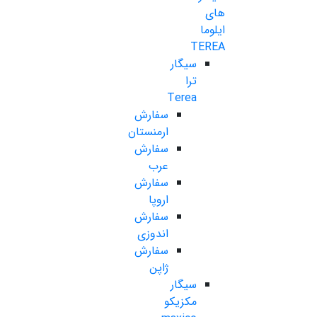
های
ایلوما
TEREA
سیگار
ترا
Terea
سفارش
ارمنستان
سفارش
عرب
سفارش
اروپا
سفارش
اندوزی
سفارش
ژاپن
سیگار
مکزیکو