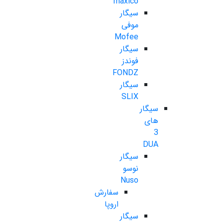
maxico
سیگار
موفی
Mofee
سیگار
فوندز
FONDZ
سیگار
SLIX
سیگار
های
3
DUA
سیگار
نوسو
Nuso
سفارش
اروپا
سیگار