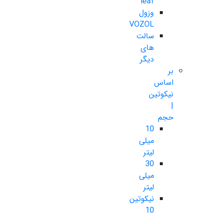
leaf
وزول
VOZOL
سالت
های
دیگر
بر
اساس
نیکوتین
|
حجم
10
میلی
لیتر
30
میلی
لیتر
نیکوتین
10