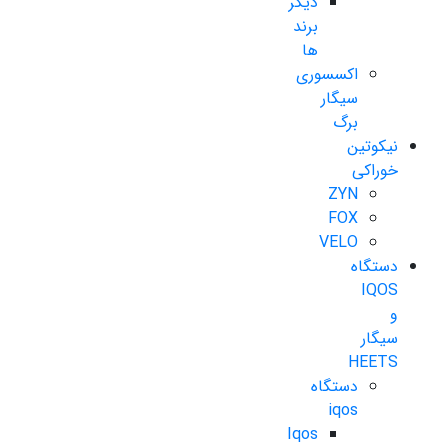
دیگر
برند
ها
اکسسوری
سیگار
برگ
نیکوتین
خوراکی
ZYN
FOX
VELO
دستگاه
IQOS
و
سیگار
HEETS
دستگاه
iqos
Iqos