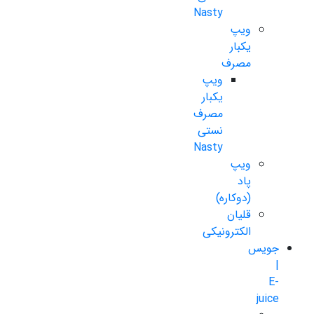
Nasty
ویپ
یکبار
مصرف
ویپ
یکبار
مصرف
نستی
Nasty
ویپ
پاد
(دوکاره)
قلیان
الکترونیکی
جویس
|
E-
juice