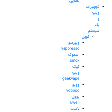
نعنایی
تجهیزات
ویپ
و
پاد
سیستم
کویل
ویپرسو
vaporesso
اسموک
smok
گیک
ویپ
geekvape
ووپو
voopoo
یوول
uwell
لاست