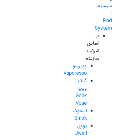
سیستم
|
Pod
System
بر
اساس
شرکت
سازنده
ویپرسو
Vaporesso
گیک
ویپ
Geek
Vpae
اسموک
Smok
یوول
Uwell