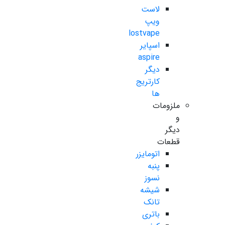
لاست
ویپ
lostvape
اسپایر
aspire
دیگر
کارتریج
ها
ملزومات
و
دیگر
قطعات
اتومایزر
پنبه
نسوز
شیشه
تانک
باتری