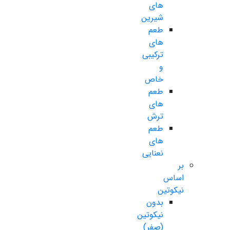
های
شیرین
طعم
های
ترکیبی
و
خاص
طعم
های
ترش
طعم
های
نعنایی
بر
اساس
نیکوتین
بدون
نیکوتین
(صفر)