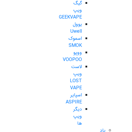
گیگ
ویپ
GEEKVAPE
یوول
Uwell
اسموک
SMOK
ووپو
VOOPOO
لاست
ویپ
LOST
VAPE
اسپایر
ASPIRE
دیگر
ویپ
ها
پاد