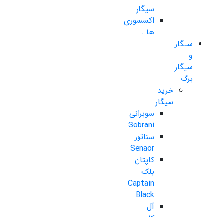
سیگار
اکسسوری
ها..
سیگار
و
سیگار
برگ
خرید
سیگار
سوبرانی
Sobrani
سناتور
Senaor
کاپتان
بلک
Captain
Black
آل