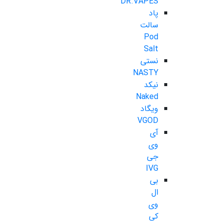
DR.VAPES
پاد
سالت
Pod
Salt
نستی
NASTY
نیکد
Naked
ویگاد
VGOD
آی
وی
جی
IVG
بی
ال
وی
کی