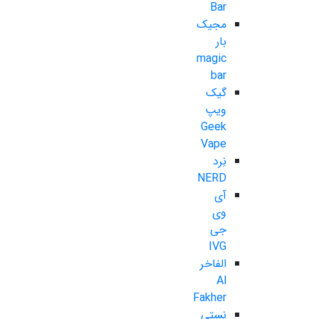
Bar
مجیک
بار
magic
bar
گیک
ویپ
Geek
Vape
نِرد
NERD
آی
وی
جی
IVG
الفاخر
Al
Fakher
نستی