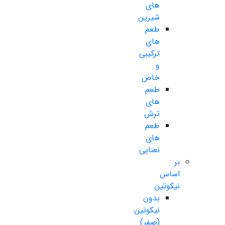
های
شیرین
طعم
های
ترکیبی
و
خاص
طعم
های
ترش
طعم
های
نعنایی
بر
اساس
نیکوتین
بدون
نیکوتین
(صفر)