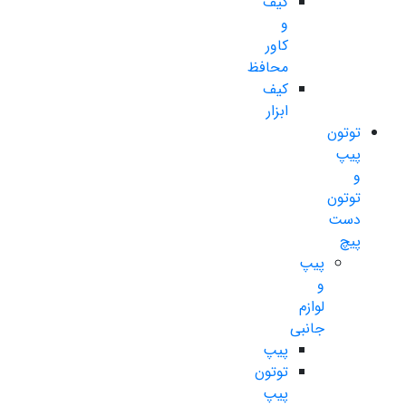
کیف
و
کاور
محافظ
کیف
ابزار
توتون
پیپ
و
توتون
دست
پیچ
پیپ
و
لوازم
جانبی
پیپ
توتون
پیپ