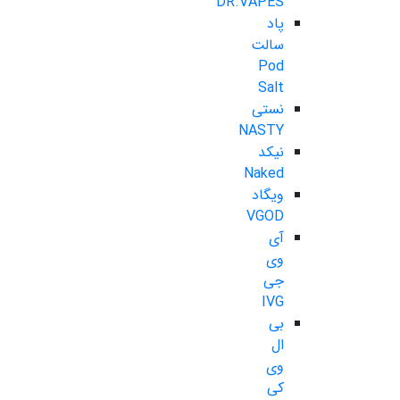
DR.VAPES
پاد
سالت
Pod
Salt
نستی
NASTY
نیکد
Naked
ویگاد
VGOD
آی
وی
جی
IVG
بی
ال
وی
کی