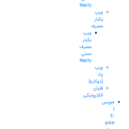
Nasty
ویپ
یکبار
مصرف
ویپ
یکبار
مصرف
نستی
Nasty
ویپ
پاد
(دوکاره)
قلیان
الکترونیکی
جویس
|
E-
juice