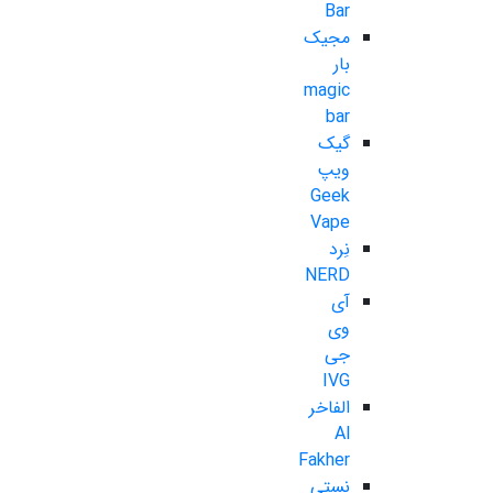
Bar
مجیک
بار
magic
bar
گیک
ویپ
Geek
Vape
نِرد
NERD
آی
وی
جی
IVG
الفاخر
Al
Fakher
نستی