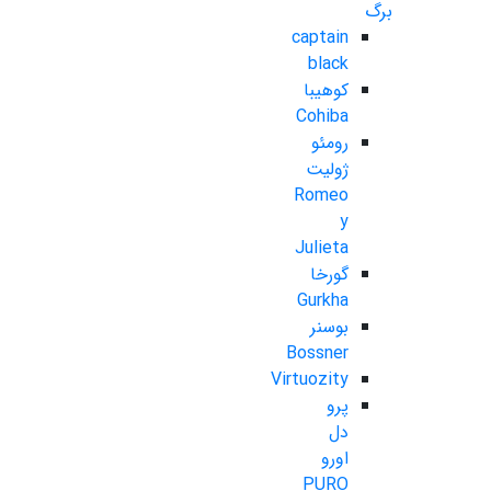
برگ
captain
black
کوهیبا
Cohiba
رومئو
ژولیت
Romeo
y
Julieta
گورخا
Gurkha
بوسنر
Bossner
Virtuozity
پرو
دل
اورو
PURO