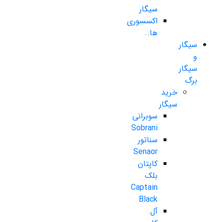
سیگار
اکسسوری
ها..
سیگار
و
سیگار
برگ
خرید
سیگار
سوبرانی
Sobrani
سناتور
Senaor
کاپتان
بلک
Captain
Black
آل