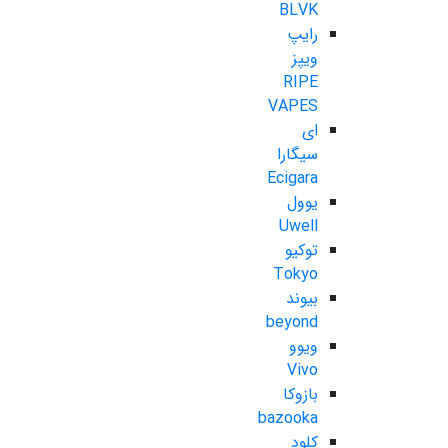
BLVK
رایپ
ویپز
RIPE
VAPES
ای
سیگارا
Ecigara
یوول
Uwell
توکیو
Tokyo
بیوند
beyond
ویوو
Vivo
بازوکا
bazooka
کلود