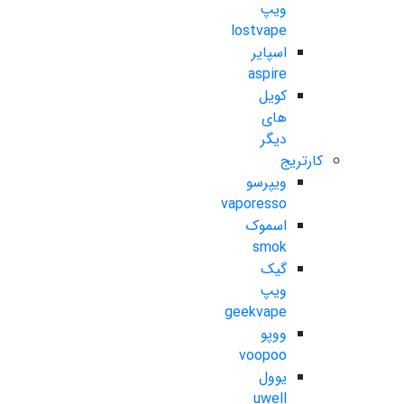
ویپ
lostvape
اسپایر
aspire
کویل
های
دیگر
کارتریج
ویپرسو
vaporesso
اسموک
smok
گیک
ویپ
geekvape
ووپو
voopoo
یوول
uwell