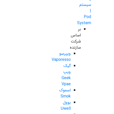
سیستم
|
Pod
System
بر
اساس
شرکت
سازنده
ویپرسو
Vaporesso
گیک
ویپ
Geek
Vpae
اسموک
Smok
یوول
Uwell