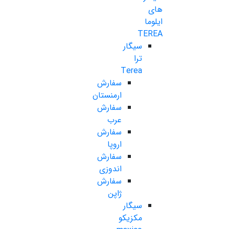
های
ایلوما
TEREA
سیگار
ترا
Terea
سفارش
ارمنستان
سفارش
عرب
سفارش
اروپا
سفارش
اندوزی
سفارش
ژاپن
سیگار
مکزیکو