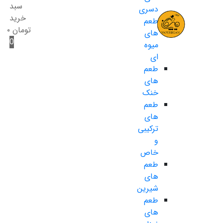
سبد
دسری
خرید
طعم
تومان
۰
های
0
میوه
ای
طعم
های
خنک
طعم
های
ترکیبی
و
خاص
طعم
های
شیرین
طعم
های