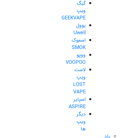
گیگ
ویپ
GEEKVAPE
یوول
Uwell
اسموک
SMOK
ووپو
VOOPOO
لاست
ویپ
LOST
VAPE
اسپایر
ASPIRE
دیگر
ویپ
ها
پاد