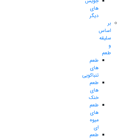
جویس
های
دیگر
بر
اساس
سلیقه
و
طعم
طعم
های
تنباکویی
طعم
های
خنک
طعم
های
میوه
ای
طعم