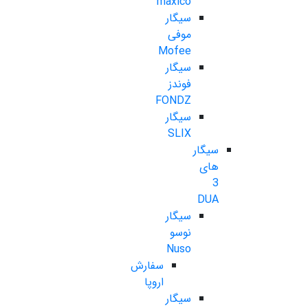
maxico
سیگار
موفی
Mofee
سیگار
فوندز
FONDZ
سیگار
SLIX
سیگار
های
3
DUA
سیگار
نوسو
Nuso
سفارش
اروپا
سیگار