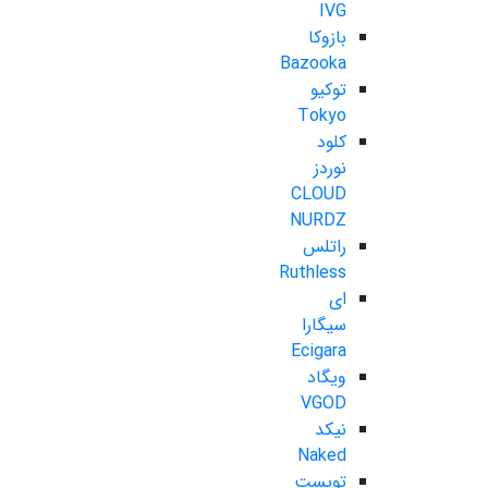
IVG
بازوکا
Bazooka
توکیو
Tokyo
کلود
نوردز
CLOUD
NURDZ
راتلس
Ruthless
ای
سیگارا
Ecigara
ویگاد
VGOD
نیکد
Naked
تویست