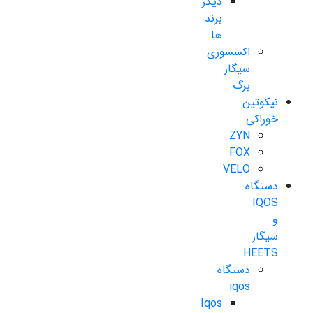
دیگر
برند
ها
اکسسوری
سیگار
برگ
نیکوتین
خوراکی
ZYN
FOX
VELO
دستگاه
IQOS
و
سیگار
HEETS
دستگاه
iqos
Iqos