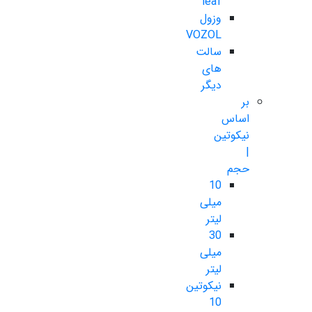
leaf
وزول
VOZOL
سالت
های
دیگر
بر
اساس
نیکوتین
|
حجم
10
میلی
لیتر
30
میلی
لیتر
نیکوتین
10