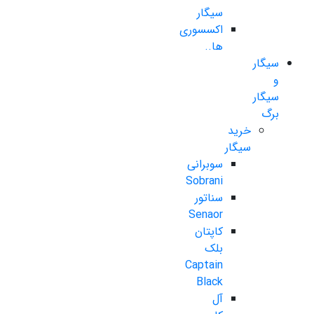
سیگار
اکسسوری
ها..
سیگار
و
سیگار
برگ
خرید
سیگار
سوبرانی
Sobrani
سناتور
Senaor
کاپتان
بلک
Captain
Black
آل