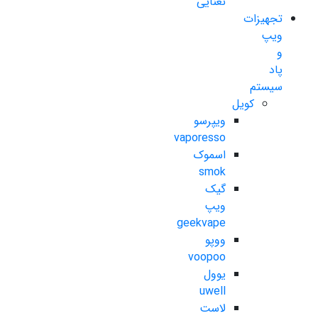
نعنایی
تجهیزات
ویپ
و
پاد
سیستم
کویل
ویپرسو
vaporesso
اسموک
smok
گیک
ویپ
geekvape
ووپو
voopoo
یوول
uwell
لاست