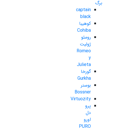
برگ
captain
black
کوهیبا
Cohiba
رومئو
ژولیت
Romeo
y
Julieta
گورخا
Gurkha
بوسنر
Bossner
Virtuozity
پرو
دل
اورو
PURO