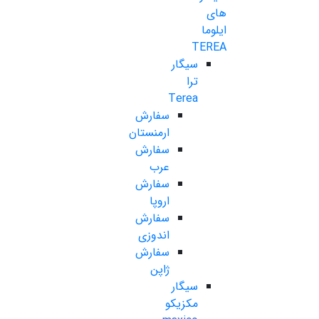
های
ایلوما
TEREA
سیگار
ترا
Terea
سفارش
ارمنستان
سفارش
عرب
سفارش
اروپا
سفارش
اندوزی
سفارش
ژاپن
سیگار
مکزیکو