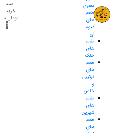
سبد
دسری
خرید
طعم
تومان
۰
های
0
میوه
ای
طعم
های
خنک
طعم
های
ترکیبی
و
خاص
طعم
های
شیرین
طعم
های