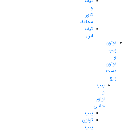
کیف
و
کاور
محافظ
کیف
ابزار
توتون
پیپ
و
توتون
دست
پیچ
پیپ
و
لوازم
جانبی
پیپ
توتون
پیپ