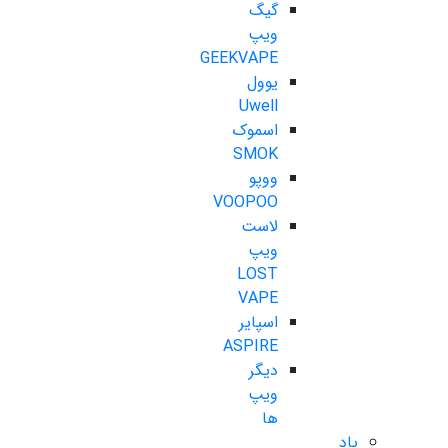
گیگ
ویپ
GEEKVAPE
یوول
Uwell
اسموک
SMOK
ووپو
VOOPOO
لاست
ویپ
LOST
VAPE
اسپایر
ASPIRE
دیگر
ویپ
ها
پاد