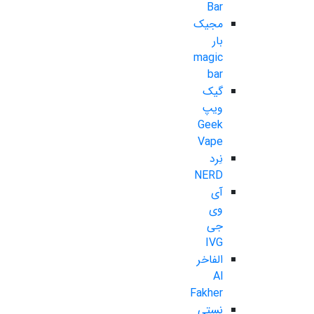
Bar
مجیک
بار
magic
bar
گیک
ویپ
Geek
Vape
نِرد
NERD
آی
وی
جی
IVG
الفاخر
Al
Fakher
نستی