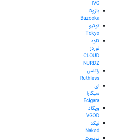
IVG
بازوکا
Bazooka
توکیو
Tokyo
کلود
نوردز
CLOUD
NURDZ
راتلس
Ruthless
ای
سیگارا
Ecigara
ویگاد
VGOD
نیکد
Naked
تویست