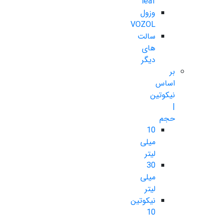
leaf
وزول
VOZOL
سالت
های
دیگر
بر
اساس
نیکوتین
|
حجم
10
میلی
لیتر
30
میلی
لیتر
نیکوتین
10