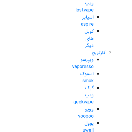
ویپ
lostvape
اسپایر
aspire
کویل
های
دیگر
کارتریج
ویپرسو
vaporesso
اسموک
smok
گیک
ویپ
geekvape
ووپو
voopoo
یوول
uwell