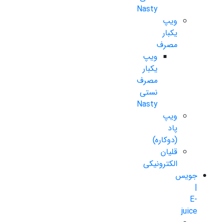
Nasty
ویپ
یکبار
مصرف
ویپ
یکبار
مصرف
نستی
Nasty
ویپ
پاد
(دوکاره)
قلیان
الکترونیکی
جویس
|
E-
juice