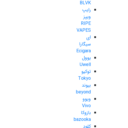
BLVK
رایپ
ویپز
RIPE
VAPES
ای
سیگارا
Ecigara
یوول
Uwell
توکیو
Tokyo
بیوند
beyond
ویوو
Vivo
بازوکا
bazooka
کلود