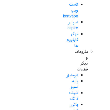
لاست
ویپ
lostvape
اسپایر
aspire
دیگر
کارتریج
ها
ملزومات
و
دیگر
قطعات
اتومایزر
پنبه
نسوز
شیشه
تانک
باتری