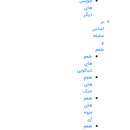
جویس
های
دیگر
بر
اساس
سلیقه
و
طعم
طعم
های
تنباکویی
طعم
های
خنک
طعم
های
میوه
ای
طعم