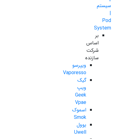
سیستم
|
Pod
System
بر
اساس
شرکت
سازنده
ویپرسو
Vaporesso
گیک
ویپ
Geek
Vpae
اسموک
Smok
یوول
Uwell