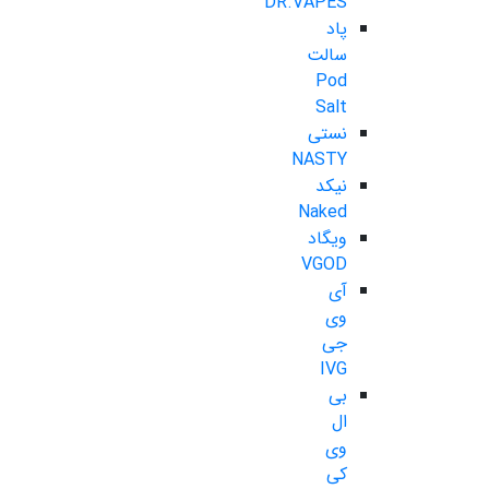
DR.VAPES
پاد
سالت
Pod
Salt
نستی
NASTY
نیکد
Naked
ویگاد
VGOD
آی
وی
جی
IVG
بی
ال
وی
کی