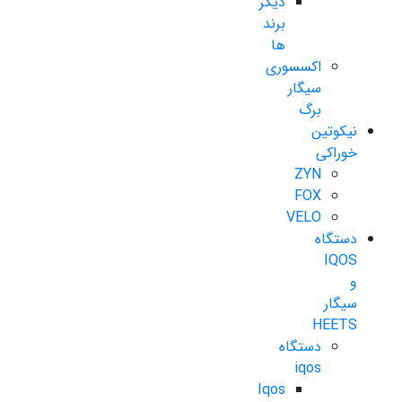
دیگر
برند
ها
اکسسوری
سیگار
برگ
نیکوتین
خوراکی
ZYN
FOX
VELO
دستگاه
IQOS
و
سیگار
HEETS
دستگاه
iqos
Iqos