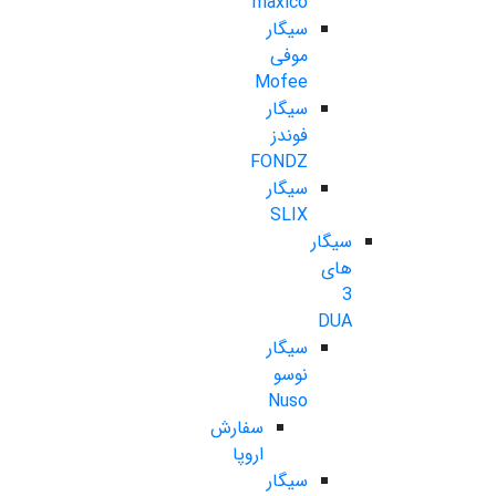
maxico
سیگار
موفی
Mofee
سیگار
فوندز
FONDZ
سیگار
SLIX
سیگار
های
3
DUA
سیگار
نوسو
Nuso
سفارش
اروپا
سیگار