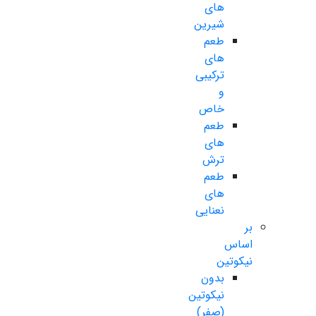
های
شیرین
طعم
های
ترکیبی
و
خاص
طعم
های
ترش
طعم
های
نعنایی
بر
اساس
نیکوتین
بدون
نیکوتین
(صفر)