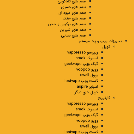
طعم های تنباکویی
طعم های دسری
طعم های میوه ای
طعم های خنک
طعم های ترکیبی و خاص
طعم های شیرین
طعم های نعنایی
تجهیزات ویپ و پاد سیستم
کویل
ویپرسو vaporesso
اسموک smok
گیک ویپ geekvape
ووپو voopoo
یوول uwell
لاست ویپ lostvape
اسپایر aspire
کویل های دیگر
کارتریج
ویپرسو vaporesso
اسموک smok
گیک ویپ geekvape
ووپو voopoo
یوول uwell
لاست ویپ lostvape