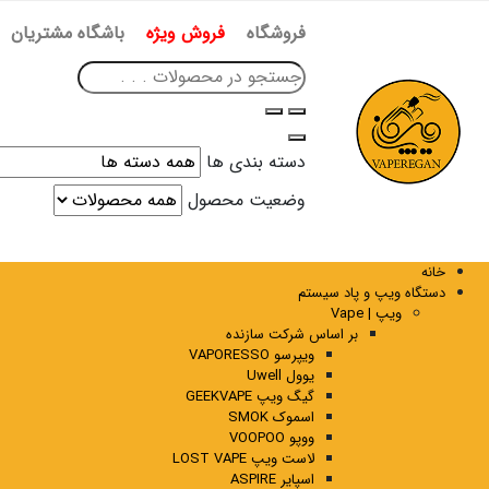
فروشگاه
فروش ویژه
باشگاه مشتریان
دسته بندی ها
وضعیت محصول
خانه
دستگاه ویپ و پاد سیستم
ویپ | Vape
بر اساس شرکت سازنده
ویپرسو VAPORESSO
یوول Uwell
گیگ ویپ GEEKVAPE
اسموک SMOK
ووپو VOOPOO
لاست ویپ LOST VAPE
اسپایر ASPIRE