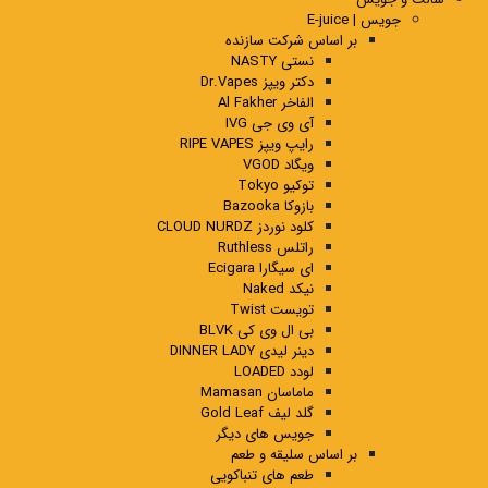
جویس | E-juice
بر اساس شرکت سازنده
نستی NASTY
دکتر ویپز Dr.Vapes
الفاخر Al Fakher
آی وی جی IVG
رایپ ویپز RIPE VAPES
ویگاد VGOD
توکیو Tokyo
بازوکا Bazooka
کلود نوردز CLOUD NURDZ
راتلس Ruthless
ای سیگارا Ecigara
نیکد Naked
تویست Twist
بی ال وی کی BLVK
دینر لیدی DINNER LADY
لودد LOADED
ماماسان Mamasan
گلد لیف Gold Leaf
جویس های دیگر
بر اساس سلیقه و طعم
طعم های تنباکویی