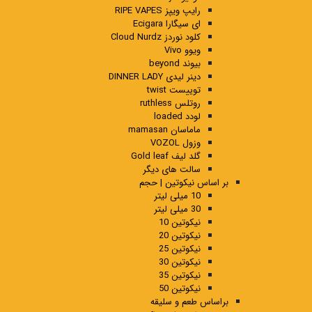
رایپ ویپز RIPE VAPES
ای سیگارا Ecigara
کلود نوردز Cloud Nurdz
ویوو Vivo
بیوند beyond
دینر لیدی DINNER LADY
توییست twist
روتلس ruthless
لودد loaded
ماماسان mamasan
وزول VOZOL
گلد لیف Gold leaf
سالت های دیگر
بر اساس نیکوتین | حجم
10 میلی لیتر
30 میلی لیتر
نیکوتین 10
نیکوتین 20
نیکوتین 25
نیکوتین 30
نیکوتین 35
نیکوتین 50
براساس طعم و سلیقه