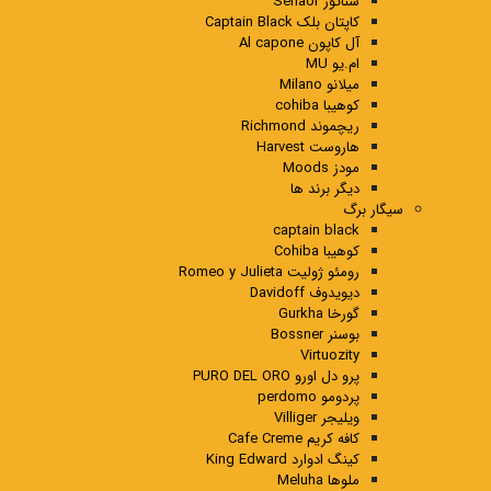
سناتور Senaor
کاپتان بلک Captain Black
آل کاپون Al capone
ام.یو MU
میلانو Milano
کوهیبا cohiba
ریچموند Richmond
هاروست Harvest
مودز Moods
دیگر برند ها
سیگار برگ
captain black
کوهیبا Cohiba
رومئو ژولیت Romeo y Julieta
دیویدوف Davidoff
گورخا Gurkha
بوسنر Bossner
Virtuozity
پرو دل اورو PURO DEL ORO
پردومو perdomo
ویلیجر Villiger
کافه کریم Cafe Creme
کینگ ادوارد King Edward
ملوها Meluha