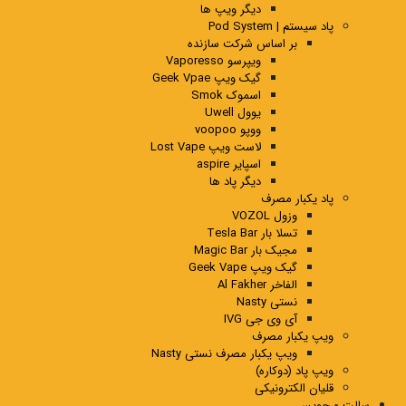
دیگر ویپ ها
پاد سیستم | Pod System
بر اساس شرکت سازنده
ویپرسو Vaporesso
گیک ویپ Geek Vpae
اسموک Smok
یوول Uwell
ووپو voopoo
لاست ویپ Lost Vape
اسپایر aspire
دیگر پاد ها
پاد یکبار مصرف
وزول VOZOL
تسلا بار Tesla Bar
مجیک بار Magic Bar
گیک ویپ Geek Vape
الفاخر Al Fakher
نستی Nasty
آی وی جی IVG
ویپ یکبار مصرف
ویپ یکبار مصرف نستی Nasty
ویپ پاد (دوکاره)
قلیان الکترونیکی
سالت و جویس