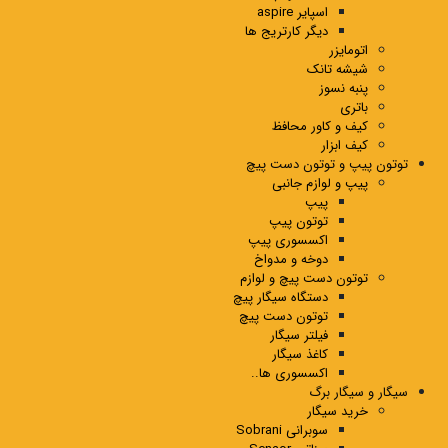
اسپایر aspire
دیگر کارتریج ها
اتومایزر
شیشه تانک
پنبه نسوز
باتری
کیف و کاور محافظ
کیف ابزار
توتون پیپ و توتون دست پیچ
پیپ و لوازم جانبی
پیپ
توتون پیپ
اکسسوری پیپ
دوخه و مدواخ
توتون دست پیچ و لوازم
دستگاه سیگار پیچ
توتون دست پیچ
فیلتر سیگار
کاغذ سیگار
اکسسوری ها..
سیگار و سیگار برگ
خرید سیگار
سوبرانی Sobrani