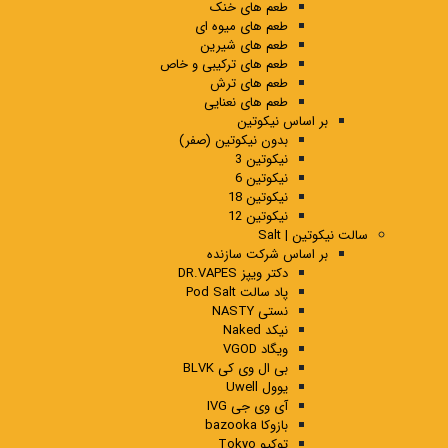
طعم های خنک
طعم های میوه ای
طعم های شیرین
طعم های ترکیبی و خاص
طعم های ترش
طعم های نعنایی
بر اساس نیکوتین
بدون نیکوتین (صفر)
نیکوتین 3
نیکوتین 6
نیکوتین 18
نیکوتین 12
سالت نیکوتین | Salt
بر اساس شرکت سازنده
دکتر ویپز DR.VAPES
پاد سالت Pod Salt
نستی NASTY
نیکد Naked
ویگاد VGOD
بی ال وی کی BLVK
یوول Uwell
آی وی جی IVG
بازوکا bazooka
توکیو Tokyo