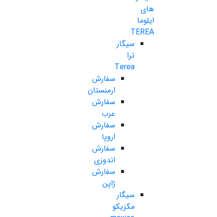
های
ایلوما
TEREA
سیگار
ترا
Terea
سفارش
ارمنستان
سفارش
عرب
سفارش
اروپا
سفارش
اندوزی
سفارش
ژاپن
سیگار
مکزیکو