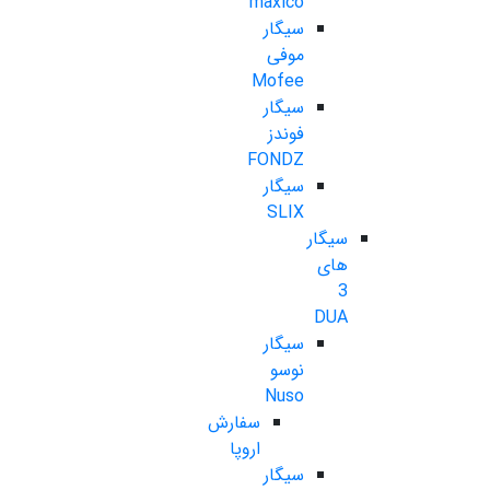
maxico
سیگار
موفی
Mofee
سیگار
فوندز
FONDZ
سیگار
SLIX
سیگار
های
3
DUA
سیگار
نوسو
Nuso
سفارش
اروپا
سیگار