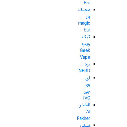
Bar
مجیک
بار
magic
bar
گیک
ویپ
Geek
Vape
نِرد
NERD
آی
وی
جی
IVG
الفاخر
Al
Fakher
نستی