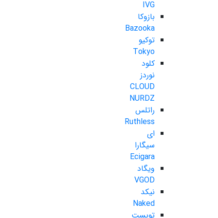
IVG
بازوکا
Bazooka
توکیو
Tokyo
کلود
نوردز
CLOUD
NURDZ
راتلس
Ruthless
ای
سیگارا
Ecigara
ویگاد
VGOD
نیکد
Naked
تویست