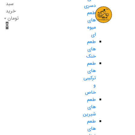
سبد
دسری
خرید
طعم
تومان
۰
های
0
میوه
ای
طعم
های
خنک
طعم
های
ترکیبی
و
خاص
طعم
های
شیرین
طعم
های