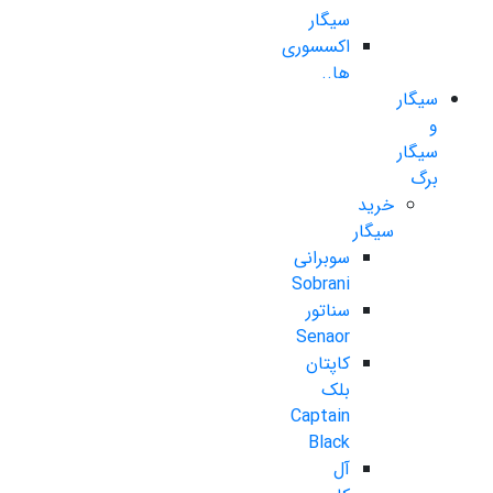
سیگار
اکسسوری
ها..
سیگار
و
سیگار
برگ
خرید
سیگار
سوبرانی
Sobrani
سناتور
Senaor
کاپتان
بلک
Captain
Black
آل