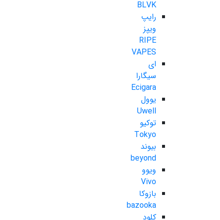
BLVK
رایپ
ویپز
RIPE
VAPES
ای
سیگارا
Ecigara
یوول
Uwell
توکیو
Tokyo
بیوند
beyond
ویوو
Vivo
بازوکا
bazooka
کلود