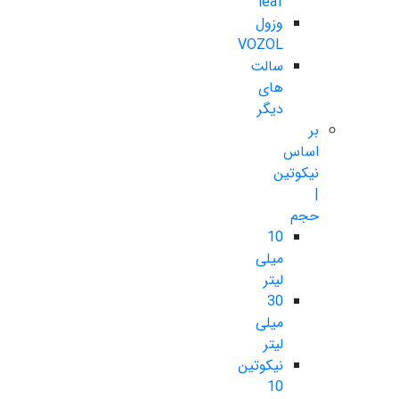
leaf
وزول
VOZOL
سالت
های
دیگر
بر
اساس
نیکوتین
|
حجم
10
میلی
لیتر
30
میلی
لیتر
نیکوتین
10