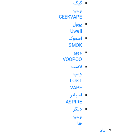
گیگ
ویپ
GEEKVAPE
یوول
Uwell
اسموک
SMOK
ووپو
VOOPOO
لاست
ویپ
LOST
VAPE
اسپایر
ASPIRE
دیگر
ویپ
ها
پاد