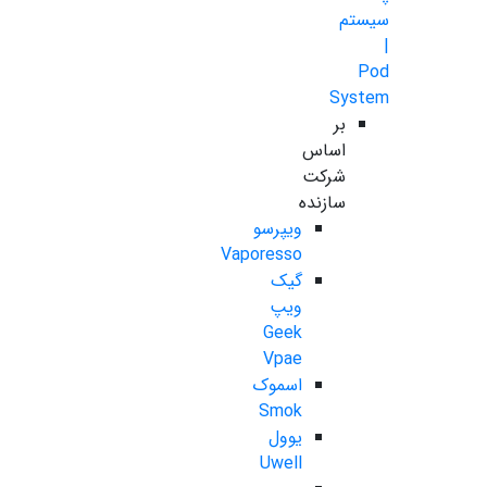
سیستم
|
Pod
System
بر
اساس
شرکت
سازنده
ویپرسو
Vaporesso
گیک
ویپ
Geek
Vpae
اسموک
Smok
یوول
Uwell