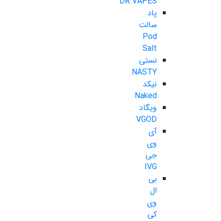
DR.VAPES
پاد
سالت
Pod
Salt
نستی
NASTY
نیکد
Naked
ویگاد
VGOD
آی
وی
جی
IVG
بی
ال
وی
کی