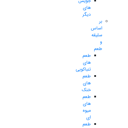
جویس
های
دیگر
بر
اساس
سلیقه
و
طعم
طعم
های
تنباکویی
طعم
های
خنک
طعم
های
میوه
ای
طعم