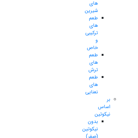
های
شیرین
طعم
های
ترکیبی
و
خاص
طعم
های
ترش
طعم
های
نعنایی
بر
اساس
نیکوتین
بدون
نیکوتین
(صفر)