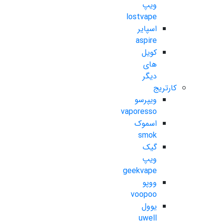
ویپ
lostvape
اسپایر
aspire
کویل
های
دیگر
کارتریج
ویپرسو
vaporesso
اسموک
smok
گیک
ویپ
geekvape
ووپو
voopoo
یوول
uwell