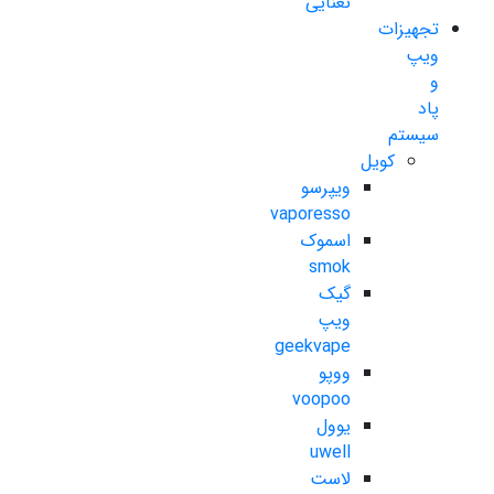
نعنایی
تجهیزات
ویپ
و
پاد
سیستم
کویل
ویپرسو
vaporesso
اسموک
smok
گیک
ویپ
geekvape
ووپو
voopoo
یوول
uwell
لاست