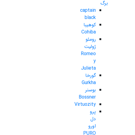
برگ
captain
black
کوهیبا
Cohiba
رومئو
ژولیت
Romeo
y
Julieta
گورخا
Gurkha
بوسنر
Bossner
Virtuozity
پرو
دل
اورو
PURO