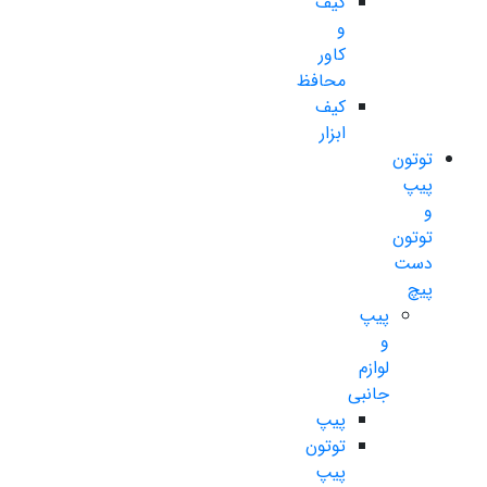
کیف
و
کاور
محافظ
کیف
ابزار
توتون
پیپ
و
توتون
دست
پیچ
پیپ
و
لوازم
جانبی
پیپ
توتون
پیپ