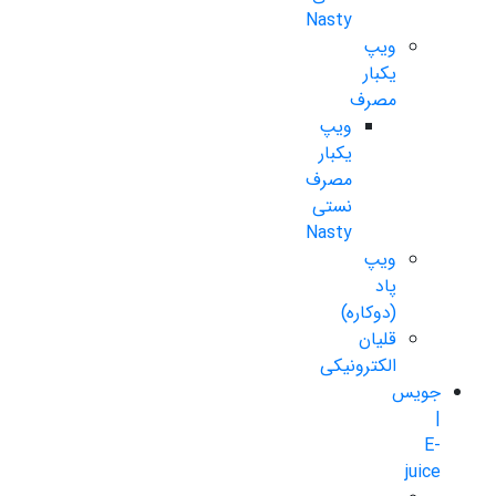
Nasty
ویپ
یکبار
مصرف
ویپ
یکبار
مصرف
نستی
Nasty
ویپ
پاد
(دوکاره)
قلیان
الکترونیکی
جویس
|
E-
juice