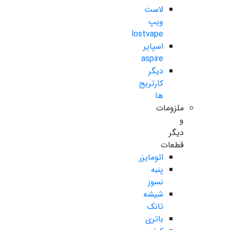
لاست
ویپ
lostvape
اسپایر
aspire
دیگر
کارتریج
ها
ملزومات
و
دیگر
قطعات
اتومایزر
پنبه
نسوز
شیشه
تانک
باتری