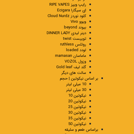
رایپ ویپز RIPE VAPES
ای سیگارا Ecigara
کلود نوردز Cloud Nurdz
ویوو Vivo
بیوند beyond
دینر لیدی DINNER LADY
توییست twist
روتلس ruthless
لودد loaded
ماماسان mamasan
وزول VOZOL
گلد لیف Gold leaf
سالت های دیگر
بر اساس نیکوتین | حجم
10 میلی لیتر
30 میلی لیتر
نیکوتین 10
نیکوتین 20
نیکوتین 25
نیکوتین 30
نیکوتین 35
نیکوتین 50
براساس طعم و سلیقه