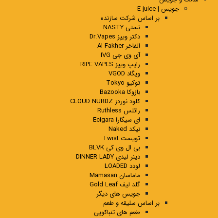
جویس | E-juice
بر اساس شرکت سازنده
نستی NASTY
دکتر ویپز Dr.Vapes
الفاخر Al Fakher
آی وی جی IVG
رایپ ویپز RIPE VAPES
ویگاد VGOD
توکیو Tokyo
بازوکا Bazooka
کلود نوردز CLOUD NURDZ
راتلس Ruthless
ای سیگارا Ecigara
نیکد Naked
تویست Twist
بی ال وی کی BLVK
دینر لیدی DINNER LADY
لودد LOADED
ماماسان Mamasan
گلد لیف Gold Leaf
جویس های دیگر
بر اساس سلیقه و طعم
طعم های تنباکویی