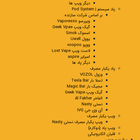
دیگر ویپ ها
پاد سیستم | Pod System
بر اساس شرکت سازنده
ویپرسو Vaporesso
گیک ویپ Geek Vpae
اسموک Smok
یوول Uwell
ووپو voopoo
لاست ویپ Lost Vape
اسپایر aspire
دیگر پاد ها
پاد یکبار مصرف
وزول VOZOL
تسلا بار Tesla Bar
مجیک بار Magic Bar
گیک ویپ Geek Vape
الفاخر Al Fakher
نستی Nasty
آی وی جی IVG
ویپ یکبار مصرف
ویپ یکبار مصرف نستی Nasty
ویپ پاد (دوکاره)
قلیان الکترونیکی
سالت و جویس