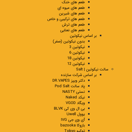
طعم های خنک
طعم های میوه ای
طعم های شیرین
طعم های ترکیبی و خاص
طعم های ترش
طعم های نعنایی
بر اساس نیکوتین
بدون نیکوتین (صفر)
نیکوتین 3
نیکوتین 6
نیکوتین 18
نیکوتین 12
سالت نیکوتین | Salt
بر اساس شرکت سازنده
دکتر ویپز DR.VAPES
پاد سالت Pod Salt
نستی NASTY
نیکد Naked
ویگاد VGOD
بی ال وی کی BLVK
یوول Uwell
آی وی جی IVG
بازوکا bazooka
توکیو Tokyo