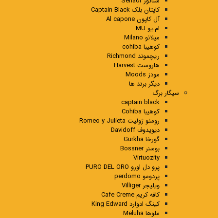
سناتور Senaor
کاپتان بلک Captain Black
آل کاپون Al capone
ام.یو MU
میلانو Milano
کوهیبا cohiba
ریچموند Richmond
هاروست Harvest
مودز Moods
دیگر برند ها
سیگار برگ
captain black
کوهیبا Cohiba
رومئو ژولیت Romeo y Julieta
دیویدوف Davidoff
گورخا Gurkha
بوسنر Bossner
Virtuozity
پرو دل اورو PURO DEL ORO
پردومو perdomo
ویلیجر Villiger
کافه کریم Cafe Creme
کینگ ادوارد King Edward
ملوها Meluha