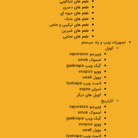
طعم های تنباکویی
طعم های دسری
طعم های میوه ای
طعم های خنک
طعم های ترکیبی و خاص
طعم های شیرین
طعم های نعنایی
تجهیزات ویپ و پاد سیستم
کویل
ویپرسو vaporesso
اسموک smok
گیک ویپ geekvape
ووپو voopoo
یوول uwell
لاست ویپ lostvape
اسپایر aspire
کویل های دیگر
کارتریج
ویپرسو vaporesso
اسموک smok
گیک ویپ geekvape
ووپو voopoo
یوول uwell
لاست ویپ lostvape