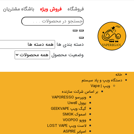
فروشگاه
فروش ویژه
باشگاه مشتریان
دسته بندی ها
وضعیت محصول
خانه
دستگاه ویپ و پاد سیستم
ویپ | Vape
بر اساس شرکت سازنده
ویپرسو VAPORESSO
یوول Uwell
گیگ ویپ GEEKVAPE
اسموک SMOK
ووپو VOOPOO
لاست ویپ LOST VAPE
اسپایر ASPIRE