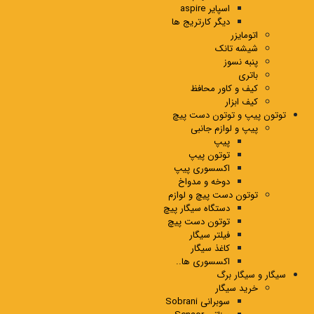
اسپایر aspire
دیگر کارتریج ها
اتومایزر
شیشه تانک
پنبه نسوز
باتری
کیف و کاور محافظ
کیف ابزار
توتون پیپ و توتون دست پیچ
پیپ و لوازم جانبی
پیپ
توتون پیپ
اکسسوری پیپ
دوخه و مدواخ
توتون دست پیچ و لوازم
دستگاه سیگار پیچ
توتون دست پیچ
فیلتر سیگار
کاغذ سیگار
اکسسوری ها..
سیگار و سیگار برگ
خرید سیگار
سوبرانی Sobrani