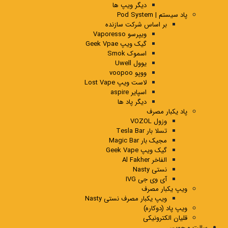
دیگر ویپ ها
پاد سیستم | Pod System
بر اساس شرکت سازنده
ویپرسو Vaporesso
گیک ویپ Geek Vpae
اسموک Smok
یوول Uwell
ووپو voopoo
لاست ویپ Lost Vape
اسپایر aspire
دیگر پاد ها
پاد یکبار مصرف
وزول VOZOL
تسلا بار Tesla Bar
مجیک بار Magic Bar
گیک ویپ Geek Vape
الفاخر Al Fakher
نستی Nasty
آی وی جی IVG
ویپ یکبار مصرف
ویپ یکبار مصرف نستی Nasty
ویپ پاد (دوکاره)
قلیان الکترونیکی
سالت و جویس