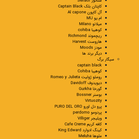
سناتور Senaor
کاپتان بلک Captain Black
آل کاپون Al capone
ام.یو MU
میلانو Milano
کوهیبا cohiba
ریچموند Richmond
هاروست Harvest
مودز Moods
دیگر برند ها
سیگار برگ
captain black
کوهیبا Cohiba
رومئو ژولیت Romeo y Julieta
دیویدوف Davidoff
گورخا Gurkha
بوسنر Bossner
Virtuozity
پرو دل اورو PURO DEL ORO
پردومو perdomo
ویلیجر Villiger
کافه کریم Cafe Creme
کینگ ادوارد King Edward
ملوها Meluha