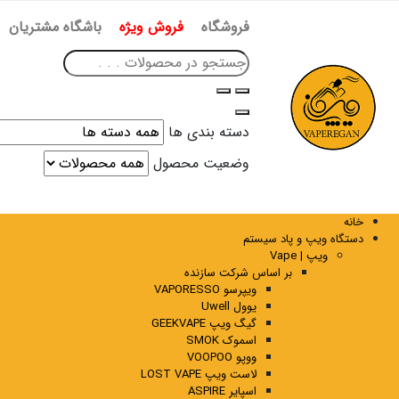
فروشگاه
فروش ویژه
باشگاه مشتریان
دسته بندی ها
وضعیت محصول
خانه
دستگاه ویپ و پاد سیستم
ویپ | Vape
بر اساس شرکت سازنده
ویپرسو VAPORESSO
یوول Uwell
گیگ ویپ GEEKVAPE
اسموک SMOK
ووپو VOOPOO
لاست ویپ LOST VAPE
اسپایر ASPIRE