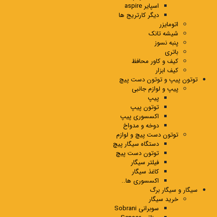
اسپایر aspire
دیگر کارتریج ها
اتومایزر
شیشه تانک
پنبه نسوز
باتری
کیف و کاور محافظ
کیف ابزار
توتون پیپ و توتون دست پیچ
پیپ و لوازم جانبی
پیپ
توتون پیپ
اکسسوری پیپ
دوخه و مدواخ
توتون دست پیچ و لوازم
دستگاه سیگار پیچ
توتون دست پیچ
فیلتر سیگار
کاغذ سیگار
اکسسوری ها..
سیگار و سیگار برگ
خرید سیگار
سوبرانی Sobrani