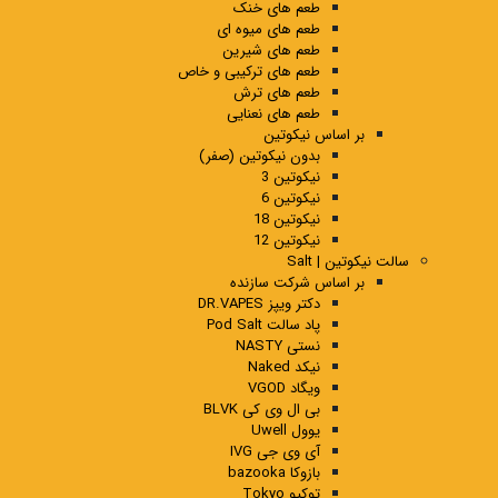
طعم های خنک
طعم های میوه ای
طعم های شیرین
طعم های ترکیبی و خاص
طعم های ترش
طعم های نعنایی
بر اساس نیکوتین
بدون نیکوتین (صفر)
نیکوتین 3
نیکوتین 6
نیکوتین 18
نیکوتین 12
سالت نیکوتین | Salt
بر اساس شرکت سازنده
دکتر ویپز DR.VAPES
پاد سالت Pod Salt
نستی NASTY
نیکد Naked
ویگاد VGOD
بی ال وی کی BLVK
یوول Uwell
آی وی جی IVG
بازوکا bazooka
توکیو Tokyo