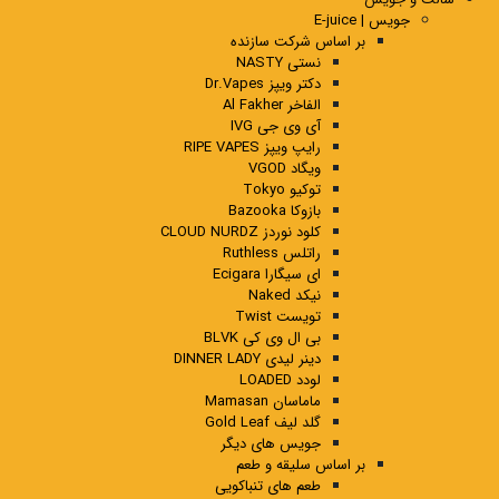
جویس | E-juice
بر اساس شرکت سازنده
نستی NASTY
دکتر ویپز Dr.Vapes
الفاخر Al Fakher
آی وی جی IVG
رایپ ویپز RIPE VAPES
ویگاد VGOD
توکیو Tokyo
بازوکا Bazooka
کلود نوردز CLOUD NURDZ
راتلس Ruthless
ای سیگارا Ecigara
نیکد Naked
تویست Twist
بی ال وی کی BLVK
دینر لیدی DINNER LADY
لودد LOADED
ماماسان Mamasan
گلد لیف Gold Leaf
جویس های دیگر
بر اساس سلیقه و طعم
طعم های تنباکویی