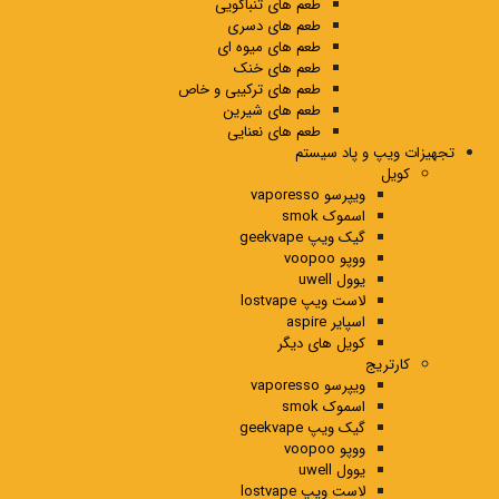
طعم های تنباکویی
طعم های دسری
طعم های میوه ای
طعم های خنک
طعم های ترکیبی و خاص
طعم های شیرین
طعم های نعنایی
تجهیزات ویپ و پاد سیستم
کویل
ویپرسو vaporesso
اسموک smok
گیک ویپ geekvape
ووپو voopoo
یوول uwell
لاست ویپ lostvape
اسپایر aspire
کویل های دیگر
کارتریج
ویپرسو vaporesso
اسموک smok
گیک ویپ geekvape
ووپو voopoo
یوول uwell
لاست ویپ lostvape