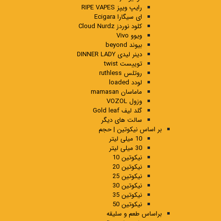
رایپ ویپز RIPE VAPES
ای سیگارا Ecigara
کلود نوردز Cloud Nurdz
ویوو Vivo
بیوند beyond
دینر لیدی DINNER LADY
توییست twist
روتلس ruthless
لودد loaded
ماماسان mamasan
وزول VOZOL
گلد لیف Gold leaf
سالت های دیگر
بر اساس نیکوتین | حجم
10 میلی لیتر
30 میلی لیتر
نیکوتین 10
نیکوتین 20
نیکوتین 25
نیکوتین 30
نیکوتین 35
نیکوتین 50
براساس طعم و سلیقه