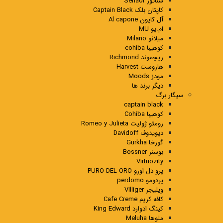
سناتور Senaor
کاپتان بلک Captain Black
آل کاپون Al capone
ام.یو MU
میلانو Milano
کوهیبا cohiba
ریچموند Richmond
هاروست Harvest
مودز Moods
دیگر برند ها
سیگار برگ
captain black
کوهیبا Cohiba
رومئو ژولیت Romeo y Julieta
دیویدوف Davidoff
گورخا Gurkha
بوسنر Bossner
Virtuozity
پرو دل اورو PURO DEL ORO
پردومو perdomo
ویلیجر Villiger
کافه کریم Cafe Creme
کینگ ادوارد King Edward
ملوها Meluha