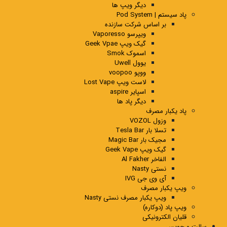
دیگر ویپ ها
پاد سیستم | Pod System
بر اساس شرکت سازنده
ویپرسو Vaporesso
گیک ویپ Geek Vpae
اسموک Smok
یوول Uwell
ووپو voopoo
لاست ویپ Lost Vape
اسپایر aspire
دیگر پاد ها
پاد یکبار مصرف
وزول VOZOL
تسلا بار Tesla Bar
مجیک بار Magic Bar
گیک ویپ Geek Vape
الفاخر Al Fakher
نستی Nasty
آی وی جی IVG
ویپ یکبار مصرف
ویپ یکبار مصرف نستی Nasty
ویپ پاد (دوکاره)
قلیان الکترونیکی
سالت و جویس