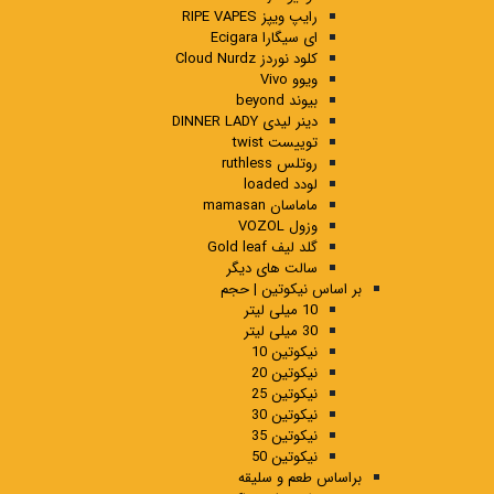
رایپ ویپز RIPE VAPES
ای سیگارا Ecigara
کلود نوردز Cloud Nurdz
ویوو Vivo
بیوند beyond
دینر لیدی DINNER LADY
توییست twist
روتلس ruthless
لودد loaded
ماماسان mamasan
وزول VOZOL
گلد لیف Gold leaf
سالت های دیگر
بر اساس نیکوتین | حجم
10 میلی لیتر
30 میلی لیتر
نیکوتین 10
نیکوتین 20
نیکوتین 25
نیکوتین 30
نیکوتین 35
نیکوتین 50
براساس طعم و سلیقه