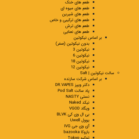
طعم های خنک
طعم های میوه ای
طعم های شیرین
طعم های ترکیبی و خاص
طعم های ترش
طعم های نعنایی
بر اساس نیکوتین
بدون نیکوتین (صفر)
نیکوتین 3
نیکوتین 6
نیکوتین 18
نیکوتین 12
سالت نیکوتین | Salt
بر اساس شرکت سازنده
دکتر ویپز DR.VAPES
پاد سالت Pod Salt
نستی NASTY
نیکد Naked
ویگاد VGOD
بی ال وی کی BLVK
یوول Uwell
آی وی جی IVG
بازوکا bazooka
توکیو Tokyo