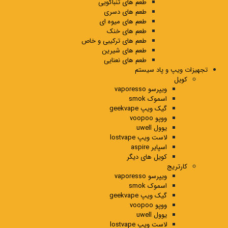
طعم های تنباکویی
طعم های دسری
طعم های میوه ای
طعم های خنک
طعم های ترکیبی و خاص
طعم های شیرین
طعم های نعنایی
تجهیزات ویپ و پاد سیستم
کویل
ویپرسو vaporesso
اسموک smok
گیک ویپ geekvape
ووپو voopoo
یوول uwell
لاست ویپ lostvape
اسپایر aspire
کویل های دیگر
کارتریج
ویپرسو vaporesso
اسموک smok
گیک ویپ geekvape
ووپو voopoo
یوول uwell
لاست ویپ lostvape