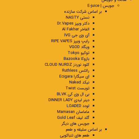
جویس | E-juice
بر اساس شرکت سازنده
نستی NASTY
دکتر ویپز Dr.Vapes
الفاخر Al Fakher
آی وی جی IVG
رایپ ویپز RIPE VAPES
ویگاد VGOD
توکیو Tokyo
بازوکا Bazooka
کلود نوردز CLOUD NURDZ
راتلس Ruthless
ای سیگارا Ecigara
نیکد Naked
تویست Twist
بی ال وی کی BLVK
دینر لیدی DINNER LADY
لودد LOADED
ماماسان Mamasan
گلد لیف Gold Leaf
جویس های دیگر
بر اساس سلیقه و طعم
طعم های تنباکویی