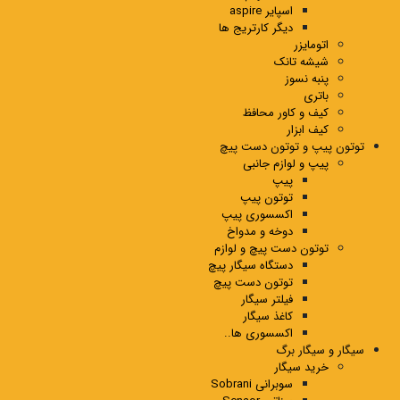
اسپایر aspire
دیگر کارتریج ها
اتومایزر
شیشه تانک
پنبه نسوز
باتری
کیف و کاور محافظ
کیف ابزار
توتون پیپ و توتون دست پیچ
پیپ و لوازم جانبی
پیپ
توتون پیپ
اکسسوری پیپ
دوخه و مدواخ
توتون دست پیچ و لوازم
دستگاه سیگار پیچ
توتون دست پیچ
فیلتر سیگار
کاغذ سیگار
اکسسوری ها..
سیگار و سیگار برگ
خرید سیگار
سوبرانی Sobrani