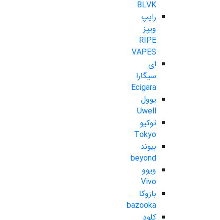
BLVK
رایپ
ویپز
RIPE
VAPES
ای
سیگارا
Ecigara
یوول
Uwell
توکیو
Tokyo
بیوند
beyond
ویوو
Vivo
بازوکا
bazooka
کلود