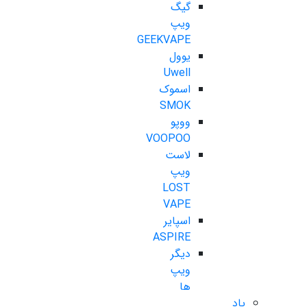
گیگ
ویپ
GEEKVAPE
یوول
Uwell
اسموک
SMOK
ووپو
VOOPOO
لاست
ویپ
LOST
VAPE
اسپایر
ASPIRE
دیگر
ویپ
ها
پاد