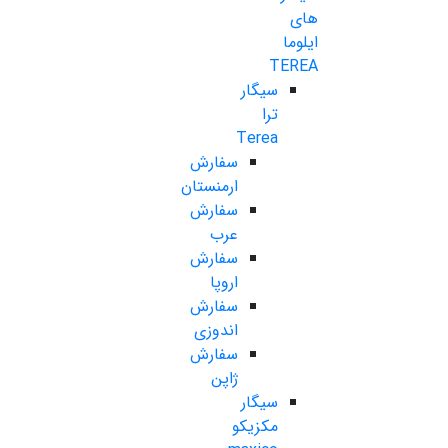
های
ایلوما
TEREA
سیگار
ترا
Terea
سفارش
ارمنستان
سفارش
عرب
سفارش
اروپا
سفارش
اندوزی
سفارش
ژاپن
سیگار
مکزیکو