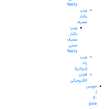
Nasty
ویپ
یکبار
مصرف
ویپ
یکبار
مصرف
نستی
Nasty
ویپ
پاد
(دوکاره)
قلیان
الکترونیکی
جویس
|
E-
juice