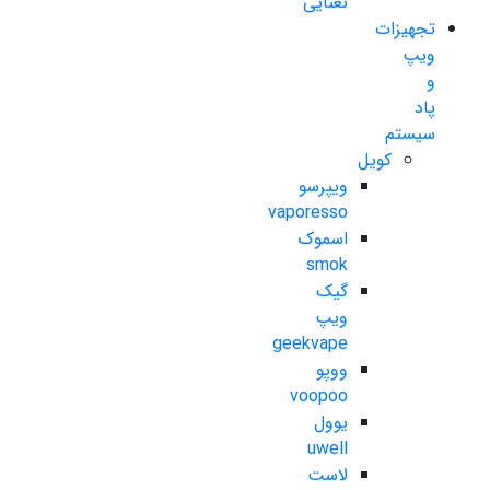
نعنایی
تجهیزات
ویپ
و
پاد
سیستم
کویل
ویپرسو
vaporesso
اسموک
smok
گیک
ویپ
geekvape
ووپو
voopoo
یوول
uwell
لاست