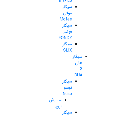
maxico
سیگار
موفی
Mofee
سیگار
فوندز
FONDZ
سیگار
SLIX
سیگار
های
3
DUA
سیگار
نوسو
Nuso
سفارش
اروپا
سیگار