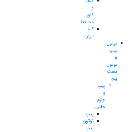
کیف
و
کاور
محافظ
کیف
ابزار
توتون
پیپ
و
توتون
دست
پیچ
پیپ
و
لوازم
جانبی
پیپ
توتون
پیپ