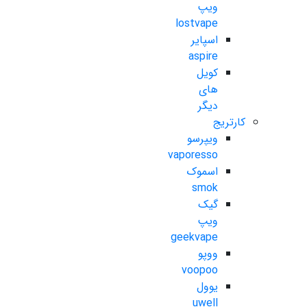
ویپ
lostvape
اسپایر
aspire
کویل
های
دیگر
کارتریج
ویپرسو
vaporesso
اسموک
smok
گیک
ویپ
geekvape
ووپو
voopoo
یوول
uwell