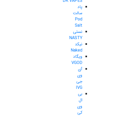
DR.VAPES
پاد
سالت
Pod
Salt
نستی
NASTY
نیکد
Naked
ویگاد
VGOD
آی
وی
جی
IVG
بی
ال
وی
کی