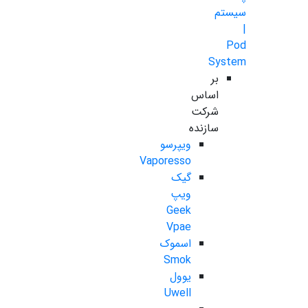
سیستم
|
Pod
System
بر
اساس
شرکت
سازنده
ویپرسو
Vaporesso
گیک
ویپ
Geek
Vpae
اسموک
Smok
یوول
Uwell