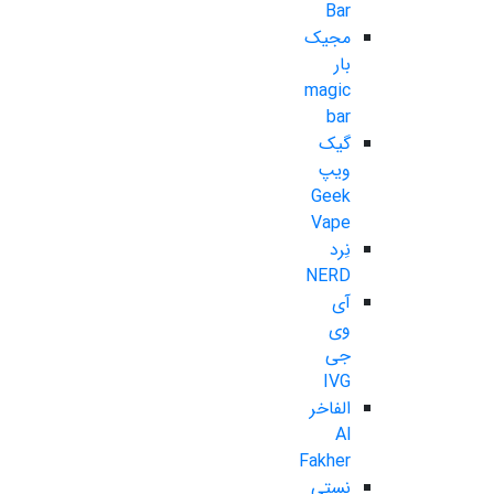
Bar
مجیک
بار
magic
bar
گیک
ویپ
Geek
Vape
نِرد
NERD
آی
وی
جی
IVG
الفاخر
Al
Fakher
نستی