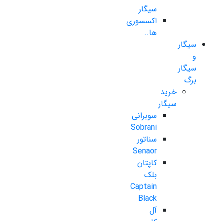
سیگار
اکسسوری
ها..
سیگار
و
سیگار
برگ
خرید
سیگار
سوبرانی
Sobrani
سناتور
Senaor
کاپتان
بلک
Captain
Black
آل