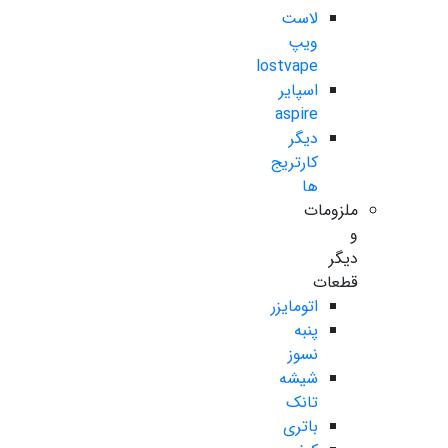
لاست
ویپ
lostvape
اسپایر
aspire
دیگر
کارتریج
ها
ملزومات
و
دیگر
قطعات
اتومایزر
پنبه
نسوز
شیشه
تانک
باتری