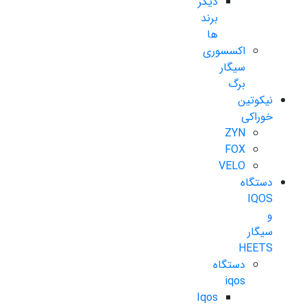
دیگر
برند
ها
اکسسوری
سیگار
برگ
نیکوتین
خوراکی
ZYN
FOX
VELO
دستگاه
IQOS
و
سیگار
HEETS
دستگاه
iqos
Iqos