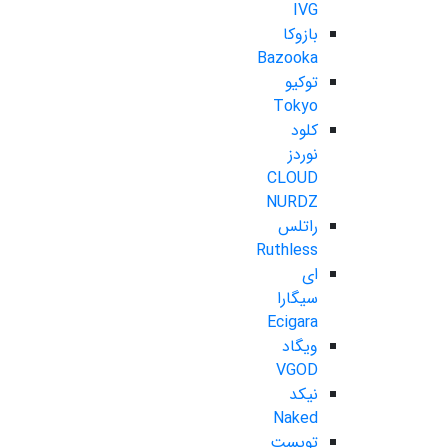
IVG
بازوکا
Bazooka
توکیو
Tokyo
کلود
نوردز
CLOUD
NURDZ
راتلس
Ruthless
ای
سیگارا
Ecigara
ویگاد
VGOD
نیکد
Naked
تویست