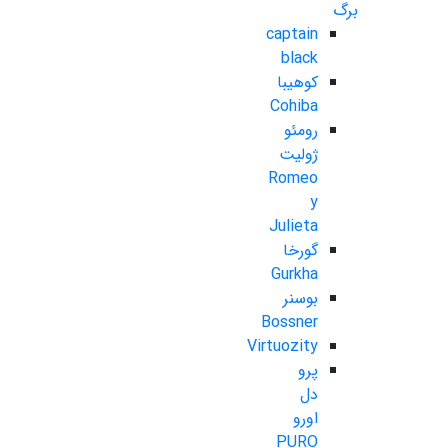
برگ
captain
black
کوهیبا
Cohiba
رومئو
ژولیت
Romeo
y
Julieta
گورخا
Gurkha
بوسنر
Bossner
Virtuozity
پرو
دل
اورو
PURO