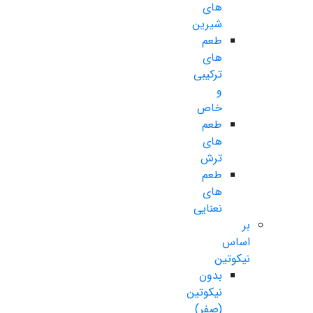
های
شیرین
طعم
های
ترکیبی
و
خاص
طعم
های
ترش
طعم
های
نعنایی
بر
اساس
نیکوتین
بدون
نیکوتین
(صفر)