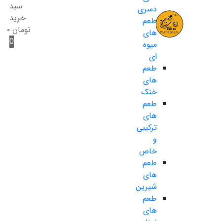
سبد
دسری
خرید
طعم
تومان
۰
های
0
میوه
ای
طعم
های
خنک
طعم
های
ترکیبی
و
خاص
طعم
های
شیرین
طعم
های