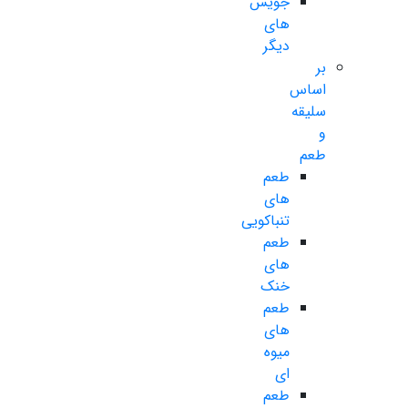
جویس
های
دیگر
بر
اساس
سلیقه
و
طعم
طعم
های
تنباکویی
طعم
های
خنک
طعم
های
میوه
ای
طعم