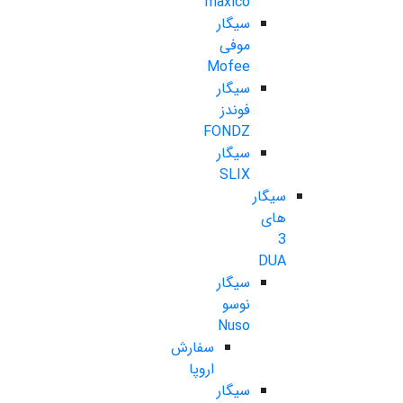
maxico
سیگار
موفی
Mofee
سیگار
فوندز
FONDZ
سیگار
SLIX
سیگار
های
3
DUA
سیگار
نوسو
Nuso
سفارش
اروپا
سیگار