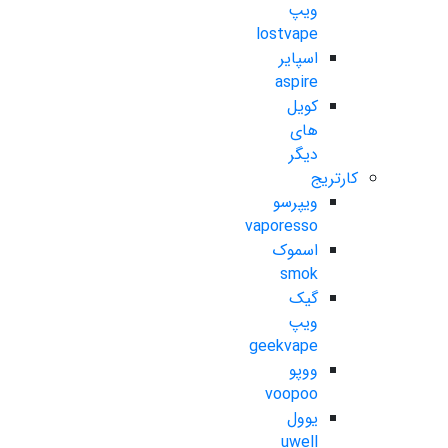
ویپ
lostvape
اسپایر
aspire
کویل
های
دیگر
کارتریج
ویپرسو
vaporesso
اسموک
smok
گیک
ویپ
geekvape
ووپو
voopoo
یوول
uwell