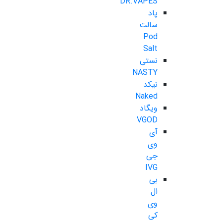
DR.VAPES
پاد
سالت
Pod
Salt
نستی
NASTY
نیکد
Naked
ویگاد
VGOD
آی
وی
جی
IVG
بی
ال
وی
کی