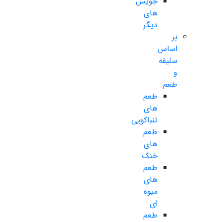
جویس
های
دیگر
بر
اساس
سلیقه
و
طعم
طعم
های
تنباکویی
طعم
های
خنک
طعم
های
میوه
ای
طعم