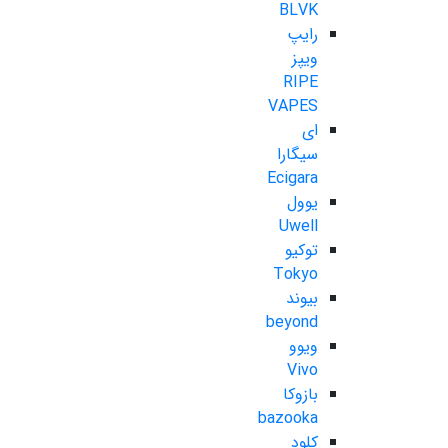
BLVK
رایپ
ویپز
RIPE
VAPES
ای
سیگارا
Ecigara
یوول
Uwell
توکیو
Tokyo
بیوند
beyond
ویوو
Vivo
بازوکا
bazooka
کلود