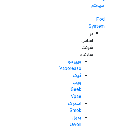
سیستم
|
Pod
System
بر
اساس
شرکت
سازنده
ویپرسو
Vaporesso
گیک
ویپ
Geek
Vpae
اسموک
Smok
یوول
Uwell