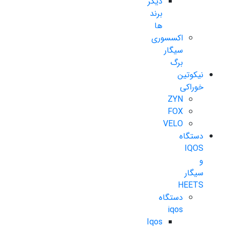
دیگر
برند
ها
اکسسوری
سیگار
برگ
نیکوتین
خوراکی
ZYN
FOX
VELO
دستگاه
IQOS
و
سیگار
HEETS
دستگاه
iqos
Iqos