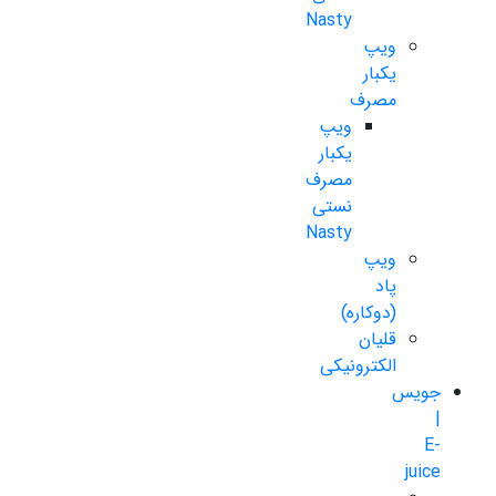
Nasty
ویپ
یکبار
مصرف
ویپ
یکبار
مصرف
نستی
Nasty
ویپ
پاد
(دوکاره)
قلیان
الکترونیکی
جویس
|
E-
juice