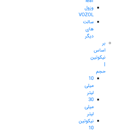
leaf
وزول
VOZOL
سالت
های
دیگر
بر
اساس
نیکوتین
|
حجم
10
میلی
لیتر
30
میلی
لیتر
نیکوتین
10