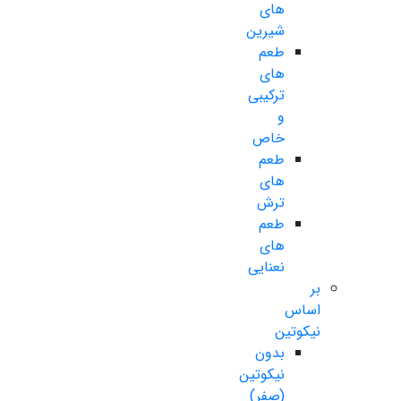
های
شیرین
طعم
های
ترکیبی
و
خاص
طعم
های
ترش
طعم
های
نعنایی
بر
اساس
نیکوتین
بدون
نیکوتین
(صفر)