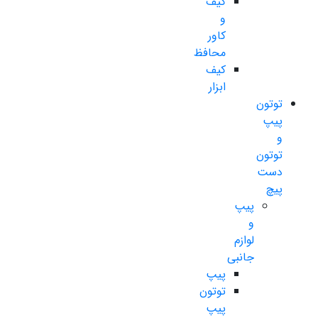
کیف
و
کاور
محافظ
کیف
ابزار
توتون
پیپ
و
توتون
دست
پیچ
پیپ
و
لوازم
جانبی
پیپ
توتون
پیپ