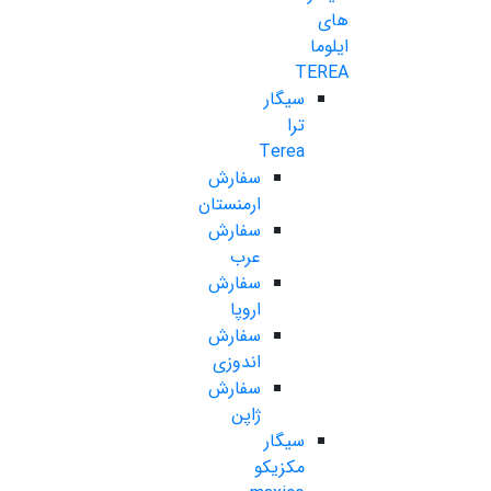
های
ایلوما
TEREA
سیگار
ترا
Terea
سفارش
ارمنستان
سفارش
عرب
سفارش
اروپا
سفارش
اندوزی
سفارش
ژاپن
سیگار
مکزیکو