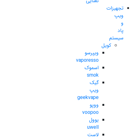
نعنایی
تجهیزات
ویپ
و
پاد
سیستم
کویل
ویپرسو
vaporesso
اسموک
smok
گیک
ویپ
geekvape
ووپو
voopoo
یوول
uwell
لاست