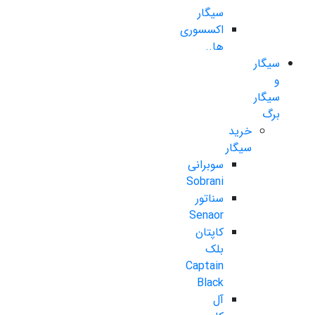
سیگار
اکسسوری
ها..
سیگار
و
سیگار
برگ
خرید
سیگار
سوبرانی
Sobrani
سناتور
Senaor
کاپتان
بلک
Captain
Black
آل