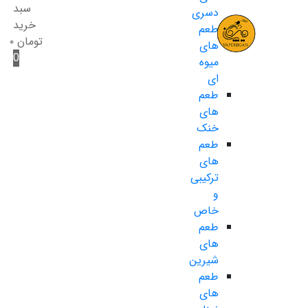
سبد
دسری
خرید
طعم
تومان
۰
های
0
میوه
ای
طعم
های
خنک
طعم
های
ترکیبی
و
خاص
طعم
های
شیرین
طعم
های