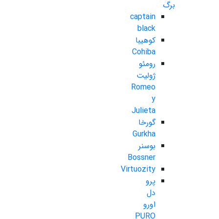
برگ
captain
black
کوهیبا
Cohiba
رومئو
ژولیت
Romeo
y
Julieta
گورخا
Gurkha
بوسنر
Bossner
Virtuozity
پرو
دل
اورو
PURO