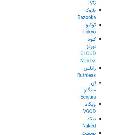
IVG
بازوکا
Bazooka
توکیو
Tokyo
کلود
نوردز
CLOUD
NURDZ
راتلس
Ruthless
ای
سیگارا
Ecigara
ویگاد
VGOD
نیکد
Naked
تویست