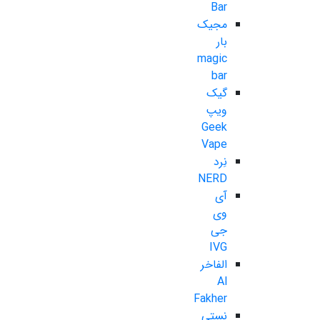
Bar
مجیک
بار
magic
bar
گیک
ویپ
Geek
Vape
نِرد
NERD
آی
وی
جی
IVG
الفاخر
Al
Fakher
نستی