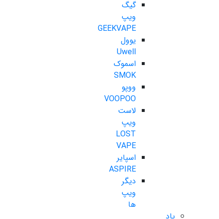
گیگ
ویپ
GEEKVAPE
یوول
Uwell
اسموک
SMOK
ووپو
VOOPOO
لاست
ویپ
LOST
VAPE
اسپایر
ASPIRE
دیگر
ویپ
ها
پاد