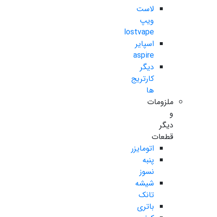
لاست
ویپ
lostvape
اسپایر
aspire
دیگر
کارتریج
ها
ملزومات
و
دیگر
قطعات
اتومایزر
پنبه
نسوز
شیشه
تانک
باتری