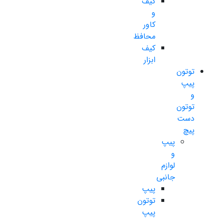
کیف
و
کاور
محافظ
کیف
ابزار
توتون
پیپ
و
توتون
دست
پیچ
پیپ
و
لوازم
جانبی
پیپ
توتون
پیپ