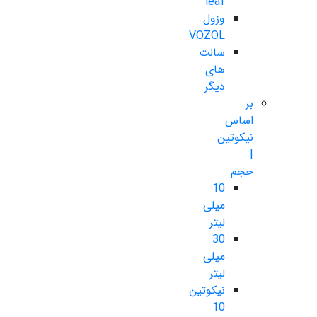
leaf
وزول
VOZOL
سالت
های
دیگر
بر
اساس
نیکوتین
|
حجم
10
میلی
لیتر
30
میلی
لیتر
نیکوتین
10