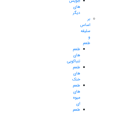
جویس
های
دیگر
بر
اساس
سلیقه
و
طعم
طعم
های
تنباکویی
طعم
های
خنک
طعم
های
میوه
ای
طعم