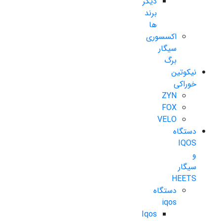
دیگر
برند
ها
اکسسوری
سیگار
برگ
نیکوتین
خوراکی
ZYN
FOX
VELO
دستگاه
IQOS
و
سیگار
HEETS
دستگاه
iqos
Iqos