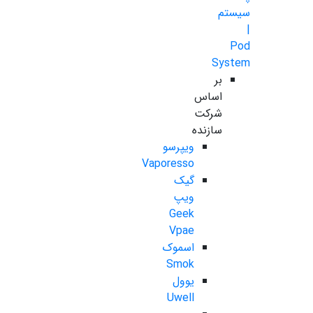
سیستم
|
Pod
System
بر
اساس
شرکت
سازنده
ویپرسو
Vaporesso
گیک
ویپ
Geek
Vpae
اسموک
Smok
یوول
Uwell