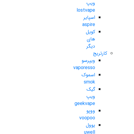
ویپ
lostvape
اسپایر
aspire
کویل
های
دیگر
کارتریج
ویپرسو
vaporesso
اسموک
smok
گیک
ویپ
geekvape
ووپو
voopoo
یوول
uwell