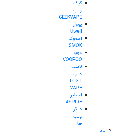
گیگ
ویپ
GEEKVAPE
یوول
Uwell
اسموک
SMOK
ووپو
VOOPOO
لاست
ویپ
LOST
VAPE
اسپایر
ASPIRE
دیگر
ویپ
ها
پاد