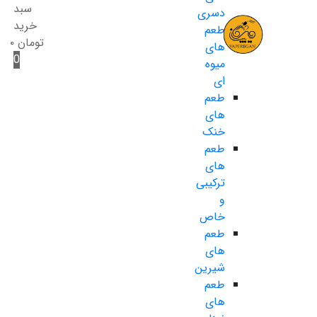
سبد
دسری
خرید
طعم
تومان
۰
های
0
میوه
ای
طعم
های
خنک
طعم
های
ترکیبی
و
خاص
طعم
های
شیرین
طعم
های