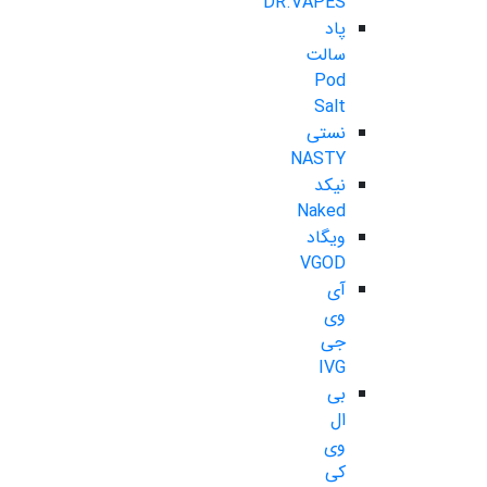
DR.VAPES
پاد
سالت
Pod
Salt
نستی
NASTY
نیکد
Naked
ویگاد
VGOD
آی
وی
جی
IVG
بی
ال
وی
کی