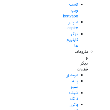
لاست
ویپ
lostvape
اسپایر
aspire
دیگر
کارتریج
ها
ملزومات
و
دیگر
قطعات
اتومایزر
پنبه
نسوز
شیشه
تانک
باتری