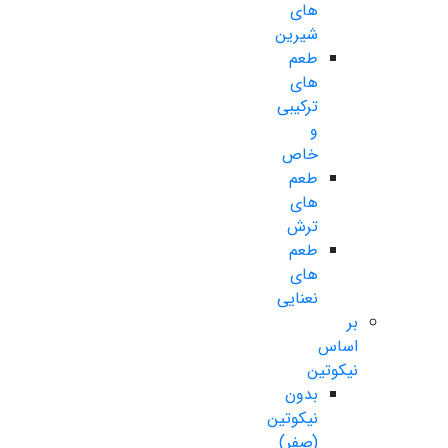
های
شیرین
طعم
های
ترکیبی
و
خاص
طعم
های
ترش
طعم
های
نعنایی
بر
اساس
نیکوتین
بدون
نیکوتین
(صفر)