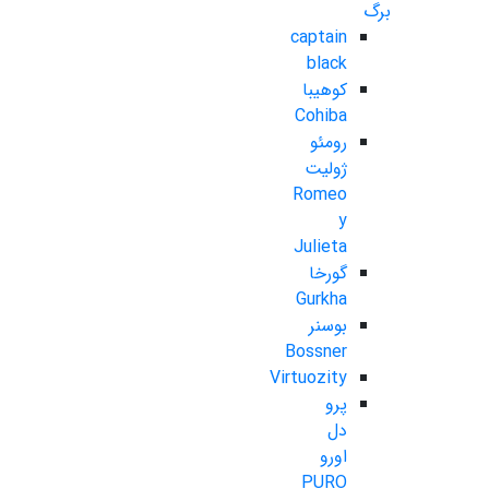
برگ
captain
black
کوهیبا
Cohiba
رومئو
ژولیت
Romeo
y
Julieta
گورخا
Gurkha
بوسنر
Bossner
Virtuozity
پرو
دل
اورو
PURO