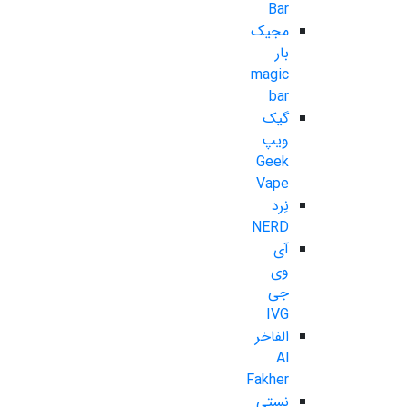
Bar
مجیک
بار
magic
bar
گیک
ویپ
Geek
Vape
نِرد
NERD
آی
وی
جی
IVG
الفاخر
Al
Fakher
نستی