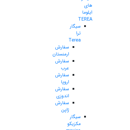
های
ایلوما
TEREA
سیگار
ترا
Terea
سفارش
ارمنستان
سفارش
عرب
سفارش
اروپا
سفارش
اندوزی
سفارش
ژاپن
سیگار
مکزیکو