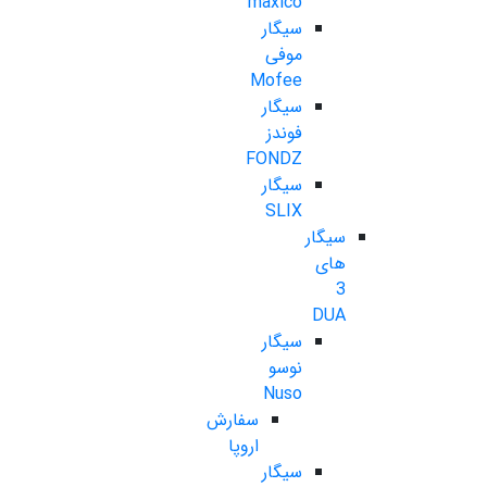
maxico
سیگار
موفی
Mofee
سیگار
فوندز
FONDZ
سیگار
SLIX
سیگار
های
3
DUA
سیگار
نوسو
Nuso
سفارش
اروپا
سیگار