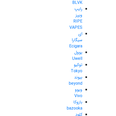
BLVK
رایپ
ویپز
RIPE
VAPES
ای
سیگارا
Ecigara
یوول
Uwell
توکیو
Tokyo
بیوند
beyond
ویوو
Vivo
بازوکا
bazooka
کلود