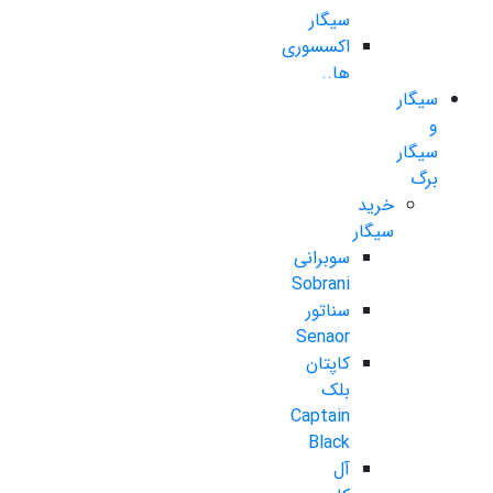
سیگار
اکسسوری
ها..
سیگار
و
سیگار
برگ
خرید
سیگار
سوبرانی
Sobrani
سناتور
Senaor
کاپتان
بلک
Captain
Black
آل