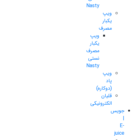
Nasty
ویپ
یکبار
مصرف
ویپ
یکبار
مصرف
نستی
Nasty
ویپ
پاد
(دوکاره)
قلیان
الکترونیکی
جویس
|
E-
juice