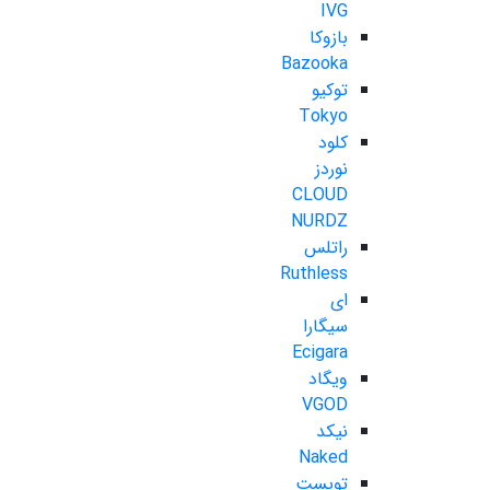
IVG
بازوکا
Bazooka
توکیو
Tokyo
کلود
نوردز
CLOUD
NURDZ
راتلس
Ruthless
ای
سیگارا
Ecigara
ویگاد
VGOD
نیکد
Naked
تویست