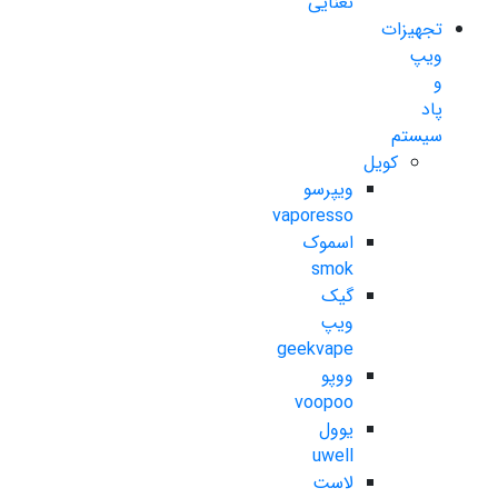
نعنایی
تجهیزات
ویپ
و
پاد
سیستم
کویل
ویپرسو
vaporesso
اسموک
smok
گیک
ویپ
geekvape
ووپو
voopoo
یوول
uwell
لاست