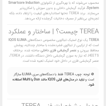
محسوب می‌شوند که با بهره‌گیری از تکنولوژی
Smartcore Induction
System
، فرآیند گرمایش داخلی و بدون سوزش را امکان‌پذیر
می‌سازند. برند TEREA نه‌تنها استانداردهای کیفیت را ارتقاء داده، بلکه
تجربه‌ای بی‌نظیر از مصرف دخانیات گرم‌شده ارائه می‌دهد.
TEREA چیست؟ | ساختار و عملکرد
TEREA
یک نوع استیک تنباکویی مخصوص دستگاه‌های
IQOS ILUMA
است که از ترکیبی از تنباکوی فشرده‌شده با ساختار چندلایه، پوشش
محافظ بیرونی و
عنصر گرمایشی فلزی داخلی
ساخته شده. برخلاف
HEETS، که نیاز به سوزن گرمایشی داخل دستگاه داشتند، در TEREA،
عنصر گرمایشی فلزی در داخل خود استیک تعبیه شده است.
🚫 توجه: چوب TEREA فقط با دستگاه‌های سری ILUMA سازگار
است و
نباید در مدل‌های قبلی IQOS مانند Duo یا Multi استفاده
شود.