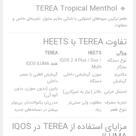
🔹 TEREA Tropical Menthol
طعم ترکیبی میوه‌های استوایی با خنکی ملایم منتول. تجربه‌ای خاص و
متفاوت.
تفاوت TEREA با HEETS
ویژگی
HEETS
TEREA
نوع دستگاه
IQOS 2.4 Plus / Duo /
فقط IQOS ILUMA
سازگار
Multi
مکانیزم
سوزن گرمایشی داخلی
گرمایش القایی با عنصر
گرمایش
دستگاه
داخلی
پایین (بدون سوزن، بدون
احتمال خرابی
بالاتر (نیاز به تمیزکاری)
آلودگی)
تجربه مصرف
مطلوب ولی سنتی‌تر
مدرن‌تر، یکنواخت‌تر، بی‌بوتر
تنوع طعم
زیاد
بیشتر در نسخه‌های جدید
مزایای استفاده از TEREA در IQOS