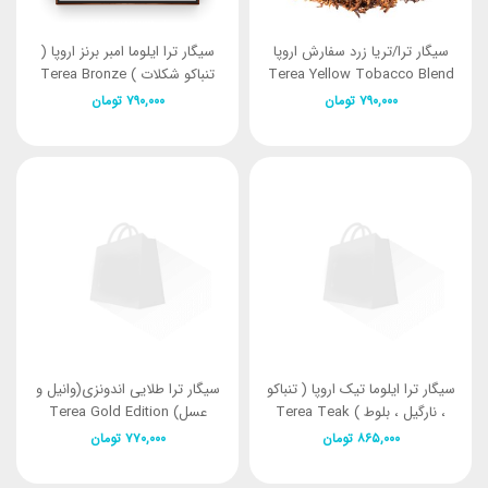
سیگار ترا/تریا زرد سفارش اروپا
سیگار ترا ایلوما امبر برنز اروپا (
Terea Yellow Tobacco Blend
تنباکو شکلات ) Terea Bronze
Europe
And Mild spicy
۷۹۰,۰۰۰
تومان
۷۹۰,۰۰۰
تومان
سیگار ترا ایلوما تیک اروپا ( تنباکو
سیگار ترا طلایی اندونزی(وانیل و
، نارگیل ، بلوط ) Terea Teak
عسل) Terea Gold Edition
Europe
۸۶۵,۰۰۰
تومان
۷۷۰,۰۰۰
تومان