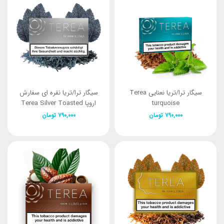
سیگار ترا/تریا نعنایی Terea
سیگار ترا/تریا نقره ای سفارش
turquoise
اروپا Terea Silver Toasted
Tobacco & Spicy Herbs
۷۹۰,۰۰۰
تومان
۷۹۰,۰۰۰
تومان