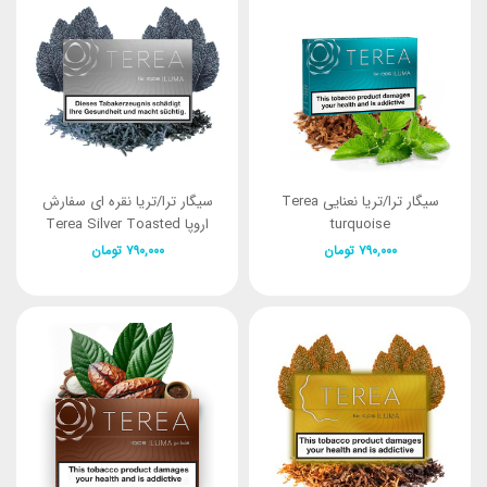
سیگار ترا/تریا نعنایی Terea
سیگار ترا/تریا نقره ای سفارش
turquoise
اروپا Terea Silver Toasted
Tobacco & Spicy Herbs
۷۹۰,۰۰۰
تومان
۷۹۰,۰۰۰
تومان