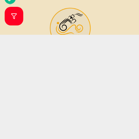
فروشگاه ویپ و جویس ویپرگان
ویپ شاپ ویپرگان فروشگاه اینترنتی تخصصی انواع ویپ، پاد سیستم (دستگاه
مناسب جایگزین سیگار) و طعم (جویس) بوده که زیر نظر فروشگاه مهرگان تاپ
شاپ فعالیت می نماید. فروشگاه مهرگان تاپ شاپ در سال 1379 فعالیت خود را آغاز
نمود. این فروشگاه در دو دهه فعالیت خود تمامی تلاش خود را برای جلب رضایت
مشتریان و ارائه کالا و خدمات باکیفیت به کار بسته است؛ از این رو تمامی دستگاه
های ویپ و مایع های جویس دارای اصالت بوده و کیفیت آنان نزد ما به شما
تضمین میگردد.
ساعات پاسخگویی آنلاین از شنبه تا پنجشنبه از ساعت 9 الی 20 می باشد .
فروش فقط به صورت آنلاین