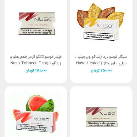
سیگار نوسو زرد (تنباکو ویرجینیا ،
فیلتر نوسو تانگو قرمز طعم هلو و
بارلی ، اورینتال) Nuso Heated
زردآلو Nuso Tobacco Tango
Red
Tobacco Yellow
۲۵۰,۰۰۰
تومان
۲۵۰,۰۰۰
تومان