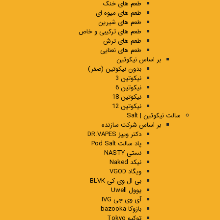
طعم های خنک
طعم های میوه ای
طعم های شیرین
طعم های ترکیبی و خاص
طعم های ترش
طعم های نعنایی
بر اساس نیکوتین
بدون نیکوتین (صفر)
نیکوتین 3
نیکوتین 6
نیکوتین 18
نیکوتین 12
سالت نیکوتین | Salt
بر اساس شرکت سازنده
دکتر ویپز DR.VAPES
پاد سالت Pod Salt
نستی NASTY
نیکد Naked
ویگاد VGOD
بی ال وی کی BLVK
یوول Uwell
آی وی جی IVG
بازوکا bazooka
توکیو Tokyo