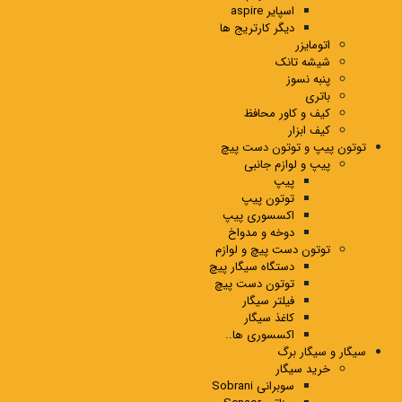
اسپایر aspire
دیگر کارتریج ها
اتومایزر
شیشه تانک
پنبه نسوز
باتری
کیف و کاور محافظ
کیف ابزار
توتون پیپ و توتون دست پیچ
پیپ و لوازم جانبی
پیپ
توتون پیپ
اکسسوری پیپ
دوخه و مدواخ
توتون دست پیچ و لوازم
دستگاه سیگار پیچ
توتون دست پیچ
فیلتر سیگار
کاغذ سیگار
اکسسوری ها..
سیگار و سیگار برگ
خرید سیگار
سوبرانی Sobrani