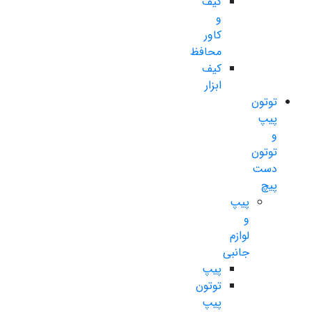
کیف
و
کاور
محافظ
کیف
ابزار
توتون
پیپ
و
توتون
دست
پیچ
پیپ
و
لوازم
جانبی
پیپ
توتون
پیپ