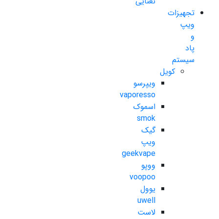
نعنایی
تجهیزات
ویپ
و
پاد
سیستم
کویل
ویپرسو
vaporesso
اسموک
smok
گیک
ویپ
geekvape
ووپو
voopoo
یوول
uwell
لاست