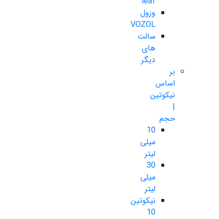
leaf
وزول
VOZOL
سالت
های
دیگر
بر
اساس
نیکوتین
|
حجم
10
میلی
لیتر
30
میلی
لیتر
نیکوتین
10