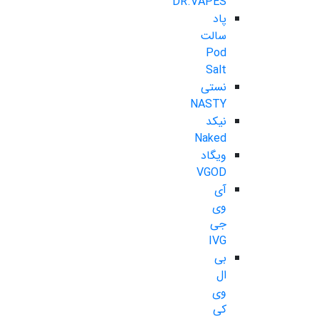
DR.VAPES
پاد
سالت
Pod
Salt
نستی
NASTY
نیکد
Naked
ویگاد
VGOD
آی
وی
جی
IVG
بی
ال
وی
کی