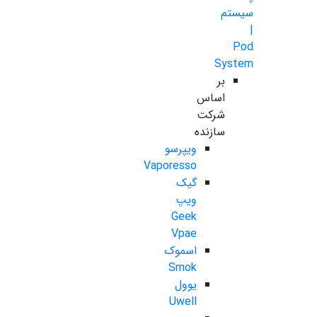
سیستم
|
Pod
System
بر
اساس
شرکت
سازنده
ویپرسو
Vaporesso
گیک
ویپ
Geek
Vpae
اسموک
Smok
یوول
Uwell