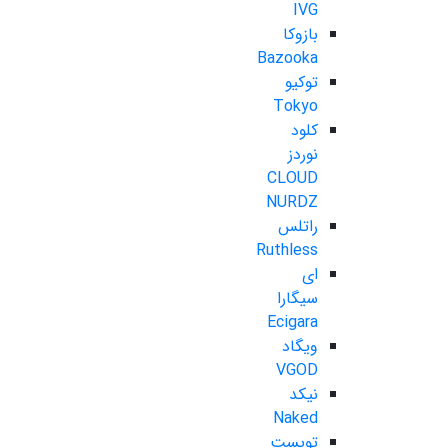
IVG
بازوکا
Bazooka
توکیو
Tokyo
کلود
نوردز
CLOUD
NURDZ
راتلس
Ruthless
ای
سیگارا
Ecigara
ویگاد
VGOD
نیکد
Naked
تویست