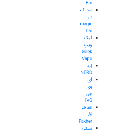
Bar
مجیک
بار
magic
bar
گیک
ویپ
Geek
Vape
نِرد
NERD
آی
وی
جی
IVG
الفاخر
Al
Fakher
نستی