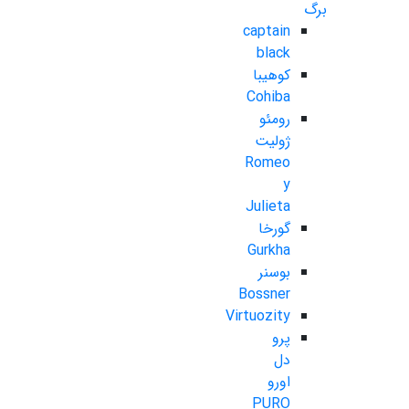
برگ
captain
black
کوهیبا
Cohiba
رومئو
ژولیت
Romeo
y
Julieta
گورخا
Gurkha
بوسنر
Bossner
Virtuozity
پرو
دل
اورو
PURO