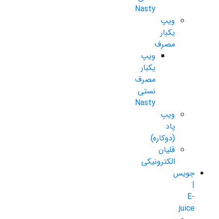
Nasty
ویپ
یکبار
مصرف
ویپ
یکبار
مصرف
نستی
Nasty
ویپ
پاد
(دوکاره)
قلیان
الکترونیکی
جویس
|
E-
juice