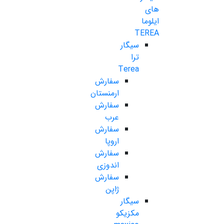
های
ایلوما
TEREA
سیگار
ترا
Terea
سفارش
ارمنستان
سفارش
عرب
سفارش
اروپا
سفارش
اندوزی
سفارش
ژاپن
سیگار
مکزیکو