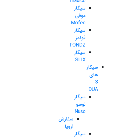
maxico
سیگار
موفی
Mofee
سیگار
فوندز
FONDZ
سیگار
SLIX
سیگار
های
3
DUA
سیگار
نوسو
Nuso
سفارش
اروپا
سیگار