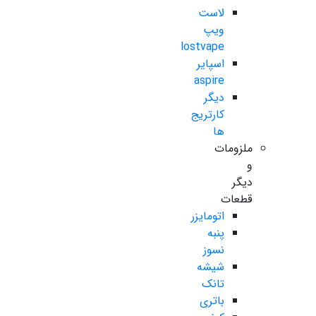
لاست
ویپ
lostvape
اسپایر
aspire
دیگر
کارتریج
ها
ملزومات
و
دیگر
قطعات
اتومایزر
پنبه
نسوز
شیشه
تانک
باتری