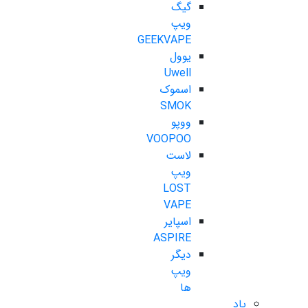
گیگ
ویپ
GEEKVAPE
یوول
Uwell
اسموک
SMOK
ووپو
VOOPOO
لاست
ویپ
LOST
VAPE
اسپایر
ASPIRE
دیگر
ویپ
ها
پاد