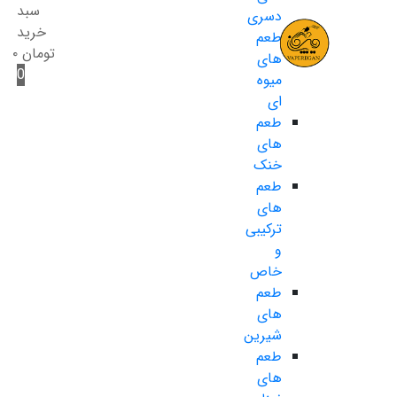
سبد
دسری
خرید
طعم
تومان
۰
های
0
میوه
ای
طعم
های
خنک
طعم
های
ترکیبی
و
خاص
طعم
های
شیرین
طعم
های