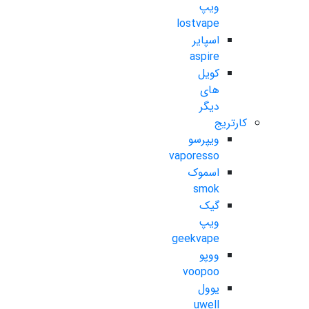
ویپ
lostvape
اسپایر
aspire
کویل
های
دیگر
کارتریج
ویپرسو
vaporesso
اسموک
smok
گیک
ویپ
geekvape
ووپو
voopoo
یوول
uwell