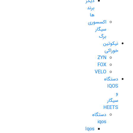
دیگر
برند
ها
اکسسوری
سیگار
برگ
نیکوتین
خوراکی
ZYN
FOX
VELO
دستگاه
IQOS
و
سیگار
HEETS
دستگاه
iqos
Iqos