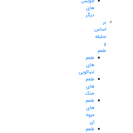
جویس
های
دیگر
بر
اساس
سلیقه
و
طعم
طعم
های
تنباکویی
طعم
های
خنک
طعم
های
میوه
ای
طعم