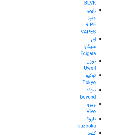
BLVK
رایپ
ویپز
RIPE
VAPES
ای
سیگارا
Ecigara
یوول
Uwell
توکیو
Tokyo
بیوند
beyond
ویوو
Vivo
بازوکا
bazooka
کلود