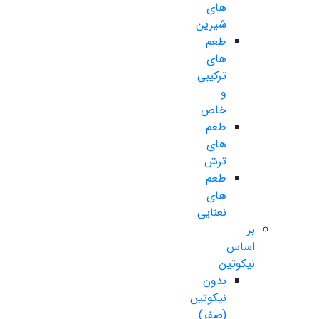
های
شیرین
طعم
های
ترکیبی
و
خاص
طعم
های
ترش
طعم
های
نعنایی
بر
اساس
نیکوتین
بدون
نیکوتین
(صفر)