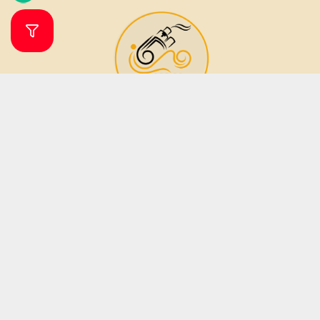
فروشگاه ویپ و جویس ویپرگان
ویپ شاپ ویپرگان فروشگاه اینترنتی تخصصی انواع ویپ، پاد سیستم (دستگاه
مناسب جایگزین سیگار) و طعم (جویس) بوده که زیر نظر فروشگاه مهرگان تاپ
شاپ فعالیت می نماید. فروشگاه مهرگان تاپ شاپ در سال 1379 فعالیت خود را آغاز
نمود. این فروشگاه در دو دهه فعالیت خود تمامی تلاش خود را برای جلب رضایت
مشتریان و ارائه کالا و خدمات باکیفیت به کار بسته است؛ از این رو تمامی دستگاه
های ویپ و مایع های جویس دارای اصالت بوده و کیفیت آنان نزد ما به شما
تضمین میگردد.
ساعات پاسخگویی آنلاین از شنبه تا پنجشنبه از ساعت 9 الی 20 می باشد .
فروش فقط به صورت آنلاین