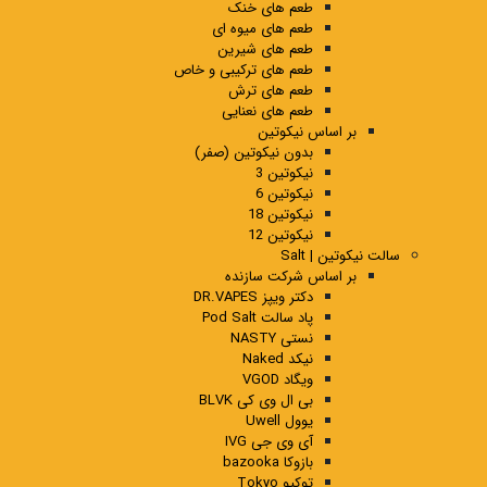
طعم های خنک
طعم های میوه ای
طعم های شیرین
طعم های ترکیبی و خاص
طعم های ترش
طعم های نعنایی
بر اساس نیکوتین
بدون نیکوتین (صفر)
نیکوتین 3
نیکوتین 6
نیکوتین 18
نیکوتین 12
سالت نیکوتین | Salt
بر اساس شرکت سازنده
دکتر ویپز DR.VAPES
پاد سالت Pod Salt
نستی NASTY
نیکد Naked
ویگاد VGOD
بی ال وی کی BLVK
یوول Uwell
آی وی جی IVG
بازوکا bazooka
توکیو Tokyo