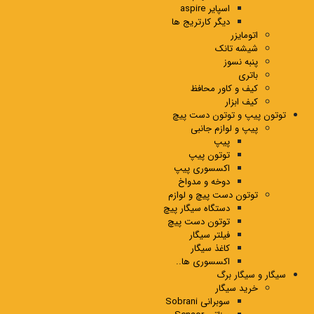
اسپایر aspire
دیگر کارتریج ها
اتومایزر
شیشه تانک
پنبه نسوز
باتری
کیف و کاور محافظ
کیف ابزار
توتون پیپ و توتون دست پیچ
پیپ و لوازم جانبی
پیپ
توتون پیپ
اکسسوری پیپ
دوخه و مدواخ
توتون دست پیچ و لوازم
دستگاه سیگار پیچ
توتون دست پیچ
فیلتر سیگار
کاغذ سیگار
اکسسوری ها..
سیگار و سیگار برگ
خرید سیگار
سوبرانی Sobrani