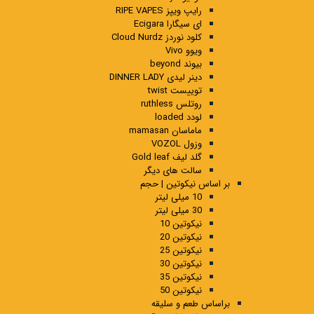
رایپ ویپز RIPE VAPES
ای سیگارا Ecigara
کلود نوردز Cloud Nurdz
ویوو Vivo
بیوند beyond
دینر لیدی DINNER LADY
توییست twist
روتلس ruthless
لودد loaded
ماماسان mamasan
وزول VOZOL
گلد لیف Gold leaf
سالت های دیگر
بر اساس نیکوتین | حجم
10 میلی لیتر
30 میلی لیتر
نیکوتین 10
نیکوتین 20
نیکوتین 25
نیکوتین 30
نیکوتین 35
نیکوتین 50
براساس طعم و سلیقه