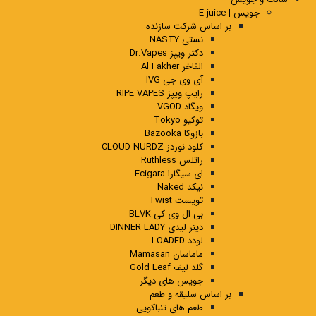
جویس | E-juice
بر اساس شرکت سازنده
نستی NASTY
دکتر ویپز Dr.Vapes
الفاخر Al Fakher
آی وی جی IVG
رایپ ویپز RIPE VAPES
ویگاد VGOD
توکیو Tokyo
بازوکا Bazooka
کلود نوردز CLOUD NURDZ
راتلس Ruthless
ای سیگارا Ecigara
نیکد Naked
تویست Twist
بی ال وی کی BLVK
دینر لیدی DINNER LADY
لودد LOADED
ماماسان Mamasan
گلد لیف Gold Leaf
جویس های دیگر
بر اساس سلیقه و طعم
طعم های تنباکویی