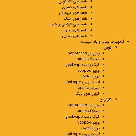
طعم های تنباکویی
طعم های دسری
طعم های میوه ای
طعم های خنک
طعم های ترکیبی و خاص
طعم های شیرین
طعم های نعنایی
تجهیزات ویپ و پاد سیستم
کویل
ویپرسو vaporesso
اسموک smok
گیک ویپ geekvape
ووپو voopoo
یوول uwell
لاست ویپ lostvape
اسپایر aspire
کویل های دیگر
کارتریج
ویپرسو vaporesso
اسموک smok
گیک ویپ geekvape
ووپو voopoo
یوول uwell
لاست ویپ lostvape