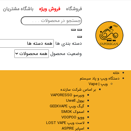
فروشگاه
فروش ویژه
باشگاه مشتریان
دسته بندی ها
وضعیت محصول
خانه
دستگاه ویپ و پاد سیستم
ویپ | Vape
بر اساس شرکت سازنده
ویپرسو VAPORESSO
یوول Uwell
گیگ ویپ GEEKVAPE
اسموک SMOK
ووپو VOOPOO
لاست ویپ LOST VAPE
اسپایر ASPIRE