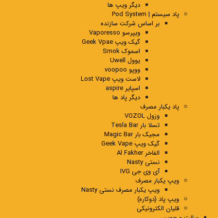
دیگر ویپ ها
پاد سیستم | Pod System
بر اساس شرکت سازنده
ویپرسو Vaporesso
گیک ویپ Geek Vpae
اسموک Smok
یوول Uwell
ووپو voopoo
لاست ویپ Lost Vape
اسپایر aspire
دیگر پاد ها
پاد یکبار مصرف
وزول VOZOL
تسلا بار Tesla Bar
مجیک بار Magic Bar
گیک ویپ Geek Vape
الفاخر Al Fakher
نستی Nasty
آی وی جی IVG
ویپ یکبار مصرف
ویپ یکبار مصرف نستی Nasty
ویپ پاد (دوکاره)
قلیان الکترونیکی
سالت و جویس