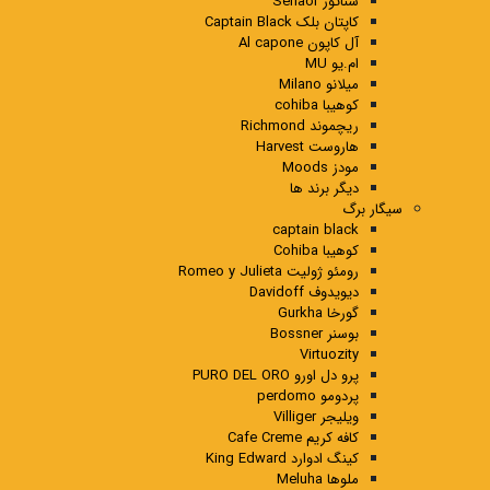
سناتور Senaor
کاپتان بلک Captain Black
آل کاپون Al capone
ام.یو MU
میلانو Milano
کوهیبا cohiba
ریچموند Richmond
هاروست Harvest
مودز Moods
دیگر برند ها
سیگار برگ
captain black
کوهیبا Cohiba
رومئو ژولیت Romeo y Julieta
دیویدوف Davidoff
گورخا Gurkha
بوسنر Bossner
Virtuozity
پرو دل اورو PURO DEL ORO
پردومو perdomo
ویلیجر Villiger
کافه کریم Cafe Creme
کینگ ادوارد King Edward
ملوها Meluha