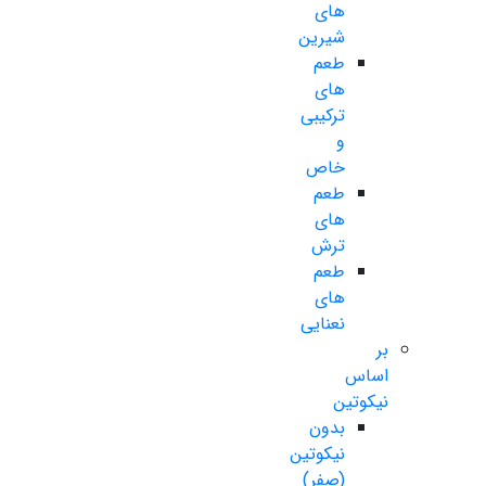
های
شیرین
طعم
های
ترکیبی
و
خاص
طعم
های
ترش
طعم
های
نعنایی
بر
اساس
نیکوتین
بدون
نیکوتین
(صفر)