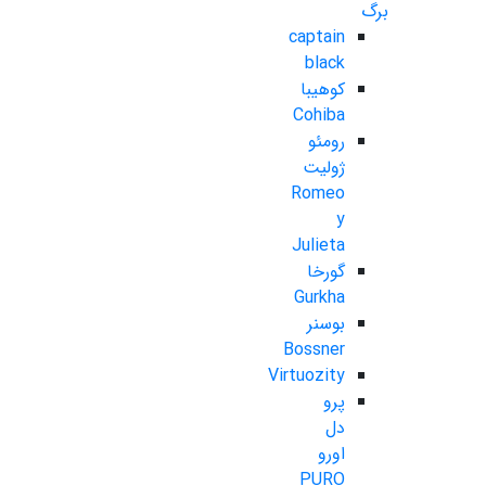
برگ
captain
black
کوهیبا
Cohiba
رومئو
ژولیت
Romeo
y
Julieta
گورخا
Gurkha
بوسنر
Bossner
Virtuozity
پرو
دل
اورو
PURO