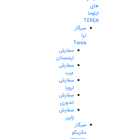
های
ایلوما
TEREA
سیگار
ترا
Terea
سفارش
ارمنستان
سفارش
عرب
سفارش
اروپا
سفارش
اندوزی
سفارش
ژاپن
سیگار
مکزیکو