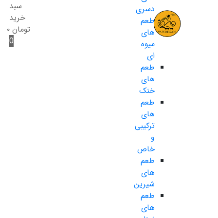
سبد
دسری
خرید
طعم
تومان
۰
های
0
میوه
ای
طعم
های
خنک
طعم
های
ترکیبی
و
خاص
طعم
های
شیرین
طعم
های