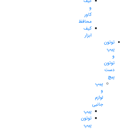
کیف
و
کاور
محافظ
کیف
ابزار
توتون
پیپ
و
توتون
دست
پیچ
پیپ
و
لوازم
جانبی
پیپ
توتون
پیپ