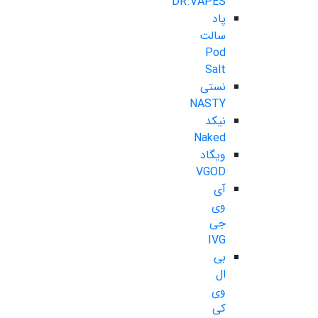
DR.VAPES
پاد
سالت
Pod
Salt
نستی
NASTY
نیکد
Naked
ویگاد
VGOD
آی
وی
جی
IVG
بی
ال
وی
کی