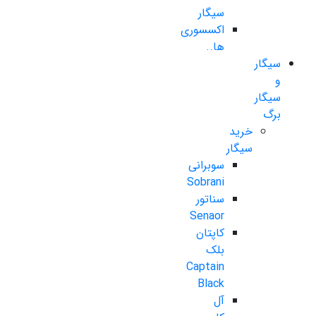
سیگار
اکسسوری
ها..
سیگار
و
سیگار
برگ
خرید
سیگار
سوبرانی
Sobrani
سناتور
Senaor
کاپتان
بلک
Captain
Black
آل