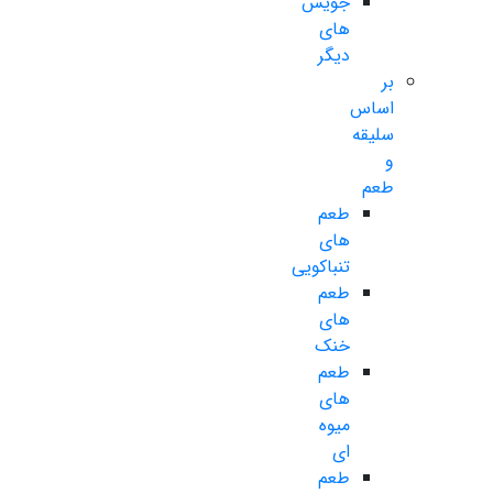
جویس
های
دیگر
بر
اساس
سلیقه
و
طعم
طعم
های
تنباکویی
طعم
های
خنک
طعم
های
میوه
ای
طعم