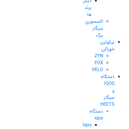
دیگر
برند
ها
اکسسوری
سیگار
برگ
نیکوتین
خوراکی
ZYN
FOX
VELO
دستگاه
IQOS
و
سیگار
HEETS
دستگاه
iqos
Iqos