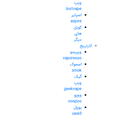
ویپ
lostvape
اسپایر
aspire
کویل
های
دیگر
کارتریج
ویپرسو
vaporesso
اسموک
smok
گیک
ویپ
geekvape
ووپو
voopoo
یوول
uwell