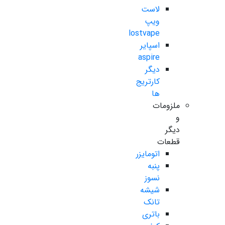
لاست
ویپ
lostvape
اسپایر
aspire
دیگر
کارتریج
ها
ملزومات
و
دیگر
قطعات
اتومایزر
پنبه
نسوز
شیشه
تانک
باتری