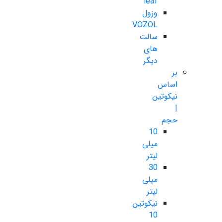
leaf
وزول
VOZOL
سالت
های
دیگر
بر
اساس
نیکوتین
|
حجم
10
میلی
لیتر
30
میلی
لیتر
نیکوتین
10