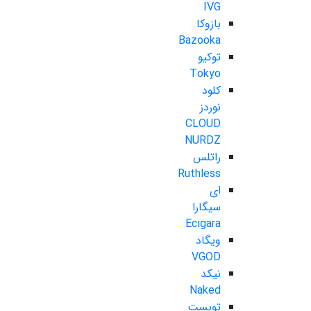
IVG
بازوکا
Bazooka
توکیو
Tokyo
کلود
نوردز
CLOUD
NURDZ
راتلس
Ruthless
ای
سیگارا
Ecigara
ویگاد
VGOD
نیکد
Naked
تویست