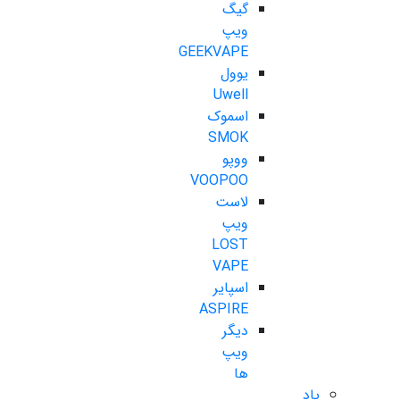
گیگ
ویپ
GEEKVAPE
یوول
Uwell
اسموک
SMOK
ووپو
VOOPOO
لاست
ویپ
LOST
VAPE
اسپایر
ASPIRE
دیگر
ویپ
ها
پاد