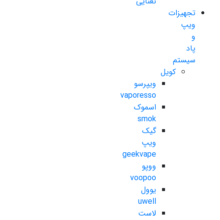
نعنایی
تجهیزات
ویپ
و
پاد
سیستم
کویل
ویپرسو
vaporesso
اسموک
smok
گیک
ویپ
geekvape
ووپو
voopoo
یوول
uwell
لاست