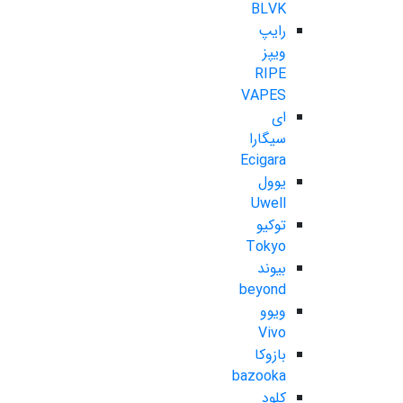
BLVK
رایپ
ویپز
RIPE
VAPES
ای
سیگارا
Ecigara
یوول
Uwell
توکیو
Tokyo
بیوند
beyond
ویوو
Vivo
بازوکا
bazooka
کلود