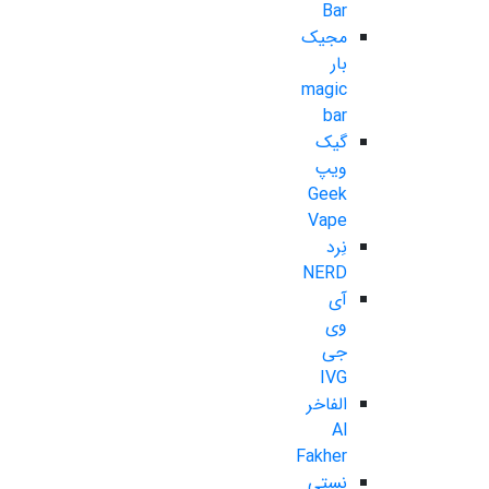
Bar
مجیک
بار
magic
bar
گیک
ویپ
Geek
Vape
نِرد
NERD
آی
وی
جی
IVG
الفاخر
Al
Fakher
نستی