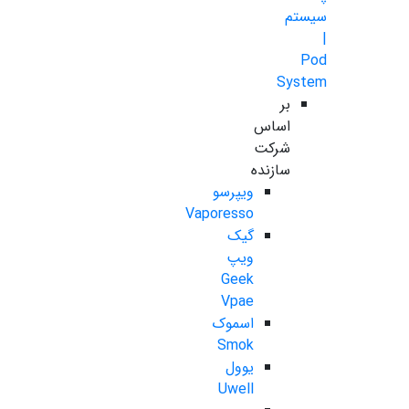
سیستم
|
Pod
System
بر
اساس
شرکت
سازنده
ویپرسو
Vaporesso
گیک
ویپ
Geek
Vpae
اسموک
Smok
یوول
Uwell