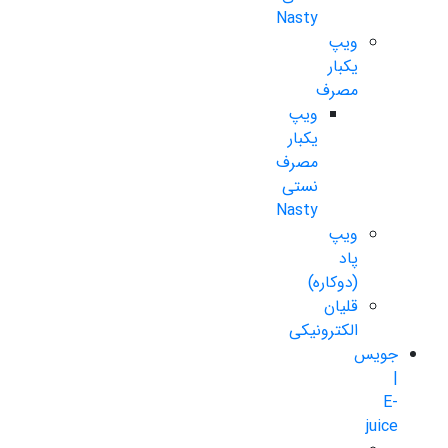
Nasty
ویپ
یکبار
مصرف
ویپ
یکبار
مصرف
نستی
Nasty
ویپ
پاد
(دوکاره)
قلیان
الکترونیکی
جویس
|
E-
juice