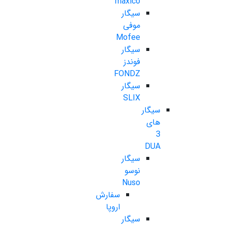
maxico
سیگار
موفی
Mofee
سیگار
فوندز
FONDZ
سیگار
SLIX
سیگار
های
3
DUA
سیگار
نوسو
Nuso
سفارش
اروپا
سیگار