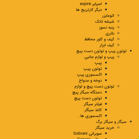
اسپایر aspire
دیگر کارتریج ها
اتومایزر
شیشه تانک
پنبه نسوز
باتری
کیف و کاور محافظ
کیف ابزار
توتون پیپ و توتون دست پیچ
پیپ و لوازم جانبی
پیپ
توتون پیپ
اکسسوری پیپ
دوخه و مدواخ
توتون دست پیچ و لوازم
دستگاه سیگار پیچ
توتون دست پیچ
فیلتر سیگار
کاغذ سیگار
اکسسوری ها..
سیگار و سیگار برگ
خرید سیگار
سوبرانی Sobrani