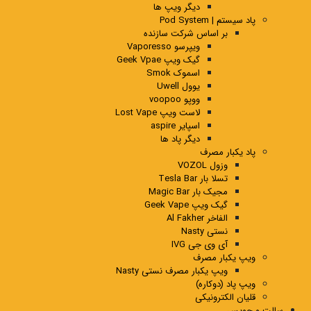
دیگر ویپ ها
پاد سیستم | Pod System
بر اساس شرکت سازنده
ویپرسو Vaporesso
گیک ویپ Geek Vpae
اسموک Smok
یوول Uwell
ووپو voopoo
لاست ویپ Lost Vape
اسپایر aspire
دیگر پاد ها
پاد یکبار مصرف
وزول VOZOL
تسلا بار Tesla Bar
مجیک بار Magic Bar
گیک ویپ Geek Vape
الفاخر Al Fakher
نستی Nasty
آی وی جی IVG
ویپ یکبار مصرف
ویپ یکبار مصرف نستی Nasty
ویپ پاد (دوکاره)
قلیان الکترونیکی
سالت و جویس