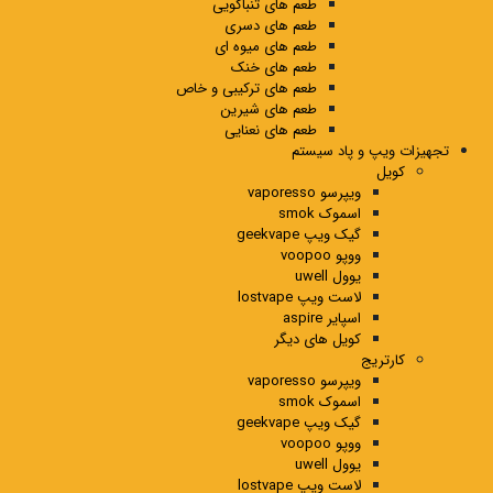
طعم های تنباکویی
طعم های دسری
طعم های میوه ای
طعم های خنک
طعم های ترکیبی و خاص
طعم های شیرین
طعم های نعنایی
تجهیزات ویپ و پاد سیستم
کویل
ویپرسو vaporesso
اسموک smok
گیک ویپ geekvape
ووپو voopoo
یوول uwell
لاست ویپ lostvape
اسپایر aspire
کویل های دیگر
کارتریج
ویپرسو vaporesso
اسموک smok
گیک ویپ geekvape
ووپو voopoo
یوول uwell
لاست ویپ lostvape