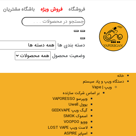
فروشگاه
فروش ویژه
باشگاه مشتریان
دسته بندی ها
وضعیت محصول
خانه
دستگاه ویپ و پاد سیستم
ویپ | Vape
بر اساس شرکت سازنده
ویپرسو VAPORESSO
یوول Uwell
گیگ ویپ GEEKVAPE
اسموک SMOK
ووپو VOOPOO
لاست ویپ LOST VAPE
اسپایر ASPIRE