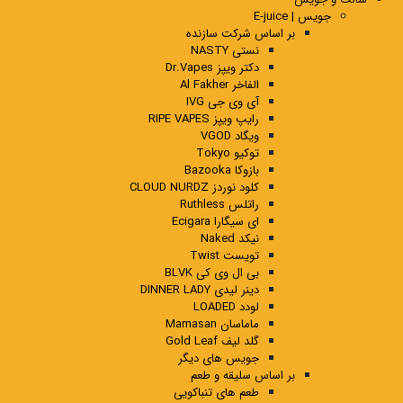
جویس | E-juice
بر اساس شرکت سازنده
نستی NASTY
دکتر ویپز Dr.Vapes
الفاخر Al Fakher
آی وی جی IVG
رایپ ویپز RIPE VAPES
ویگاد VGOD
توکیو Tokyo
بازوکا Bazooka
کلود نوردز CLOUD NURDZ
راتلس Ruthless
ای سیگارا Ecigara
نیکد Naked
تویست Twist
بی ال وی کی BLVK
دینر لیدی DINNER LADY
لودد LOADED
ماماسان Mamasan
گلد لیف Gold Leaf
جویس های دیگر
بر اساس سلیقه و طعم
طعم های تنباکویی