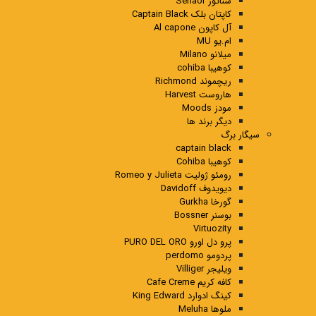
سناتور Senaor
کاپتان بلک Captain Black
آل کاپون Al capone
ام.یو MU
میلانو Milano
کوهیبا cohiba
ریچموند Richmond
هاروست Harvest
مودز Moods
دیگر برند ها
سیگار برگ
captain black
کوهیبا Cohiba
رومئو ژولیت Romeo y Julieta
دیویدوف Davidoff
گورخا Gurkha
بوسنر Bossner
Virtuozity
پرو دل اورو PURO DEL ORO
پردومو perdomo
ویلیجر Villiger
کافه کریم Cafe Creme
کینگ ادوارد King Edward
ملوها Meluha