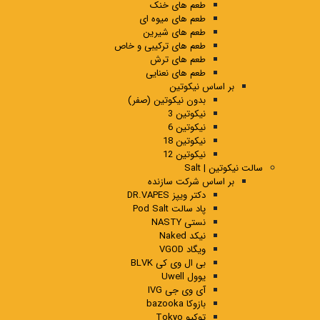
طعم های خنک
طعم های میوه ای
طعم های شیرین
طعم های ترکیبی و خاص
طعم های ترش
طعم های نعنایی
بر اساس نیکوتین
بدون نیکوتین (صفر)
نیکوتین 3
نیکوتین 6
نیکوتین 18
نیکوتین 12
سالت نیکوتین | Salt
بر اساس شرکت سازنده
دکتر ویپز DR.VAPES
پاد سالت Pod Salt
نستی NASTY
نیکد Naked
ویگاد VGOD
بی ال وی کی BLVK
یوول Uwell
آی وی جی IVG
بازوکا bazooka
توکیو Tokyo