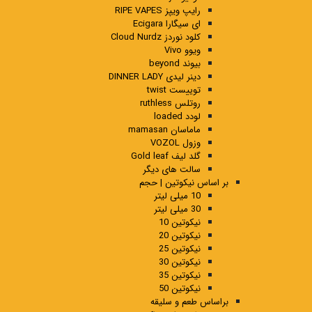
رایپ ویپز RIPE VAPES
ای سیگارا Ecigara
کلود نوردز Cloud Nurdz
ویوو Vivo
بیوند beyond
دینر لیدی DINNER LADY
توییست twist
روتلس ruthless
لودد loaded
ماماسان mamasan
وزول VOZOL
گلد لیف Gold leaf
سالت های دیگر
بر اساس نیکوتین | حجم
10 میلی لیتر
30 میلی لیتر
نیکوتین 10
نیکوتین 20
نیکوتین 25
نیکوتین 30
نیکوتین 35
نیکوتین 50
براساس طعم و سلیقه