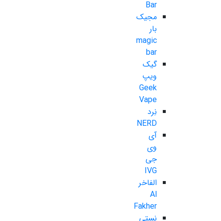
Bar
مجیک
بار
magic
bar
گیک
ویپ
Geek
Vape
نِرد
NERD
آی
وی
جی
IVG
الفاخر
Al
Fakher
نستی