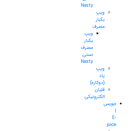
Nasty
ویپ
یکبار
مصرف
ویپ
یکبار
مصرف
نستی
Nasty
ویپ
پاد
(دوکاره)
قلیان
الکترونیکی
جویس
|
E-
juice