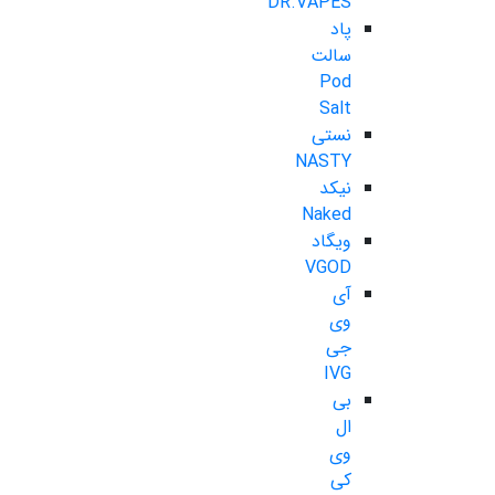
DR.VAPES
پاد
سالت
Pod
Salt
نستی
NASTY
نیکد
Naked
ویگاد
VGOD
آی
وی
جی
IVG
بی
ال
وی
کی