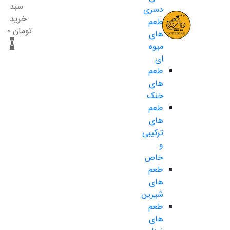
سبد
دسری
خرید
طعم
تومان
۰
های
0
میوه
ای
طعم
های
خنک
طعم
های
ترکیبی
و
خاص
طعم
های
شیرین
طعم
های