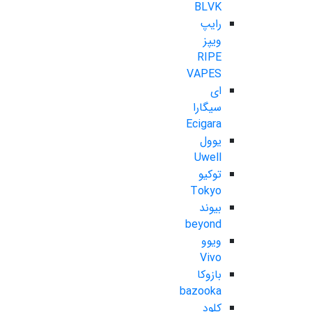
BLVK
رایپ
ویپز
RIPE
VAPES
ای
سیگارا
Ecigara
یوول
Uwell
توکیو
Tokyo
بیوند
beyond
ویوو
Vivo
بازوکا
bazooka
کلود