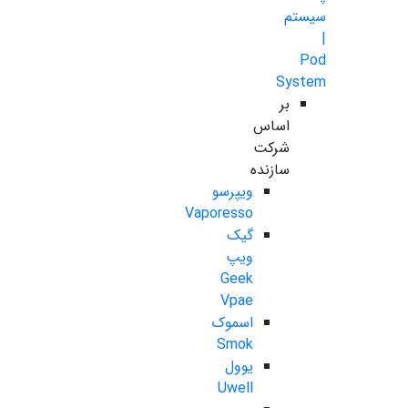
سیستم
|
Pod
System
بر
اساس
شرکت
سازنده
ویپرسو
Vaporesso
گیک
ویپ
Geek
Vpae
اسموک
Smok
یوول
Uwell