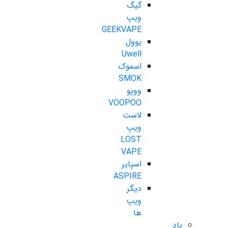
گیگ
ویپ
GEEKVAPE
یوول
Uwell
اسموک
SMOK
ووپو
VOOPOO
لاست
ویپ
LOST
VAPE
اسپایر
ASPIRE
دیگر
ویپ
ها
پاد