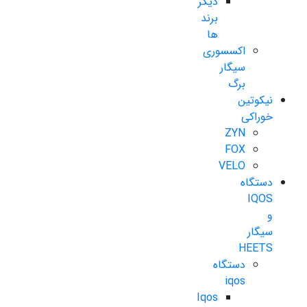
دیگر
برند
ها
اکسسوری
سیگار
برگ
نیکوتین
خوراکی
ZYN
FOX
VELO
دستگاه
IQOS
و
سیگار
HEETS
دستگاه
iqos
Iqos