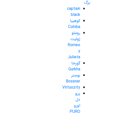
برگ
captain
black
کوهیبا
Cohiba
رومئو
ژولیت
Romeo
y
Julieta
گورخا
Gurkha
بوسنر
Bossner
Virtuozity
پرو
دل
اورو
PURO