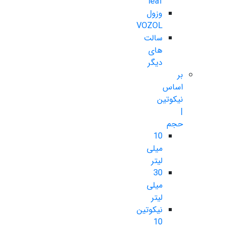
leaf
وزول
VOZOL
سالت
های
دیگر
بر
اساس
نیکوتین
|
حجم
10
میلی
لیتر
30
میلی
لیتر
نیکوتین
10