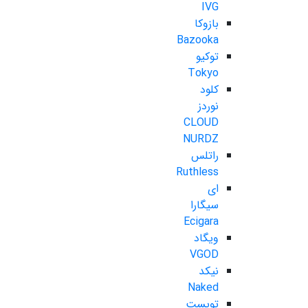
IVG
بازوکا
Bazooka
توکیو
Tokyo
کلود
نوردز
CLOUD
NURDZ
راتلس
Ruthless
ای
سیگارا
Ecigara
ویگاد
VGOD
نیکد
Naked
تویست