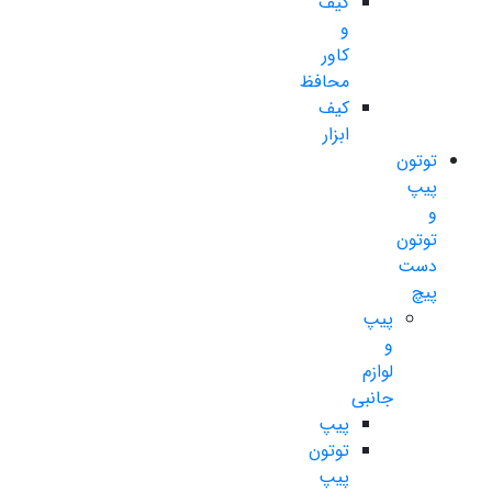
کیف
و
کاور
محافظ
کیف
ابزار
توتون
پیپ
و
توتون
دست
پیچ
پیپ
و
لوازم
جانبی
پیپ
توتون
پیپ