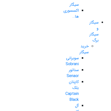
سیگار
اکسسوری
ها..
سیگار
و
سیگار
برگ
خرید
سیگار
سوبرانی
Sobrani
سناتور
Senaor
کاپتان
بلک
Captain
Black
آل