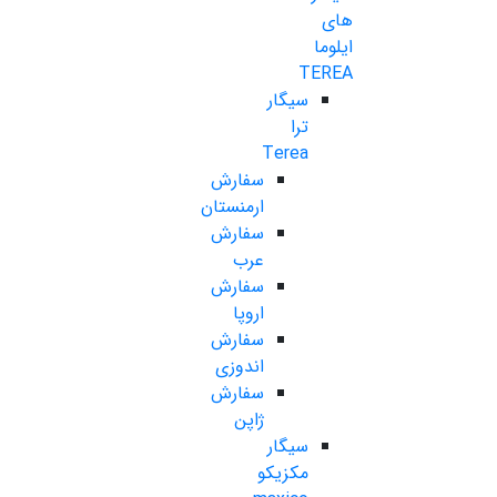
های
ایلوما
TEREA
سیگار
ترا
Terea
سفارش
ارمنستان
سفارش
عرب
سفارش
اروپا
سفارش
اندوزی
سفارش
ژاپن
سیگار
مکزیکو