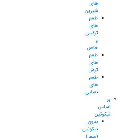
های
شیرین
طعم
های
ترکیبی
و
خاص
طعم
های
ترش
طعم
های
نعنایی
بر
اساس
نیکوتین
بدون
نیکوتین
(صفر)