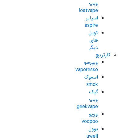
ویپ
lostvape
اسپایر
aspire
کویل
های
دیگر
کارتریج
ویپرسو
vaporesso
اسموک
smok
گیک
ویپ
geekvape
ووپو
voopoo
یوول
uwell