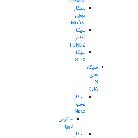
maxico
سیگار
موفی
Mofee
سیگار
فوندز
FONDZ
سیگار
SLIX
سیگار
های
3
DUA
سیگار
نوسو
Nuso
سفارش
اروپا
سیگار