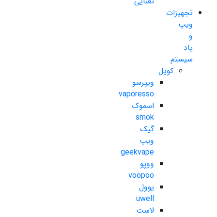
نعنایی
تجهیزات
ویپ
و
پاد
سیستم
کویل
ویپرسو
vaporesso
اسموک
smok
گیک
ویپ
geekvape
ووپو
voopoo
یوول
uwell
لاست