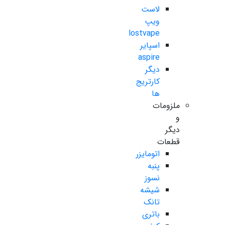
لاست
ویپ
lostvape
اسپایر
aspire
دیگر
کارتریج
ها
ملزومات
و
دیگر
قطعات
اتومایزر
پنبه
نسوز
شیشه
تانک
باتری