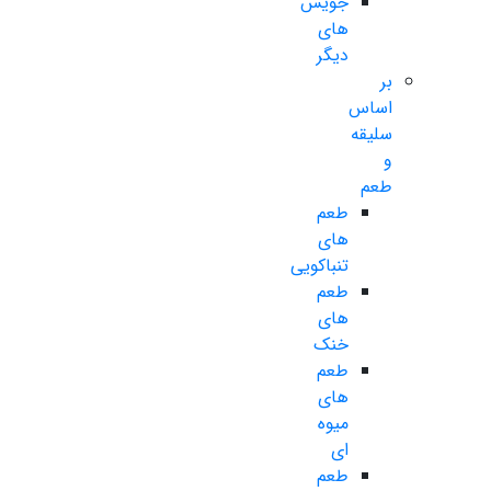
جویس
های
دیگر
بر
اساس
سلیقه
و
طعم
طعم
های
تنباکویی
طعم
های
خنک
طعم
های
میوه
ای
طعم