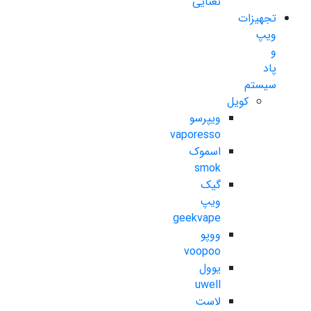
نعنایی
تجهیزات
ویپ
و
پاد
سیستم
کویل
ویپرسو
vaporesso
اسموک
smok
گیک
ویپ
geekvape
ووپو
voopoo
یوول
uwell
لاست