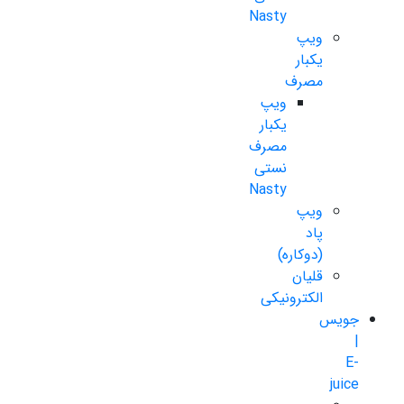
Nasty
ویپ
یکبار
مصرف
ویپ
یکبار
مصرف
نستی
Nasty
ویپ
پاد
(دوکاره)
قلیان
الکترونیکی
جویس
|
E-
juice