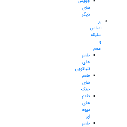
جویس
های
دیگر
بر
اساس
سلیقه
و
طعم
طعم
های
تنباکویی
طعم
های
خنک
طعم
های
میوه
ای
طعم