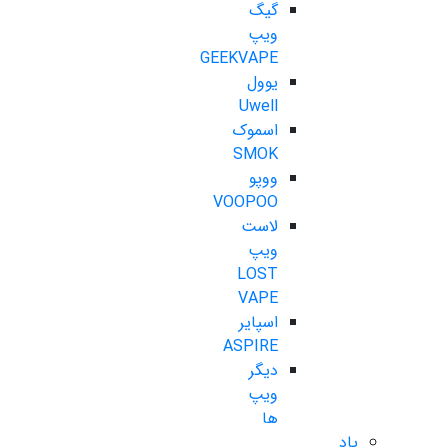
گیگ
ویپ
GEEKVAPE
یوول
Uwell
اسموک
SMOK
ووپو
VOOPOO
لاست
ویپ
LOST
VAPE
اسپایر
ASPIRE
دیگر
ویپ
ها
پاد