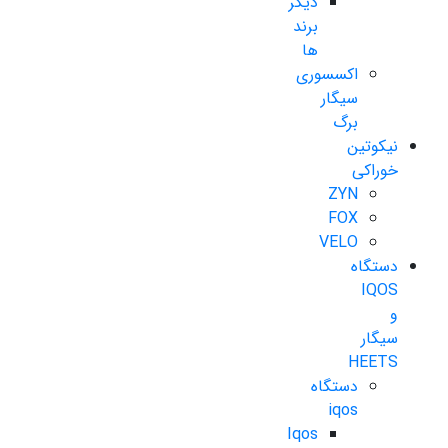
دیگر
برند
ها
اکسسوری
سیگار
برگ
نیکوتین
خوراکی
ZYN
FOX
VELO
دستگاه
IQOS
و
سیگار
HEETS
دستگاه
iqos
Iqos