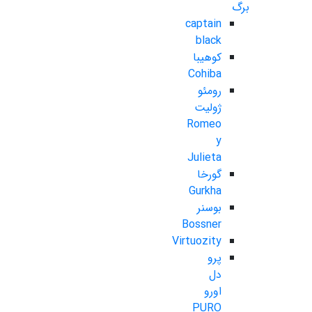
برگ
captain
black
کوهیبا
Cohiba
رومئو
ژولیت
Romeo
y
Julieta
گورخا
Gurkha
بوسنر
Bossner
Virtuozity
پرو
دل
اورو
PURO