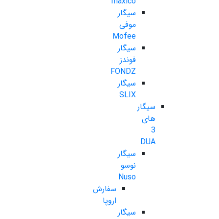
maxico
سیگار
موفی
Mofee
سیگار
فوندز
FONDZ
سیگار
SLIX
سیگار
های
3
DUA
سیگار
نوسو
Nuso
سفارش
اروپا
سیگار