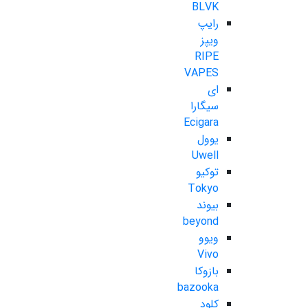
BLVK
رایپ
ویپز
RIPE
VAPES
ای
سیگارا
Ecigara
یوول
Uwell
توکیو
Tokyo
بیوند
beyond
ویوو
Vivo
بازوکا
bazooka
کلود