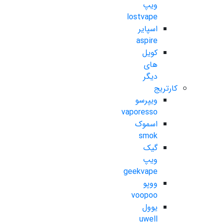
ویپ
lostvape
اسپایر
aspire
کویل
های
دیگر
کارتریج
ویپرسو
vaporesso
اسموک
smok
گیک
ویپ
geekvape
ووپو
voopoo
یوول
uwell