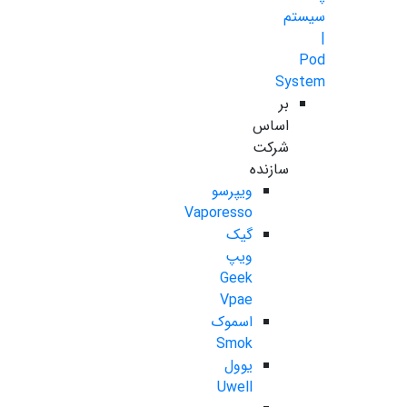
سیستم
|
Pod
System
بر
اساس
شرکت
سازنده
ویپرسو
Vaporesso
گیک
ویپ
Geek
Vpae
اسموک
Smok
یوول
Uwell