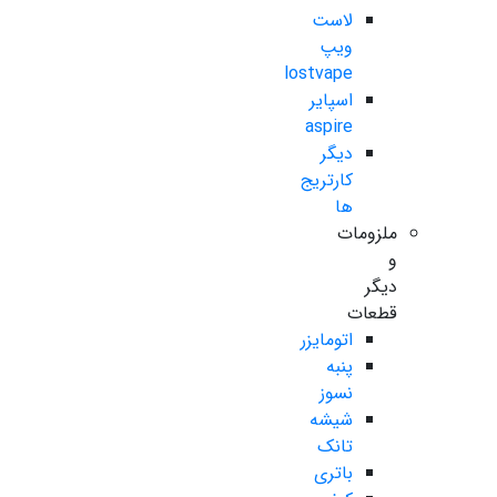
لاست
ویپ
lostvape
اسپایر
aspire
دیگر
کارتریج
ها
ملزومات
و
دیگر
قطعات
اتومایزر
پنبه
نسوز
شیشه
تانک
باتری