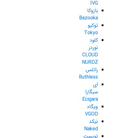
IVG
بازوکا
Bazooka
توکیو
Tokyo
کلود
نوردز
CLOUD
NURDZ
راتلس
Ruthless
ای
سیگارا
Ecigara
ویگاد
VGOD
نیکد
Naked
تویست