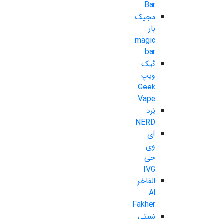
Bar
مجیک
بار
magic
bar
گیک
ویپ
Geek
Vape
نِرد
NERD
آی
وی
جی
IVG
الفاخر
Al
Fakher
نستی