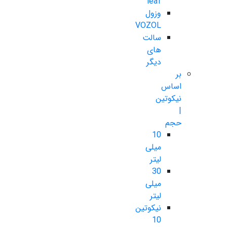
leaf
وزول
VOZOL
سالت
های
دیگر
بر
اساس
نیکوتین
|
حجم
10
میلی
لیتر
30
میلی
لیتر
نیکوتین
10