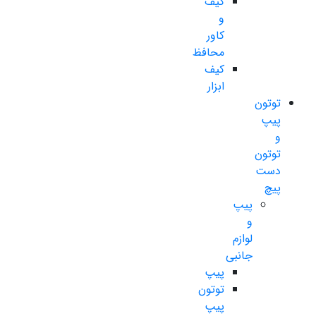
کیف
و
کاور
محافظ
کیف
ابزار
توتون
پیپ
و
توتون
دست
پیچ
پیپ
و
لوازم
جانبی
پیپ
توتون
پیپ