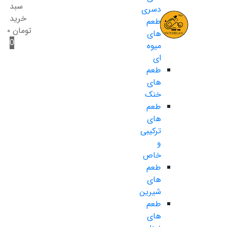
سبد
دسری
خرید
طعم
تومان
۰
های
0
میوه
ای
طعم
های
خنک
طعم
های
ترکیبی
و
خاص
طعم
های
شیرین
طعم
های