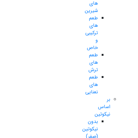
های
شیرین
طعم
های
ترکیبی
و
خاص
طعم
های
ترش
طعم
های
نعنایی
بر
اساس
نیکوتین
بدون
نیکوتین
(صفر)