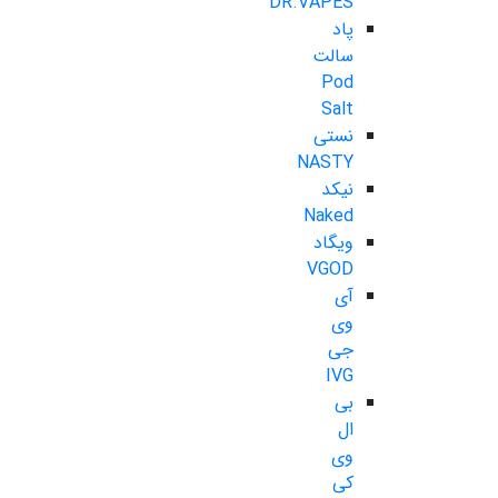
DR.VAPES
پاد
سالت
Pod
Salt
نستی
NASTY
نیکد
Naked
ویگاد
VGOD
آی
وی
جی
IVG
بی
ال
وی
کی