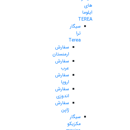
های
ایلوما
TEREA
سیگار
ترا
Terea
سفارش
ارمنستان
سفارش
عرب
سفارش
اروپا
سفارش
اندوزی
سفارش
ژاپن
سیگار
مکزیکو