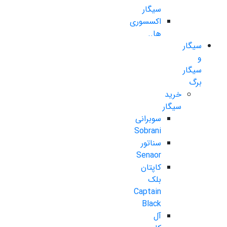
سیگار
اکسسوری
ها..
سیگار
و
سیگار
برگ
خرید
سیگار
سوبرانی
Sobrani
سناتور
Senaor
کاپتان
بلک
Captain
Black
آل