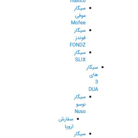
maxico
سیگار
موفی
Mofee
سیگار
فوندز
FONDZ
سیگار
SLIX
سیگار
های
3
DUA
سیگار
نوسو
Nuso
سفارش
اروپا
سیگار