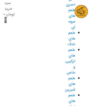
سبد
دسری
خرید
طعم
تومان
۰
های
0
میوه
ای
طعم
های
خنک
طعم
های
ترکیبی
و
خاص
طعم
های
شیرین
طعم
های