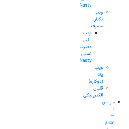
Nasty
ویپ
یکبار
مصرف
ویپ
یکبار
مصرف
نستی
Nasty
ویپ
پاد
(دوکاره)
قلیان
الکترونیکی
جویس
|
E-
juice