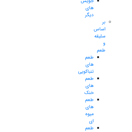
جویس
های
دیگر
بر
اساس
سلیقه
و
طعم
طعم
های
تنباکویی
طعم
های
خنک
طعم
های
میوه
ای
طعم