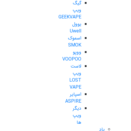
گیگ
ویپ
GEEKVAPE
یوول
Uwell
اسموک
SMOK
ووپو
VOOPOO
لاست
ویپ
LOST
VAPE
اسپایر
ASPIRE
دیگر
ویپ
ها
پاد