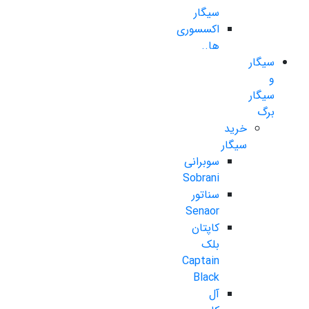
سیگار
اکسسوری
ها..
سیگار
و
سیگار
برگ
خرید
سیگار
سوبرانی
Sobrani
سناتور
Senaor
کاپتان
بلک
Captain
Black
آل