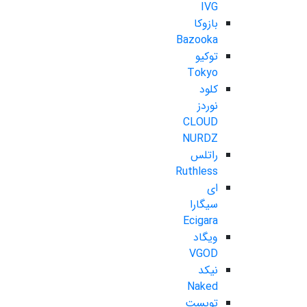
IVG
بازوکا
Bazooka
توکیو
Tokyo
کلود
نوردز
CLOUD
NURDZ
راتلس
Ruthless
ای
سیگارا
Ecigara
ویگاد
VGOD
نیکد
Naked
تویست