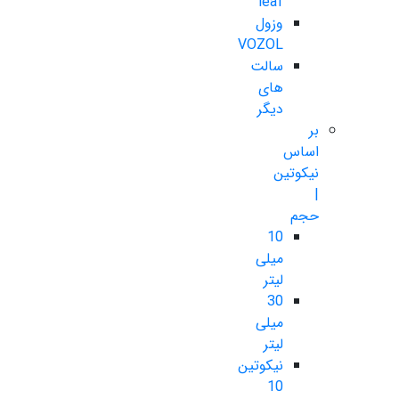
leaf
وزول
VOZOL
سالت
های
دیگر
بر
اساس
نیکوتین
|
حجم
10
میلی
لیتر
30
میلی
لیتر
نیکوتین
10