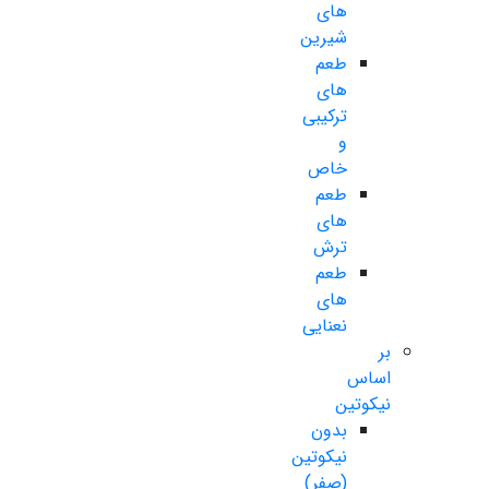
های
شیرین
طعم
های
ترکیبی
و
خاص
طعم
های
ترش
طعم
های
نعنایی
بر
اساس
نیکوتین
بدون
نیکوتین
(صفر)