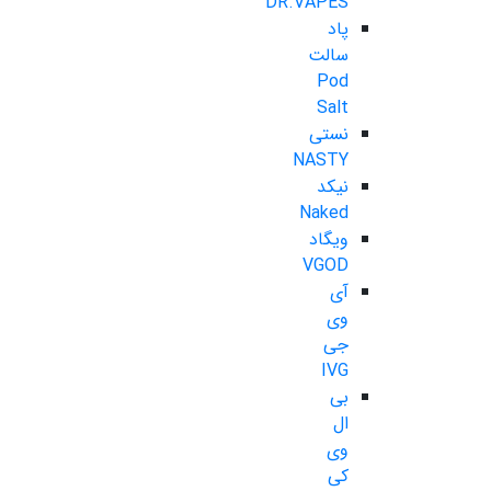
DR.VAPES
پاد
سالت
Pod
Salt
نستی
NASTY
نیکد
Naked
ویگاد
VGOD
آی
وی
جی
IVG
بی
ال
وی
کی