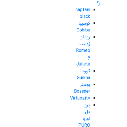
برگ
captain
black
کوهیبا
Cohiba
رومئو
ژولیت
Romeo
y
Julieta
گورخا
Gurkha
بوسنر
Bossner
Virtuozity
پرو
دل
اورو
PURO