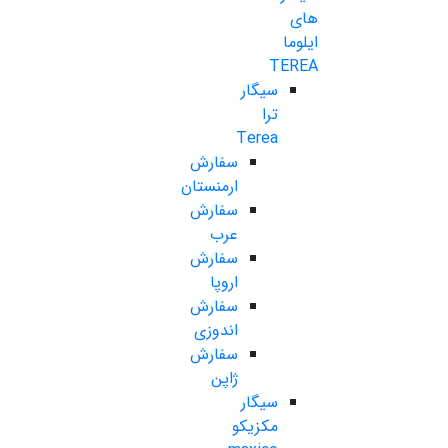
های
ایلوما
TEREA
سیگار
ترا
Terea
سفارش
ارمنستان
سفارش
عرب
سفارش
اروپا
سفارش
اندوزی
سفارش
ژاپن
سیگار
مکزیکو