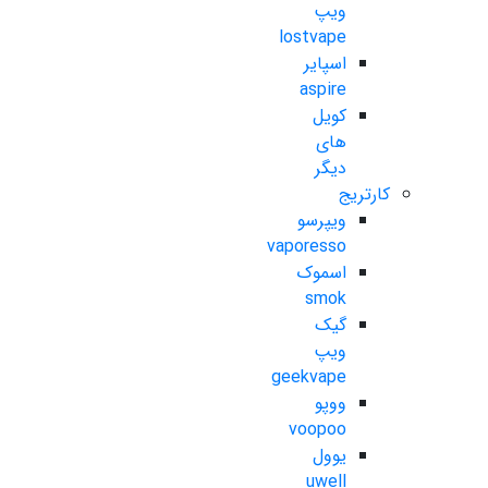
ویپ
lostvape
اسپایر
aspire
کویل
های
دیگر
کارتریج
ویپرسو
vaporesso
اسموک
smok
گیک
ویپ
geekvape
ووپو
voopoo
یوول
uwell