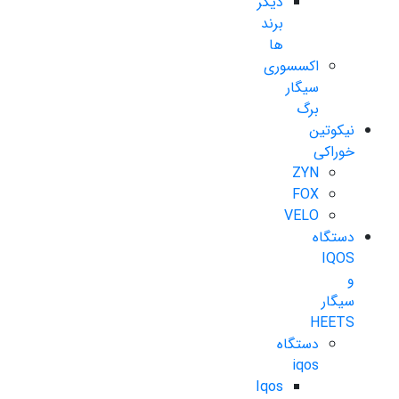
دیگر
برند
ها
اکسسوری
سیگار
برگ
نیکوتین
خوراکی
ZYN
FOX
VELO
دستگاه
IQOS
و
سیگار
HEETS
دستگاه
iqos
Iqos