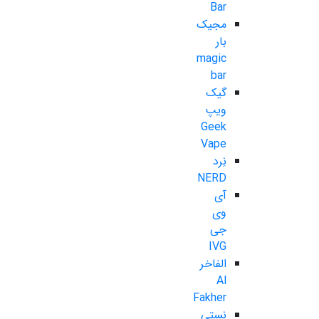
Bar
مجیک
بار
magic
bar
گیک
ویپ
Geek
Vape
نِرد
NERD
آی
وی
جی
IVG
الفاخر
Al
Fakher
نستی