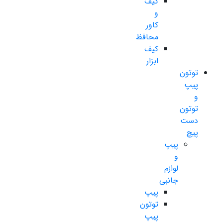
کیف
و
کاور
محافظ
کیف
ابزار
توتون
پیپ
و
توتون
دست
پیچ
پیپ
و
لوازم
جانبی
پیپ
توتون
پیپ