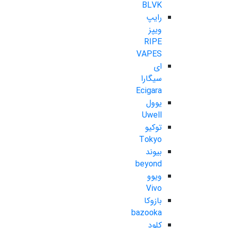
BLVK
رایپ
ویپز
RIPE
VAPES
ای
سیگارا
Ecigara
یوول
Uwell
توکیو
Tokyo
بیوند
beyond
ویوو
Vivo
بازوکا
bazooka
کلود