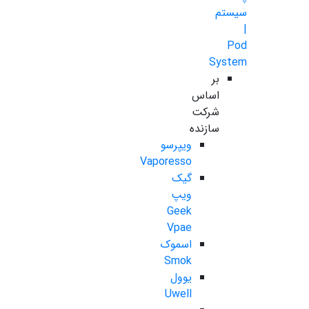
سیستم
|
Pod
System
بر
اساس
شرکت
سازنده
ویپرسو
Vaporesso
گیک
ویپ
Geek
Vpae
اسموک
Smok
یوول
Uwell