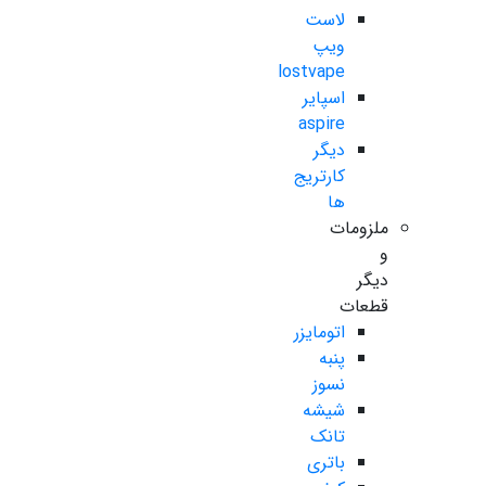
لاست
ویپ
lostvape
اسپایر
aspire
دیگر
کارتریج
ها
ملزومات
و
دیگر
قطعات
اتومایزر
پنبه
نسوز
شیشه
تانک
باتری