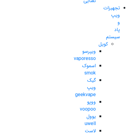
نعنایی
تجهیزات
ویپ
و
پاد
سیستم
کویل
ویپرسو
vaporesso
اسموک
smok
گیک
ویپ
geekvape
ووپو
voopoo
یوول
uwell
لاست