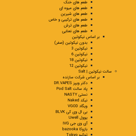
طعم های خنک
طعم های میوه ای
طعم های شیرین
طعم های ترکیبی و خاص
طعم های ترش
طعم های نعنایی
بر اساس نیکوتین
بدون نیکوتین (صفر)
نیکوتین 3
نیکوتین 6
نیکوتین 18
نیکوتین 12
سالت نیکوتین | Salt
بر اساس شرکت سازنده
دکتر ویپز DR.VAPES
پاد سالت Pod Salt
نستی NASTY
نیکد Naked
ویگاد VGOD
بی ال وی کی BLVK
یوول Uwell
آی وی جی IVG
بازوکا bazooka
توکیو Tokyo