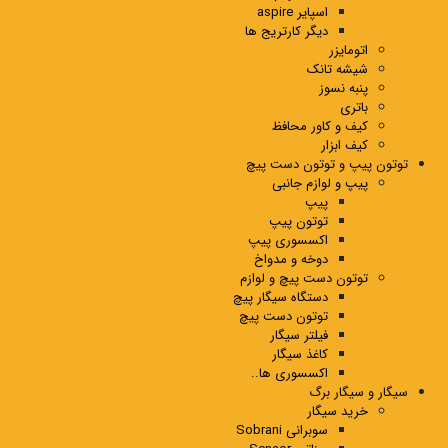
اسپایر aspire
دیگر کارتریج ها
اتومایزر
شیشه تانک
پنبه نسوز
باتری
کیف و کاور محافظ
کیف ابزار
توتون پیپ و توتون دست پیچ
پیپ و لوازم جانبی
پیپ
توتون پیپ
اکسسوری پیپ
دوخه و مدواخ
توتون دست پیچ و لوازم
دستگاه سیگار پیچ
توتون دست پیچ
فیلتر سیگار
کاغذ سیگار
اکسسوری ها..
سیگار و سیگار برگ
خرید سیگار
سوبرانی Sobrani