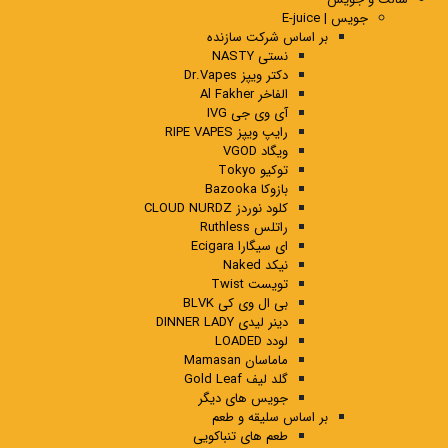
جویس | E-juice
بر اساس شرکت سازنده
نستی NASTY
دکتر ویپز Dr.Vapes
الفاخر Al Fakher
آی وی جی IVG
رایپ ویپز RIPE VAPES
ویگاد VGOD
توکیو Tokyo
بازوکا Bazooka
کلود نوردز CLOUD NURDZ
راتلس Ruthless
ای سیگارا Ecigara
نیکد Naked
تویست Twist
بی ال وی کی BLVK
دینر لیدی DINNER LADY
لودد LOADED
ماماسان Mamasan
گلد لیف Gold Leaf
جویس های دیگر
بر اساس سلیقه و طعم
طعم های تنباکویی