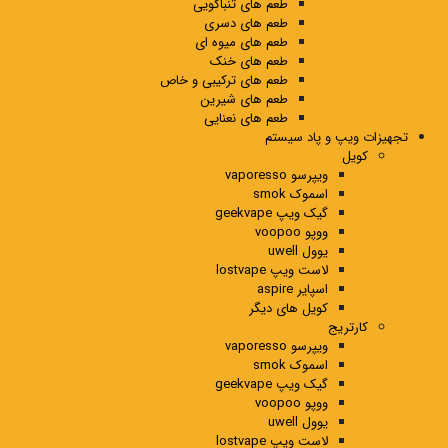
طعم های تنباکویی
طعم های دسری
طعم های میوه ای
طعم های خنک
طعم های ترکیبی و خاص
طعم های شیرین
طعم های نعنایی
تجهیزات ویپ و پاد سیستم
کویل
ویپرسو vaporesso
اسموک smok
گیک ویپ geekvape
ووپو voopoo
یوول uwell
لاست ویپ lostvape
اسپایر aspire
کویل های دیگر
کارتریج
ویپرسو vaporesso
اسموک smok
گیک ویپ geekvape
ووپو voopoo
یوول uwell
لاست ویپ lostvape