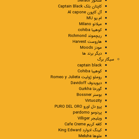
سناتور Senaor
کاپتان بلک Captain Black
آل کاپون Al capone
ام.یو MU
میلانو Milano
کوهیبا cohiba
ریچموند Richmond
هاروست Harvest
مودز Moods
دیگر برند ها
سیگار برگ
captain black
کوهیبا Cohiba
رومئو ژولیت Romeo y Julieta
دیویدوف Davidoff
گورخا Gurkha
بوسنر Bossner
Virtuozity
پرو دل اورو PURO DEL ORO
پردومو perdomo
ویلیجر Villiger
کافه کریم Cafe Creme
کینگ ادوارد King Edward
ملوها Meluha