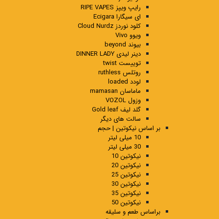
رایپ ویپز RIPE VAPES
ای سیگارا Ecigara
کلود نوردز Cloud Nurdz
ویوو Vivo
بیوند beyond
دینر لیدی DINNER LADY
توییست twist
روتلس ruthless
لودد loaded
ماماسان mamasan
وزول VOZOL
گلد لیف Gold leaf
سالت های دیگر
بر اساس نیکوتین | حجم
10 میلی لیتر
30 میلی لیتر
نیکوتین 10
نیکوتین 20
نیکوتین 25
نیکوتین 30
نیکوتین 35
نیکوتین 50
براساس طعم و سلیقه