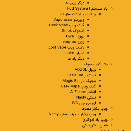
دیگر ویپ ها
پاد سیستم | Pod System
بر اساس شرکت سازنده
ویپرسو Vaporesso
گیک ویپ Geek Vpae
اسموک Smok
یوول Uwell
ووپو voopoo
لاست ویپ Lost Vape
اسپایر aspire
دیگر پاد ها
پاد یکبار مصرف
وزول VOZOL
تسلا بار Tesla Bar
مجیک بار Magic Bar
گیک ویپ Geek Vape
الفاخر Al Fakher
نستی Nasty
آی وی جی IVG
ویپ یکبار مصرف
ویپ یکبار مصرف نستی Nasty
ویپ پاد (دوکاره)
قلیان الکترونیکی
سالت و جویس