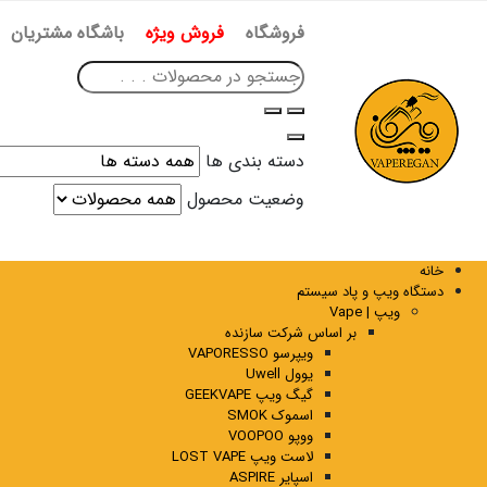
فروشگاه
فروش ویژه
باشگاه مشتریان
دسته بندی ها
وضعیت محصول
خانه
دستگاه ویپ و پاد سیستم
ویپ | Vape
بر اساس شرکت سازنده
ویپرسو VAPORESSO
یوول Uwell
گیگ ویپ GEEKVAPE
اسموک SMOK
ووپو VOOPOO
لاست ویپ LOST VAPE
اسپایر ASPIRE