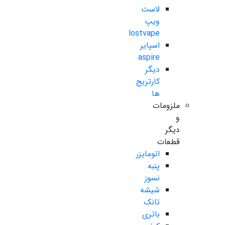
لاست
ویپ
lostvape
اسپایر
aspire
دیگر
کارتریج
ها
ملزومات
و
دیگر
قطعات
اتومایزر
پنبه
نسوز
شیشه
تانک
باتری