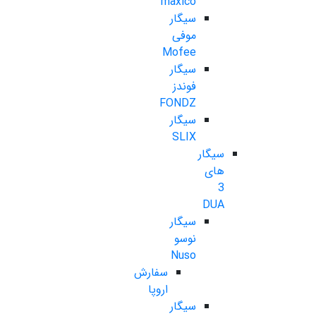
maxico
سیگار
موفی
Mofee
سیگار
فوندز
FONDZ
سیگار
SLIX
سیگار
های
3
DUA
سیگار
نوسو
Nuso
سفارش
اروپا
سیگار