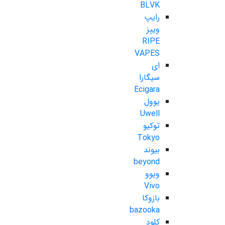
BLVK
رایپ
ویپز
RIPE
VAPES
ای
سیگارا
Ecigara
یوول
Uwell
توکیو
Tokyo
بیوند
beyond
ویوو
Vivo
بازوکا
bazooka
کلود