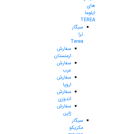
های
ایلوما
TEREA
سیگار
ترا
Terea
سفارش
ارمنستان
سفارش
عرب
سفارش
اروپا
سفارش
اندوزی
سفارش
ژاپن
سیگار
مکزیکو