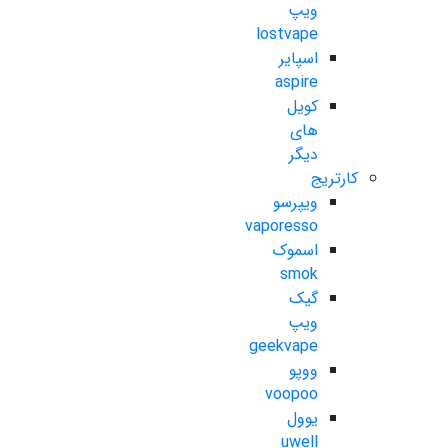
ویپ
lostvape
اسپایر
aspire
کویل
های
دیگر
کارتریج
ویپرسو
vaporesso
اسموک
smok
گیک
ویپ
geekvape
ووپو
voopoo
یوول
uwell