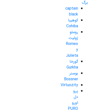
برگ
captain
black
کوهیبا
Cohiba
رومئو
ژولیت
Romeo
y
Julieta
گورخا
Gurkha
بوسنر
Bossner
Virtuozity
پرو
دل
اورو
PURO