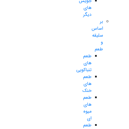
جویس
های
دیگر
بر
اساس
سلیقه
و
طعم
طعم
های
تنباکویی
طعم
های
خنک
طعم
های
میوه
ای
طعم