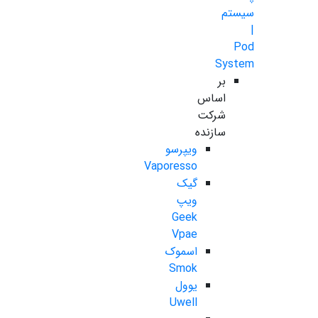
سیستم
|
Pod
System
بر
اساس
شرکت
سازنده
ویپرسو
Vaporesso
گیک
ویپ
Geek
Vpae
اسموک
Smok
یوول
Uwell