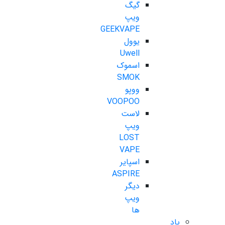
گیگ
ویپ
GEEKVAPE
یوول
Uwell
اسموک
SMOK
ووپو
VOOPOO
لاست
ویپ
LOST
VAPE
اسپایر
ASPIRE
دیگر
ویپ
ها
پاد