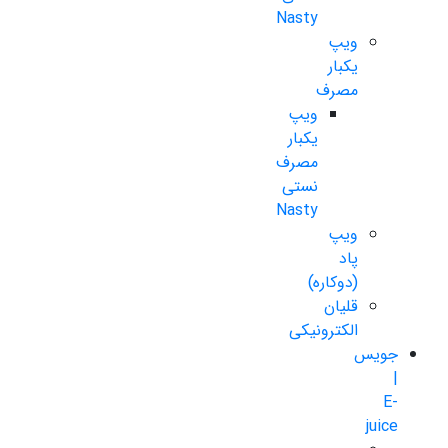
Nasty
ویپ
یکبار
مصرف
ویپ
یکبار
مصرف
نستی
Nasty
ویپ
پاد
(دوکاره)
قلیان
الکترونیکی
جویس
|
E-
juice