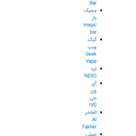
Bar
مجیک
بار
magic
bar
گیک
ویپ
Geek
Vape
نِرد
NERD
آی
وی
جی
IVG
الفاخر
Al
Fakher
نستی