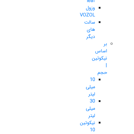
leaf
وزول
VOZOL
سالت
های
دیگر
بر
اساس
نیکوتین
|
حجم
10
میلی
لیتر
30
میلی
لیتر
نیکوتین
10