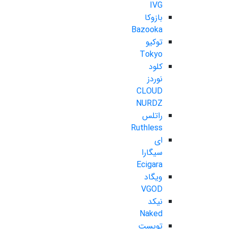
IVG
بازوکا
Bazooka
توکیو
Tokyo
کلود
نوردز
CLOUD
NURDZ
راتلس
Ruthless
ای
سیگارا
Ecigara
ویگاد
VGOD
نیکد
Naked
تویست