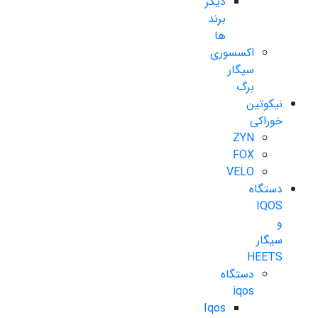
دیگر
برند
ها
اکسسوری
سیگار
برگ
نیکوتین
خوراکی
ZYN
FOX
VELO
دستگاه
IQOS
و
سیگار
HEETS
دستگاه
iqos
Iqos