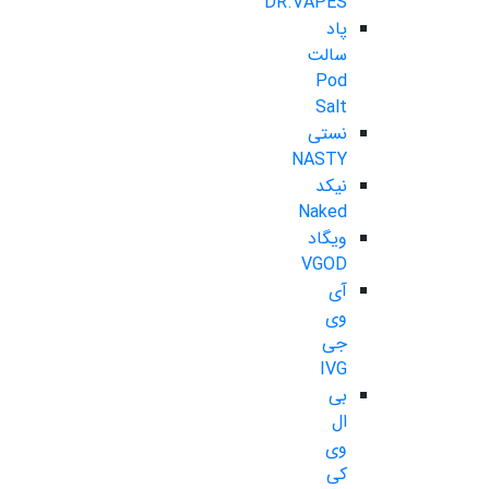
DR.VAPES
پاد
سالت
Pod
Salt
نستی
NASTY
نیکد
Naked
ویگاد
VGOD
آی
وی
جی
IVG
بی
ال
وی
کی