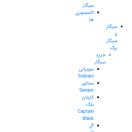
سیگار
اکسسوری
ها..
سیگار
و
سیگار
برگ
خرید
سیگار
سوبرانی
Sobrani
سناتور
Senaor
کاپتان
بلک
Captain
Black
آل