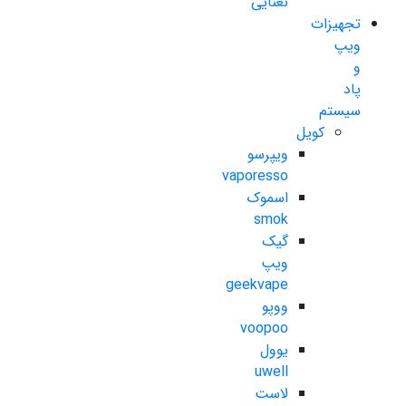
نعنایی
تجهیزات
ویپ
و
پاد
سیستم
کویل
ویپرسو
vaporesso
اسموک
smok
گیک
ویپ
geekvape
ووپو
voopoo
یوول
uwell
لاست