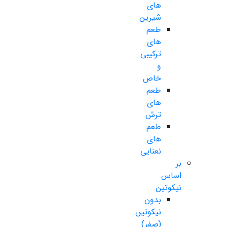
های
شیرین
طعم
های
ترکیبی
و
خاص
طعم
های
ترش
طعم
های
نعنایی
بر
اساس
نیکوتین
بدون
نیکوتین
(صفر)