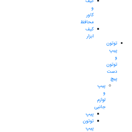
کیف
و
کاور
محافظ
کیف
ابزار
توتون
پیپ
و
توتون
دست
پیچ
پیپ
و
لوازم
جانبی
پیپ
توتون
پیپ