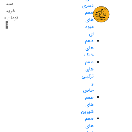
سبد
دسری
خرید
طعم
تومان
۰
های
0
میوه
ای
طعم
های
خنک
طعم
های
ترکیبی
و
خاص
طعم
های
شیرین
طعم
های