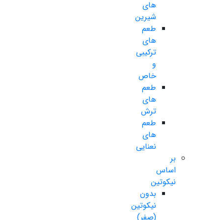
های
شیرین
طعم
های
ترکیبی
و
خاص
طعم
های
ترش
طعم
های
نعنایی
بر
اساس
نیکوتین
بدون
نیکوتین
(صفر)