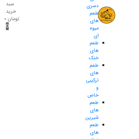
سبد
دسری
خرید
طعم
تومان
۰
های
0
میوه
ای
طعم
های
خنک
طعم
های
ترکیبی
و
خاص
طعم
های
شیرین
طعم
های