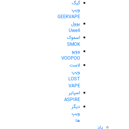
گیگ
ویپ
GEEKVAPE
یوول
Uwell
اسموک
SMOK
ووپو
VOOPOO
لاست
ویپ
LOST
VAPE
اسپایر
ASPIRE
دیگر
ویپ
ها
پاد