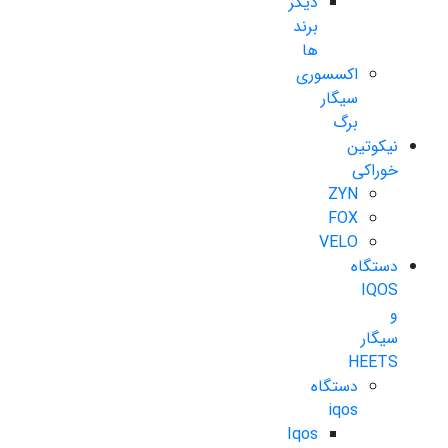
دیگر
برند
ها
اکسسوری
سیگار
برگ
نیکوتین
خوراکی
ZYN
FOX
VELO
دستگاه
IQOS
و
سیگار
HEETS
دستگاه
iqos
Iqos