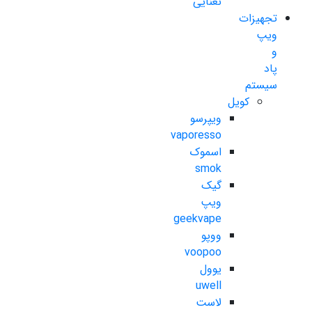
نعنایی
تجهیزات
ویپ
و
پاد
سیستم
کویل
ویپرسو
vaporesso
اسموک
smok
گیک
ویپ
geekvape
ووپو
voopoo
یوول
uwell
لاست