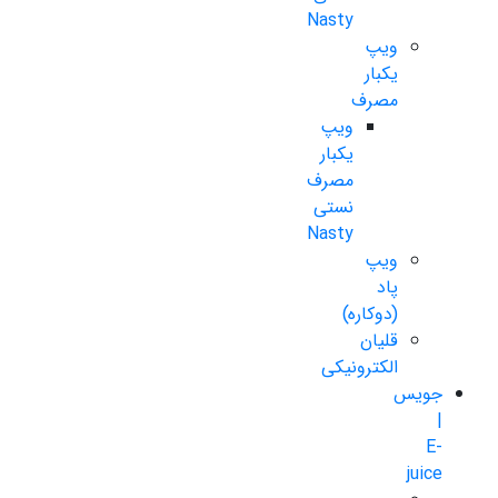
Nasty
ویپ
یکبار
مصرف
ویپ
یکبار
مصرف
نستی
Nasty
ویپ
پاد
(دوکاره)
قلیان
الکترونیکی
جویس
|
E-
juice