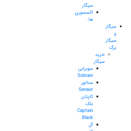
سیگار
اکسسوری
ها..
سیگار
و
سیگار
برگ
خرید
سیگار
سوبرانی
Sobrani
سناتور
Senaor
کاپتان
بلک
Captain
Black
آل