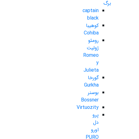
برگ
captain
black
کوهیبا
Cohiba
رومئو
ژولیت
Romeo
y
Julieta
گورخا
Gurkha
بوسنر
Bossner
Virtuozity
پرو
دل
اورو
PURO