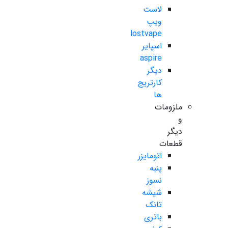
لاست
ویپ
lostvape
اسپایر
aspire
دیگر
کارتریج
ها
ملزومات
و
دیگر
قطعات
اتومایزر
پنبه
نسوز
شیشه
تانک
باتری