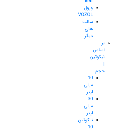
leaf
وزول
VOZOL
سالت
های
دیگر
بر
اساس
نیکوتین
|
حجم
10
میلی
لیتر
30
میلی
لیتر
نیکوتین
10