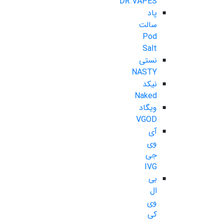
DR.VAPES
پاد
سالت
Pod
Salt
نستی
NASTY
نیکد
Naked
ویگاد
VGOD
آی
وی
جی
IVG
بی
ال
وی
کی