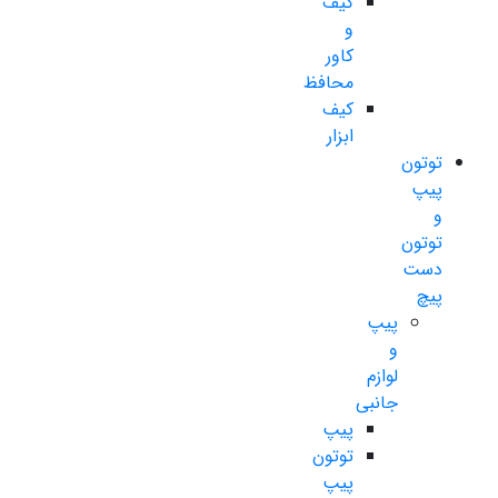
کیف
و
کاور
محافظ
کیف
ابزار
توتون
پیپ
و
توتون
دست
پیچ
پیپ
و
لوازم
جانبی
پیپ
توتون
پیپ