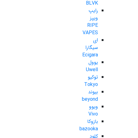
BLVK
رایپ
ویپز
RIPE
VAPES
ای
سیگارا
Ecigara
یوول
Uwell
توکیو
Tokyo
بیوند
beyond
ویوو
Vivo
بازوکا
bazooka
کلود