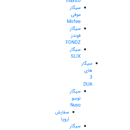
maxico
سیگار
موفی
Mofee
سیگار
فوندز
FONDZ
سیگار
SLIX
سیگار
های
3
DUA
سیگار
نوسو
Nuso
سفارش
اروپا
سیگار