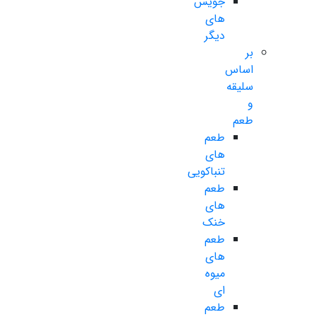
جویس
های
دیگر
بر
اساس
سلیقه
و
طعم
طعم
های
تنباکویی
طعم
های
خنک
طعم
های
میوه
ای
طعم