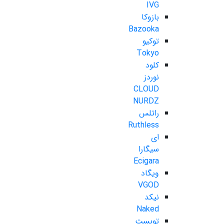
IVG
بازوکا
Bazooka
توکیو
Tokyo
کلود
نوردز
CLOUD
NURDZ
راتلس
Ruthless
ای
سیگارا
Ecigara
ویگاد
VGOD
نیکد
Naked
تویست