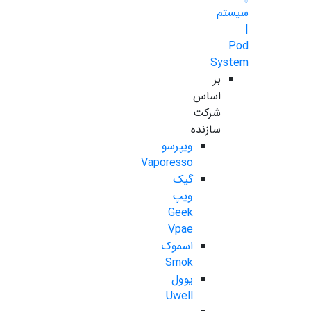
سیستم
|
Pod
System
بر
اساس
شرکت
سازنده
ویپرسو
Vaporesso
گیک
ویپ
Geek
Vpae
اسموک
Smok
یوول
Uwell