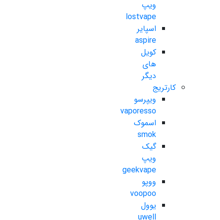
ویپ
lostvape
اسپایر
aspire
کویل
های
دیگر
کارتریج
ویپرسو
vaporesso
اسموک
smok
گیک
ویپ
geekvape
ووپو
voopoo
یوول
uwell