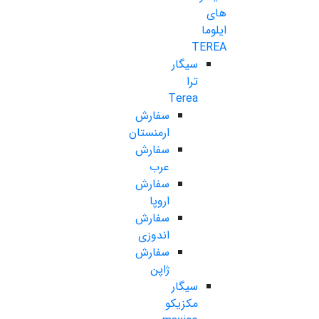
های
ایلوما
TEREA
سیگار
ترا
Terea
سفارش
ارمنستان
سفارش
عرب
سفارش
اروپا
سفارش
اندوزی
سفارش
ژاپن
سیگار
مکزیکو