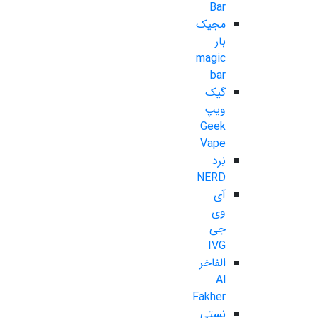
Bar
مجیک
بار
magic
bar
گیک
ویپ
Geek
Vape
نِرد
NERD
آی
وی
جی
IVG
الفاخر
Al
Fakher
نستی