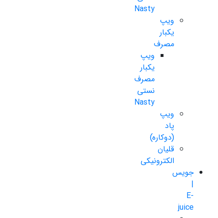
Nasty
ویپ
یکبار
مصرف
ویپ
یکبار
مصرف
نستی
Nasty
ویپ
پاد
(دوکاره)
قلیان
الکترونیکی
جویس
|
E-
juice