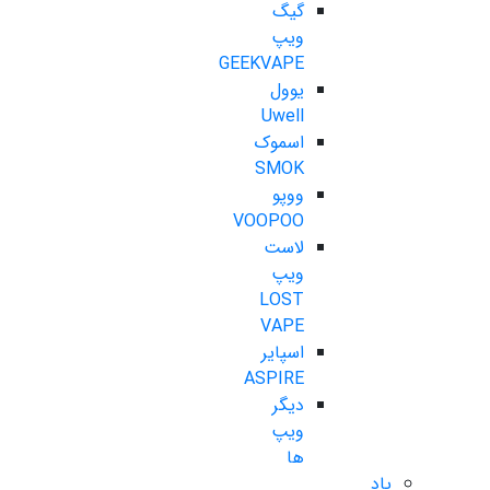
گیگ
ویپ
GEEKVAPE
یوول
Uwell
اسموک
SMOK
ووپو
VOOPOO
لاست
ویپ
LOST
VAPE
اسپایر
ASPIRE
دیگر
ویپ
ها
پاد