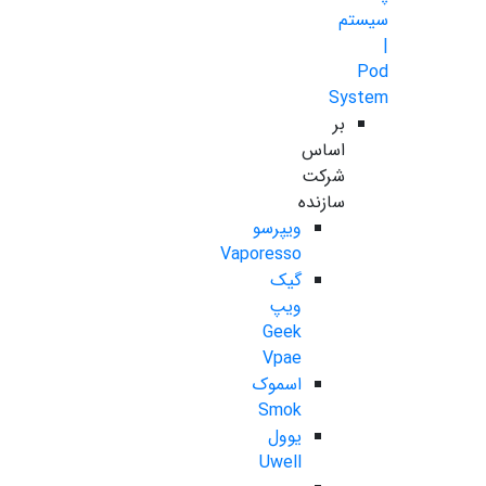
سیستم
|
Pod
System
بر
اساس
شرکت
سازنده
ویپرسو
Vaporesso
گیک
ویپ
Geek
Vpae
اسموک
Smok
یوول
Uwell