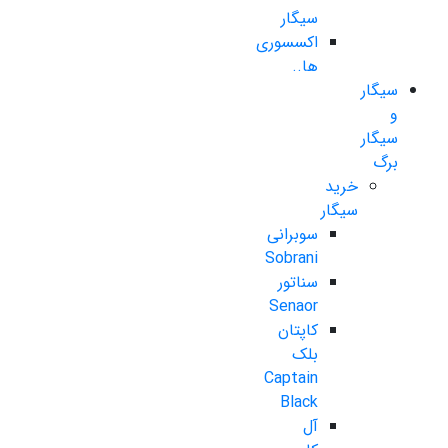
سیگار
اکسسوری
ها..
سیگار
و
سیگار
برگ
خرید
سیگار
سوبرانی
Sobrani
سناتور
Senaor
کاپتان
بلک
Captain
Black
آل