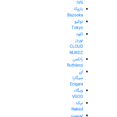
IVG
بازوکا
Bazooka
توکیو
Tokyo
کلود
نوردز
CLOUD
NURDZ
راتلس
Ruthless
ای
سیگارا
Ecigara
ویگاد
VGOD
نیکد
Naked
تویست