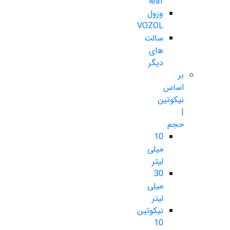
leaf
وزول
VOZOL
سالت
های
دیگر
بر
اساس
نیکوتین
|
حجم
10
میلی
لیتر
30
میلی
لیتر
نیکوتین
10