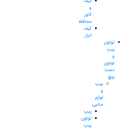
کیف
و
کاور
محافظ
کیف
ابزار
توتون
پیپ
و
توتون
دست
پیچ
پیپ
و
لوازم
جانبی
پیپ
توتون
پیپ