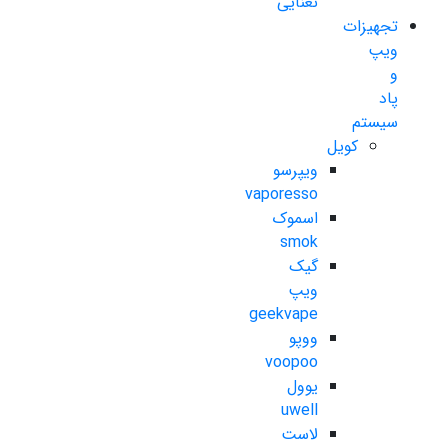
نعنایی
تجهیزات
ویپ
و
پاد
سیستم
کویل
ویپرسو
vaporesso
اسموک
smok
گیک
ویپ
geekvape
ووپو
voopoo
یوول
uwell
لاست