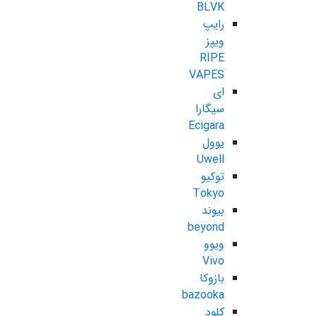
BLVK
رایپ
ویپز
RIPE
VAPES
ای
سیگارا
Ecigara
یوول
Uwell
توکیو
Tokyo
بیوند
beyond
ویوو
Vivo
بازوکا
bazooka
کلود