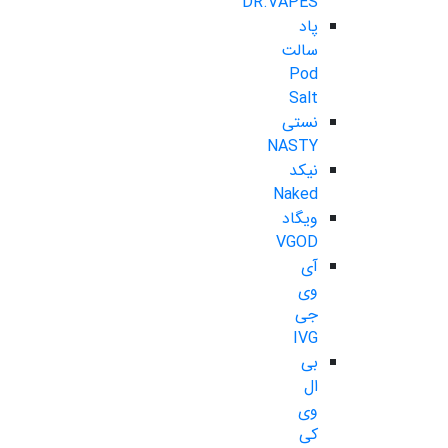
DR.VAPES
پاد
سالت
Pod
Salt
نستی
NASTY
نیکد
Naked
ویگاد
VGOD
آی
وی
جی
IVG
بی
ال
وی
کی