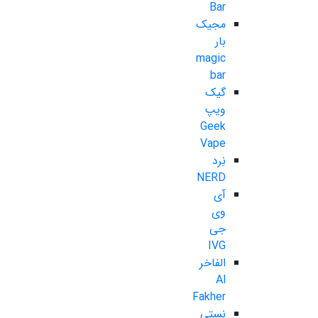
Bar
مجیک
بار
magic
bar
گیک
ویپ
Geek
Vape
نِرد
NERD
آی
وی
جی
IVG
الفاخر
Al
Fakher
نستی