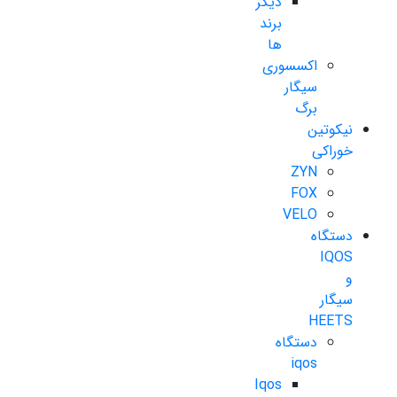
دیگر
برند
ها
اکسسوری
سیگار
برگ
نیکوتین
خوراکی
ZYN
FOX
VELO
دستگاه
IQOS
و
سیگار
HEETS
دستگاه
iqos
Iqos