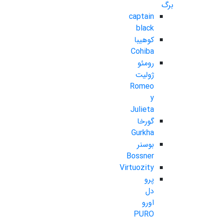
برگ
captain
black
کوهیبا
Cohiba
رومئو
ژولیت
Romeo
y
Julieta
گورخا
Gurkha
بوسنر
Bossner
Virtuozity
پرو
دل
اورو
PURO