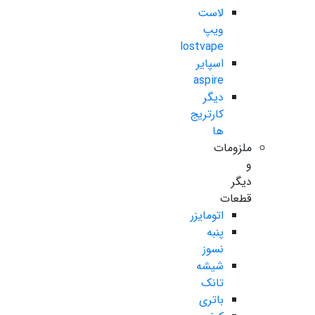
لاست
ویپ
lostvape
اسپایر
aspire
دیگر
کارتریج
ها
ملزومات
و
دیگر
قطعات
اتومایزر
پنبه
نسوز
شیشه
تانک
باتری