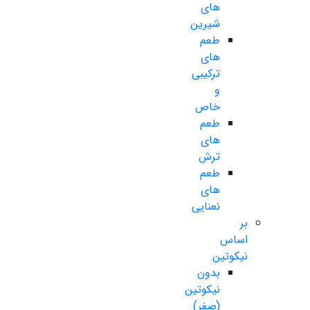
های
شیرین
طعم
های
ترکیبی
و
خاص
طعم
های
ترش
طعم
های
نعنایی
بر
اساس
نیکوتین
بدون
نیکوتین
(صفر)