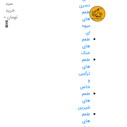
سبد
دسری
خرید
طعم
تومان
۰
های
0
میوه
ای
طعم
های
خنک
طعم
های
ترکیبی
و
خاص
طعم
های
شیرین
طعم
های