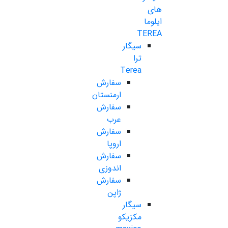
های
ایلوما
TEREA
سیگار
ترا
Terea
سفارش
ارمنستان
سفارش
عرب
سفارش
اروپا
سفارش
اندوزی
سفارش
ژاپن
سیگار
مکزیکو