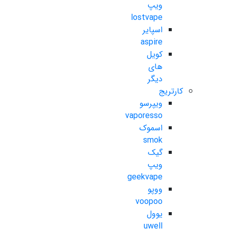
ویپ
lostvape
اسپایر
aspire
کویل
های
دیگر
کارتریج
ویپرسو
vaporesso
اسموک
smok
گیک
ویپ
geekvape
ووپو
voopoo
یوول
uwell