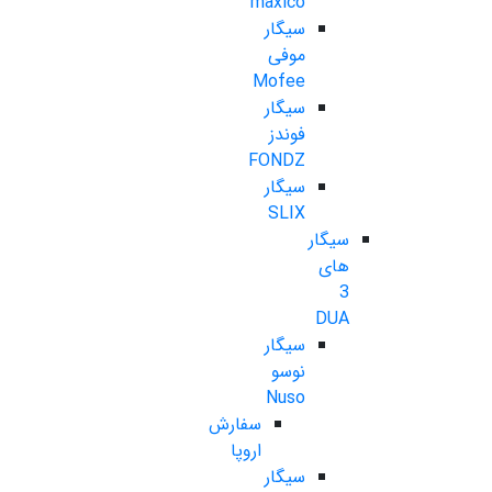
maxico
سیگار
موفی
Mofee
سیگار
فوندز
FONDZ
سیگار
SLIX
سیگار
های
3
DUA
سیگار
نوسو
Nuso
سفارش
اروپا
سیگار