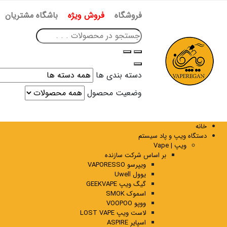
فروشگاه
فروش ویژه
باشگاه مشتریان
دسته بندی ها
وضعیت محصول
خانه
دستگاه ویپ و پاد سیستم
ویپ | Vape
بر اساس شرکت سازنده
ویپرسو VAPORESSO
یوول Uwell
گیگ ویپ GEEKVAPE
اسموک SMOK
ووپو VOOPOO
لاست ویپ LOST VAPE
اسپایر ASPIRE