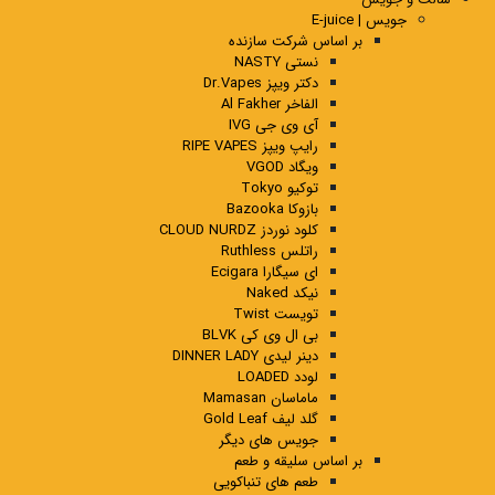
جویس | E-juice
بر اساس شرکت سازنده
نستی NASTY
دکتر ویپز Dr.Vapes
الفاخر Al Fakher
آی وی جی IVG
رایپ ویپز RIPE VAPES
ویگاد VGOD
توکیو Tokyo
بازوکا Bazooka
کلود نوردز CLOUD NURDZ
راتلس Ruthless
ای سیگارا Ecigara
نیکد Naked
تویست Twist
بی ال وی کی BLVK
دینر لیدی DINNER LADY
لودد LOADED
ماماسان Mamasan
گلد لیف Gold Leaf
جویس های دیگر
بر اساس سلیقه و طعم
طعم های تنباکویی