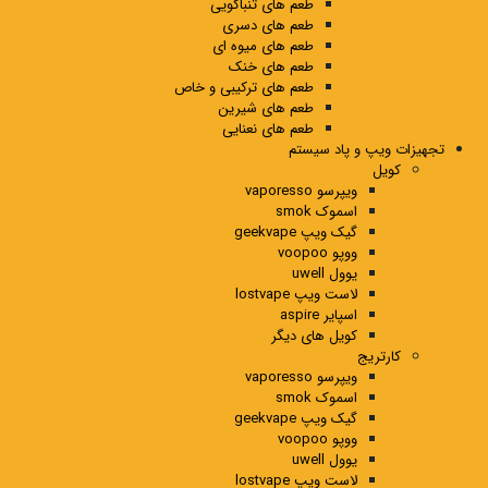
طعم های تنباکویی
طعم های دسری
طعم های میوه ای
طعم های خنک
طعم های ترکیبی و خاص
طعم های شیرین
طعم های نعنایی
تجهیزات ویپ و پاد سیستم
کویل
ویپرسو vaporesso
اسموک smok
گیک ویپ geekvape
ووپو voopoo
یوول uwell
لاست ویپ lostvape
اسپایر aspire
کویل های دیگر
کارتریج
ویپرسو vaporesso
اسموک smok
گیک ویپ geekvape
ووپو voopoo
یوول uwell
لاست ویپ lostvape