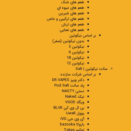
طعم های خنک
طعم های میوه ای
طعم های شیرین
طعم های ترکیبی و خاص
طعم های ترش
طعم های نعنایی
بر اساس نیکوتین
بدون نیکوتین (صفر)
نیکوتین 3
نیکوتین 6
نیکوتین 18
نیکوتین 12
سالت نیکوتین | Salt
بر اساس شرکت سازنده
دکتر ویپز DR.VAPES
پاد سالت Pod Salt
نستی NASTY
نیکد Naked
ویگاد VGOD
بی ال وی کی BLVK
یوول Uwell
آی وی جی IVG
بازوکا bazooka
توکیو Tokyo