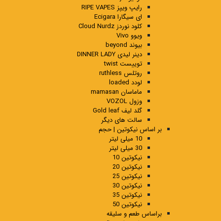
رایپ ویپز RIPE VAPES
ای سیگارا Ecigara
کلود نوردز Cloud Nurdz
ویوو Vivo
بیوند beyond
دینر لیدی DINNER LADY
توییست twist
روتلس ruthless
لودد loaded
ماماسان mamasan
وزول VOZOL
گلد لیف Gold leaf
سالت های دیگر
بر اساس نیکوتین | حجم
10 میلی لیتر
30 میلی لیتر
نیکوتین 10
نیکوتین 20
نیکوتین 25
نیکوتین 30
نیکوتین 35
نیکوتین 50
براساس طعم و سلیقه