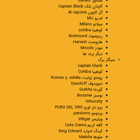
سناتور Senaor
کاپتان بلک Captain Black
آل کاپون Al capone
ام.یو MU
میلانو Milano
کوهیبا cohiba
ریچموند Richmond
هاروست Harvest
مودز Moods
دیگر برند ها
سیگار برگ
captain black
کوهیبا Cohiba
رومئو ژولیت Romeo y Julieta
دیویدوف Davidoff
گورخا Gurkha
بوسنر Bossner
Virtuozity
پرو دل اورو PURO DEL ORO
پردومو perdomo
ویلیجر Villiger
کافه کریم Cafe Creme
کینگ ادوارد King Edward
ملوها Meluha