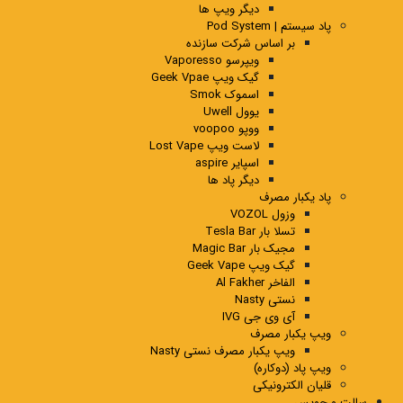
دیگر ویپ ها
پاد سیستم | Pod System
بر اساس شرکت سازنده
ویپرسو Vaporesso
گیک ویپ Geek Vpae
اسموک Smok
یوول Uwell
ووپو voopoo
لاست ویپ Lost Vape
اسپایر aspire
دیگر پاد ها
پاد یکبار مصرف
وزول VOZOL
تسلا بار Tesla Bar
مجیک بار Magic Bar
گیک ویپ Geek Vape
الفاخر Al Fakher
نستی Nasty
آی وی جی IVG
ویپ یکبار مصرف
ویپ یکبار مصرف نستی Nasty
ویپ پاد (دوکاره)
قلیان الکترونیکی
سالت و جویس