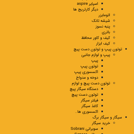
اسپایر aspire
دیگر کارتریج ها
اتومایزر
شیشه تانک
پنبه نسوز
باتری
کیف و کاور محافظ
کیف ابزار
توتون پیپ و توتون دست پیچ
پیپ و لوازم جانبی
پیپ
توتون پیپ
اکسسوری پیپ
دوخه و مدواخ
توتون دست پیچ و لوازم
دستگاه سیگار پیچ
توتون دست پیچ
فیلتر سیگار
کاغذ سیگار
اکسسوری ها..
سیگار و سیگار برگ
خرید سیگار
سوبرانی Sobrani