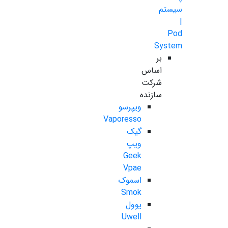
سیستم
|
Pod
System
بر
اساس
شرکت
سازنده
ویپرسو
Vaporesso
گیک
ویپ
Geek
Vpae
اسموک
Smok
یوول
Uwell