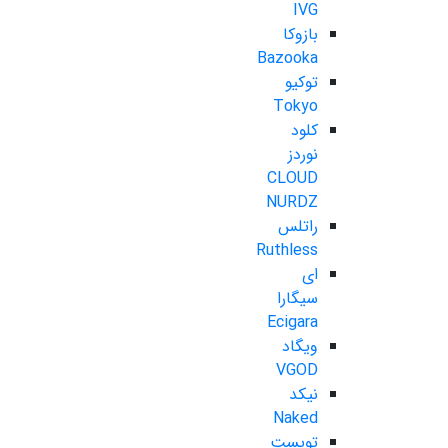
IVG
بازوکا
Bazooka
توکیو
Tokyo
کلود
نوردز
CLOUD
NURDZ
راتلس
Ruthless
ای
سیگارا
Ecigara
ویگاد
VGOD
نیکد
Naked
تویست