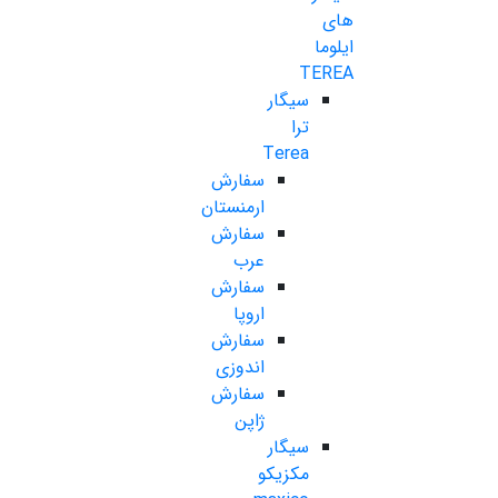
های
ایلوما
TEREA
سیگار
ترا
Terea
سفارش
ارمنستان
سفارش
عرب
سفارش
اروپا
سفارش
اندوزی
سفارش
ژاپن
سیگار
مکزیکو