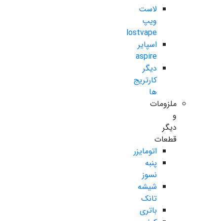
لاست
ویپ
lostvape
اسپایر
aspire
دیگر
کارتریج
ها
ملزومات
و
دیگر
قطعات
اتومایزر
پنبه
نسوز
شیشه
تانک
باتری