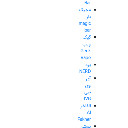
Bar
مجیک
بار
magic
bar
گیک
ویپ
Geek
Vape
نِرد
NERD
آی
وی
جی
IVG
الفاخر
Al
Fakher
نستی