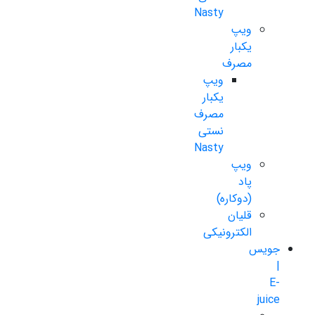
Nasty
ویپ
یکبار
مصرف
ویپ
یکبار
مصرف
نستی
Nasty
ویپ
پاد
(دوکاره)
قلیان
الکترونیکی
جویس
|
E-
juice