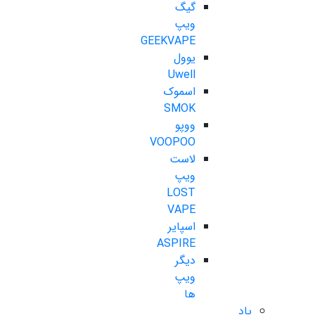
گیگ
ویپ
GEEKVAPE
یوول
Uwell
اسموک
SMOK
ووپو
VOOPOO
لاست
ویپ
LOST
VAPE
اسپایر
ASPIRE
دیگر
ویپ
ها
پاد