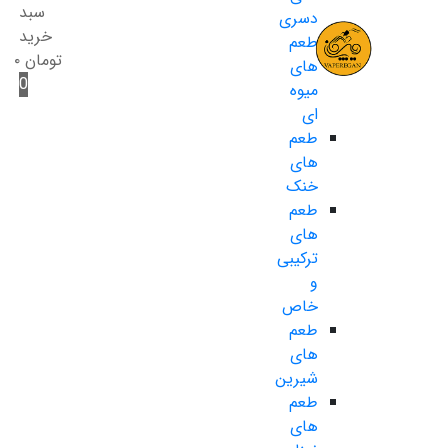
سبد
دسری
خرید
طعم
تومان
۰
های
0
میوه
ای
طعم
های
خنک
طعم
های
ترکیبی
و
خاص
طعم
های
شیرین
طعم
های