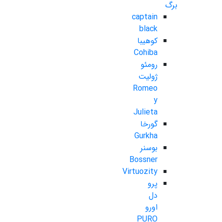
برگ
captain
black
کوهیبا
Cohiba
رومئو
ژولیت
Romeo
y
Julieta
گورخا
Gurkha
بوسنر
Bossner
Virtuozity
پرو
دل
اورو
PURO