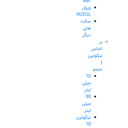
leaf
وزول
VOZOL
سالت
های
دیگر
بر
اساس
نیکوتین
|
حجم
10
میلی
لیتر
30
میلی
لیتر
نیکوتین
10