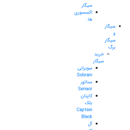
سیگار
اکسسوری
ها..
سیگار
و
سیگار
برگ
خرید
سیگار
سوبرانی
Sobrani
سناتور
Senaor
کاپتان
بلک
Captain
Black
آل