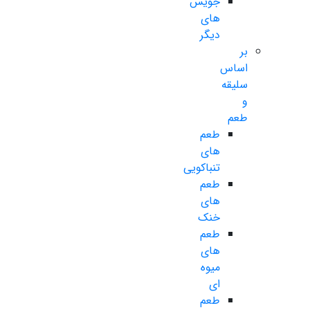
جویس
های
دیگر
بر
اساس
سلیقه
و
طعم
طعم
های
تنباکویی
طعم
های
خنک
طعم
های
میوه
ای
طعم