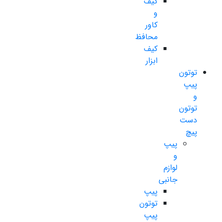
کیف
و
کاور
محافظ
کیف
ابزار
توتون
پیپ
و
توتون
دست
پیچ
پیپ
و
لوازم
جانبی
پیپ
توتون
پیپ