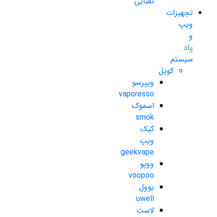
نعنایی
تجهیزات
ویپ
و
پاد
سیستم
کویل
ویپرسو
vaporesso
اسموک
smok
گیک
ویپ
geekvape
ووپو
voopoo
یوول
uwell
لاست