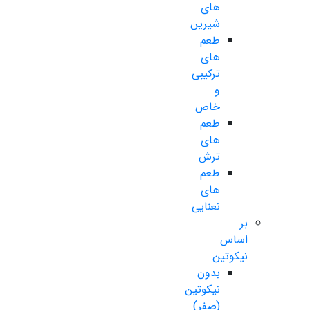
های
شیرین
طعم
های
ترکیبی
و
خاص
طعم
های
ترش
طعم
های
نعنایی
بر
اساس
نیکوتین
بدون
نیکوتین
(صفر)