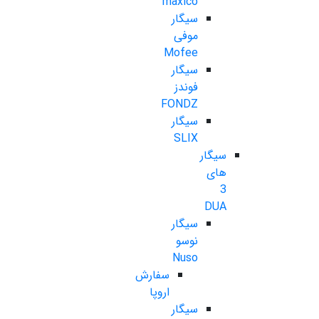
maxico
سیگار
موفی
Mofee
سیگار
فوندز
FONDZ
سیگار
SLIX
سیگار
های
3
DUA
سیگار
نوسو
Nuso
سفارش
اروپا
سیگار