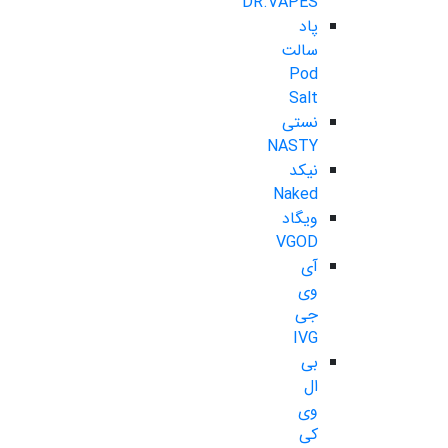
DR.VAPES
پاد
سالت
Pod
Salt
نستی
NASTY
نیکد
Naked
ویگاد
VGOD
آی
وی
جی
IVG
بی
ال
وی
کی