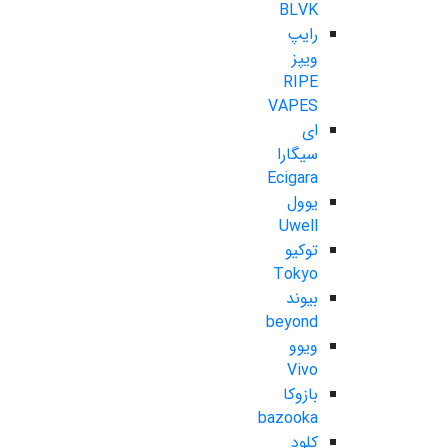
BLVK
رایپ
ویپز
RIPE
VAPES
ای
سیگارا
Ecigara
یوول
Uwell
توکیو
Tokyo
بیوند
beyond
ویوو
Vivo
بازوکا
bazooka
کلود