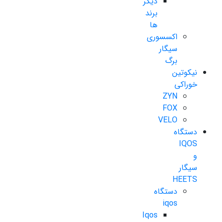
دیگر
برند
ها
اکسسوری
سیگار
برگ
نیکوتین
خوراکی
ZYN
FOX
VELO
دستگاه
IQOS
و
سیگار
HEETS
دستگاه
iqos
Iqos