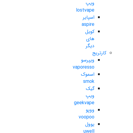
ویپ
lostvape
اسپایر
aspire
کویل
های
دیگر
کارتریج
ویپرسو
vaporesso
اسموک
smok
گیک
ویپ
geekvape
ووپو
voopoo
یوول
uwell