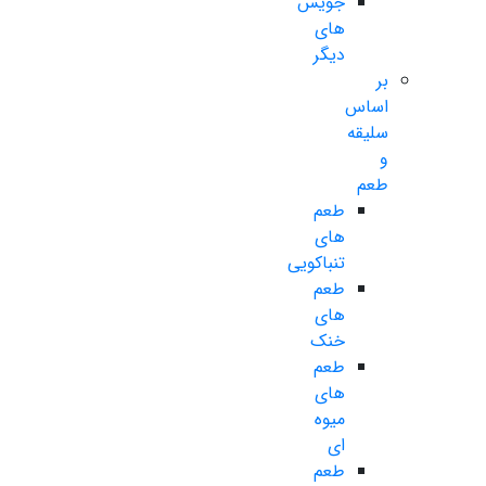
جویس
های
دیگر
بر
اساس
سلیقه
و
طعم
طعم
های
تنباکویی
طعم
های
خنک
طعم
های
میوه
ای
طعم