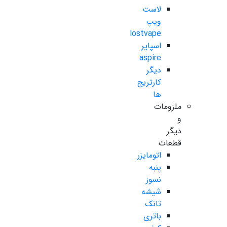
لاست
ویپ
lostvape
اسپایر
aspire
دیگر
کارتریج
ها
ملزومات
و
دیگر
قطعات
اتومایزر
پنبه
نسوز
شیشه
تانک
باتری