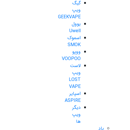
گیگ
ویپ
GEEKVAPE
یوول
Uwell
اسموک
SMOK
ووپو
VOOPOO
لاست
ویپ
LOST
VAPE
اسپایر
ASPIRE
دیگر
ویپ
ها
پاد