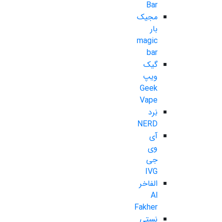
Bar
مجیک
بار
magic
bar
گیک
ویپ
Geek
Vape
نِرد
NERD
آی
وی
جی
IVG
الفاخر
Al
Fakher
نستی