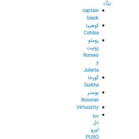
برگ
captain
black
کوهیبا
Cohiba
رومئو
ژولیت
Romeo
y
Julieta
گورخا
Gurkha
بوسنر
Bossner
Virtuozity
پرو
دل
اورو
PURO