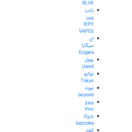
BLVK
رایپ
ویپز
RIPE
VAPES
ای
سیگارا
Ecigara
یوول
Uwell
توکیو
Tokyo
بیوند
beyond
ویوو
Vivo
بازوکا
bazooka
کلود