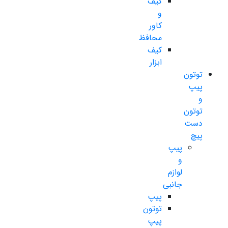
کیف
و
کاور
محافظ
کیف
ابزار
توتون
پیپ
و
توتون
دست
پیچ
پیپ
و
لوازم
جانبی
پیپ
توتون
پیپ