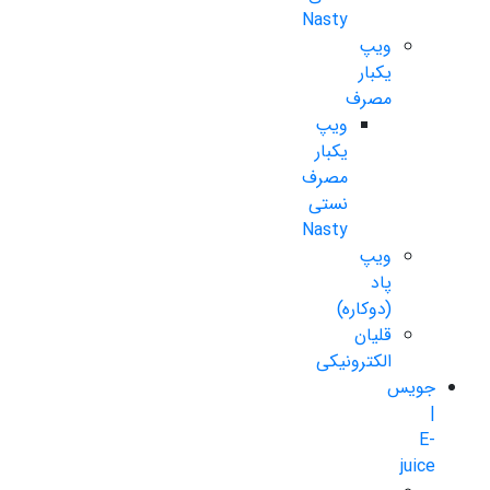
Nasty
ویپ
یکبار
مصرف
ویپ
یکبار
مصرف
نستی
Nasty
ویپ
پاد
(دوکاره)
قلیان
الکترونیکی
جویس
|
E-
juice