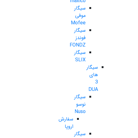
maxico
سیگار
موفی
Mofee
سیگار
فوندز
FONDZ
سیگار
SLIX
سیگار
های
3
DUA
سیگار
نوسو
Nuso
سفارش
اروپا
سیگار