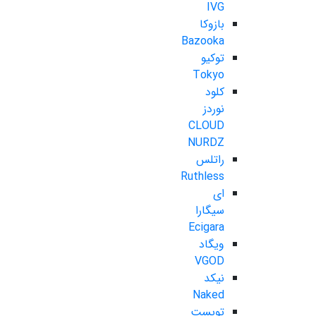
IVG
بازوکا
Bazooka
توکیو
Tokyo
کلود
نوردز
CLOUD
NURDZ
راتلس
Ruthless
ای
سیگارا
Ecigara
ویگاد
VGOD
نیکد
Naked
تویست