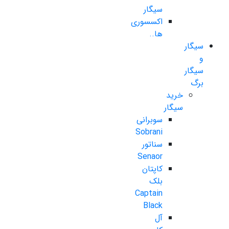
سیگار
اکسسوری
ها..
سیگار
و
سیگار
برگ
خرید
سیگار
سوبرانی
Sobrani
سناتور
Senaor
کاپتان
بلک
Captain
Black
آل