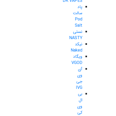
DR.VAPES
پاد
سالت
Pod
Salt
نستی
NASTY
نیکد
Naked
ویگاد
VGOD
آی
وی
جی
IVG
بی
ال
وی
کی