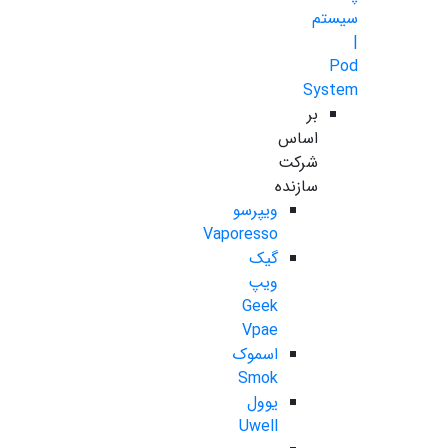
سیستم
|
Pod
System
بر
اساس
شرکت
سازنده
ویپرسو
Vaporesso
گیک
ویپ
Geek
Vpae
اسموک
Smok
یوول
Uwell