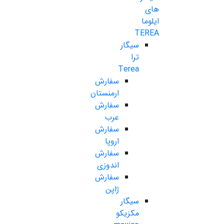
های
ایلوما
TEREA
سیگار
ترا
Terea
سفارش
ارمنستان
سفارش
عرب
سفارش
اروپا
سفارش
اندوزی
سفارش
ژاپن
سیگار
مکزیکو