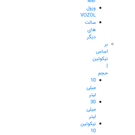
leaf
وزول
VOZOL
سالت
های
دیگر
بر
اساس
نیکوتین
|
حجم
10
میلی
لیتر
30
میلی
لیتر
نیکوتین
10