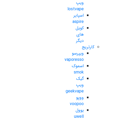
ویپ
lostvape
اسپایر
aspire
کویل
های
دیگر
کارتریج
ویپرسو
vaporesso
اسموک
smok
گیک
ویپ
geekvape
ووپو
voopoo
یوول
uwell