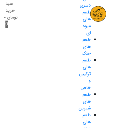
سبد
دسری
خرید
طعم
تومان
۰
های
0
میوه
ای
طعم
های
خنک
طعم
های
ترکیبی
و
خاص
طعم
های
شیرین
طعم
های