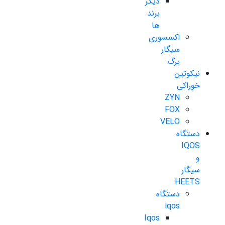
دیگر
برند
ها
اکسسوری
سیگار
برگ
نیکوتین
خوراکی
ZYN
FOX
VELO
دستگاه
IQOS
و
سیگار
HEETS
دستگاه
iqos
Iqos