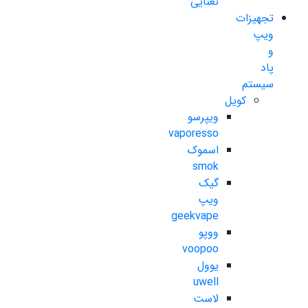
نعنایی
تجهیزات
ویپ
و
پاد
سیستم
کویل
ویپرسو
vaporesso
اسموک
smok
گیک
ویپ
geekvape
ووپو
voopoo
یوول
uwell
لاست