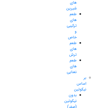
های
شیرین
طعم
های
ترکیبی
و
خاص
طعم
های
ترش
طعم
های
نعنایی
بر
اساس
نیکوتین
بدون
نیکوتین
(صفر)