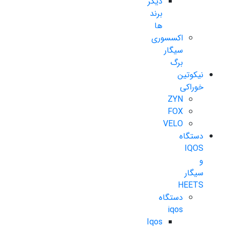
دیگر
برند
ها
اکسسوری
سیگار
برگ
نیکوتین
خوراکی
ZYN
FOX
VELO
دستگاه
IQOS
و
سیگار
HEETS
دستگاه
iqos
Iqos