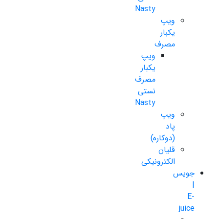
Nasty
ویپ
یکبار
مصرف
ویپ
یکبار
مصرف
نستی
Nasty
ویپ
پاد
(دوکاره)
قلیان
الکترونیکی
جویس
|
E-
juice