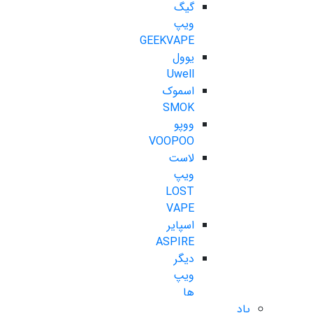
گیگ
ویپ
GEEKVAPE
یوول
Uwell
اسموک
SMOK
ووپو
VOOPOO
لاست
ویپ
LOST
VAPE
اسپایر
ASPIRE
دیگر
ویپ
ها
پاد