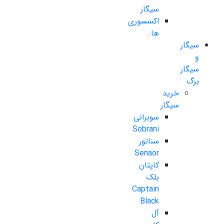
سیگار
اکسسوری
ها..
سیگار
و
سیگار
برگ
خرید
سیگار
سوبرانی
Sobrani
سناتور
Senaor
کاپتان
بلک
Captain
Black
آل