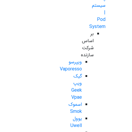
سیستم
|
Pod
System
بر
اساس
شرکت
سازنده
ویپرسو
Vaporesso
گیک
ویپ
Geek
Vpae
اسموک
Smok
یوول
Uwell