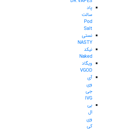
DR.VAPES
پاد
سالت
Pod
Salt
نستی
NASTY
نیکد
Naked
ویگاد
VGOD
آی
وی
جی
IVG
بی
ال
وی
کی