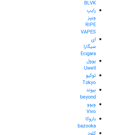
BLVK
رایپ
ویپز
RIPE
VAPES
ای
سیگارا
Ecigara
یوول
Uwell
توکیو
Tokyo
بیوند
beyond
ویوو
Vivo
بازوکا
bazooka
کلود