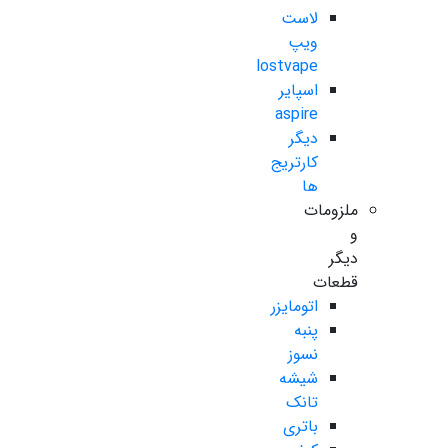
لاست
ویپ
lostvape
اسپایر
aspire
دیگر
کارتریج
ها
ملزومات
و
دیگر
قطعات
اتومایزر
پنبه
نسوز
شیشه
تانک
باتری