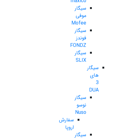
maxico
سیگار
موفی
Mofee
سیگار
فوندز
FONDZ
سیگار
SLIX
سیگار
های
3
DUA
سیگار
نوسو
Nuso
سفارش
اروپا
سیگار