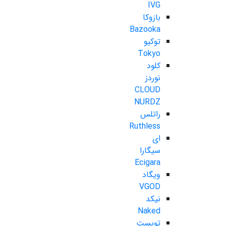
IVG
بازوکا
Bazooka
توکیو
Tokyo
کلود
نوردز
CLOUD
NURDZ
راتلس
Ruthless
ای
سیگارا
Ecigara
ویگاد
VGOD
نیکد
Naked
تویست