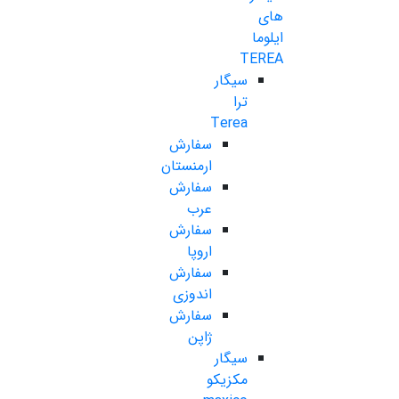
های
ایلوما
TEREA
سیگار
ترا
Terea
سفارش
ارمنستان
سفارش
عرب
سفارش
اروپا
سفارش
اندوزی
سفارش
ژاپن
سیگار
مکزیکو