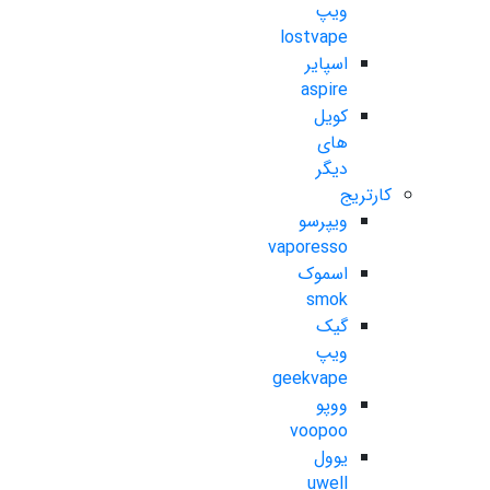
ویپ
lostvape
اسپایر
aspire
کویل
های
دیگر
کارتریج
ویپرسو
vaporesso
اسموک
smok
گیک
ویپ
geekvape
ووپو
voopoo
یوول
uwell