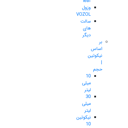
leaf
وزول
VOZOL
سالت
های
دیگر
بر
اساس
نیکوتین
|
حجم
10
میلی
لیتر
30
میلی
لیتر
نیکوتین
10