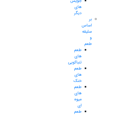
جویس
های
دیگر
بر
اساس
سلیقه
و
طعم
طعم
های
تنباکویی
طعم
های
خنک
طعم
های
میوه
ای
طعم