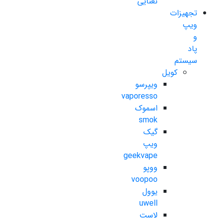
نعنایی
تجهیزات
ویپ
و
پاد
سیستم
کویل
ویپرسو
vaporesso
اسموک
smok
گیک
ویپ
geekvape
ووپو
voopoo
یوول
uwell
لاست