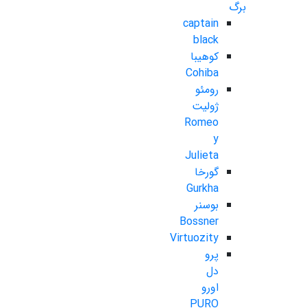
برگ
captain
black
کوهیبا
Cohiba
رومئو
ژولیت
Romeo
y
Julieta
گورخا
Gurkha
بوسنر
Bossner
Virtuozity
پرو
دل
اورو
PURO