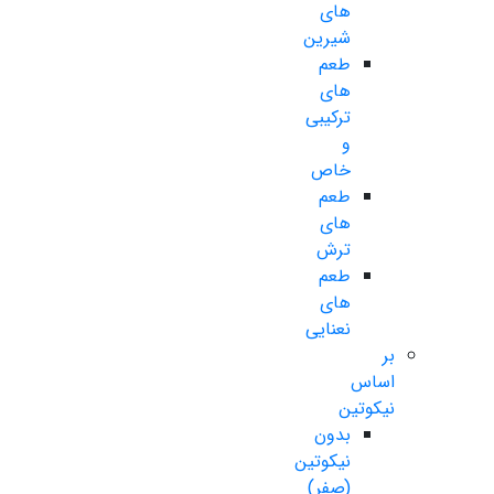
های
شیرین
طعم
های
ترکیبی
و
خاص
طعم
های
ترش
طعم
های
نعنایی
بر
اساس
نیکوتین
بدون
نیکوتین
(صفر)