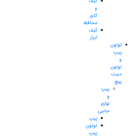
کیف
و
کاور
محافظ
کیف
ابزار
توتون
پیپ
و
توتون
دست
پیچ
پیپ
و
لوازم
جانبی
پیپ
توتون
پیپ