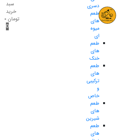
سبد
دسری
خرید
طعم
تومان
۰
های
0
میوه
ای
طعم
های
خنک
طعم
های
ترکیبی
و
خاص
طعم
های
شیرین
طعم
های