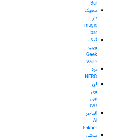
Bar
مجیک
بار
magic
bar
گیک
ویپ
Geek
Vape
نِرد
NERD
آی
وی
جی
IVG
الفاخر
Al
Fakher
نستی