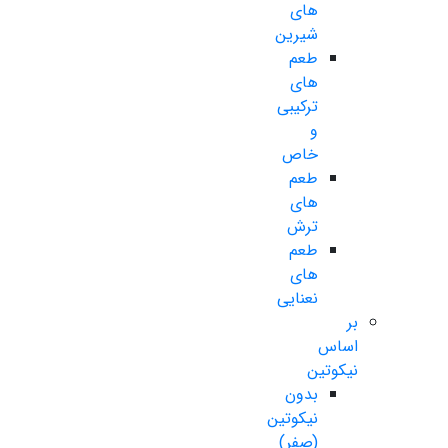
های
شیرین
طعم
های
ترکیبی
و
خاص
طعم
های
ترش
طعم
های
نعنایی
بر
اساس
نیکوتین
بدون
نیکوتین
(صفر)