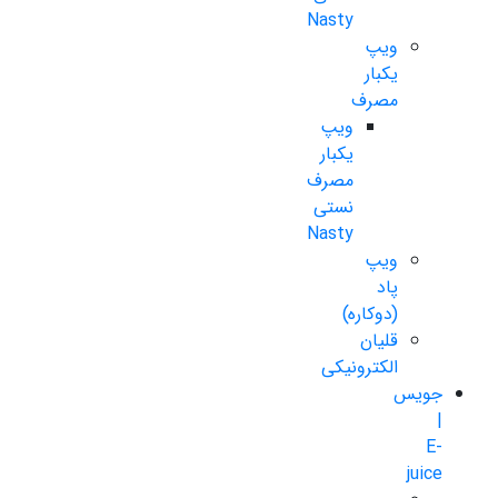
Nasty
ویپ
یکبار
مصرف
ویپ
یکبار
مصرف
نستی
Nasty
ویپ
پاد
(دوکاره)
قلیان
الکترونیکی
جویس
|
E-
juice