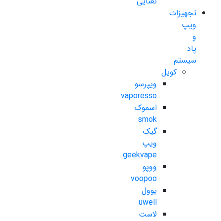
نعنایی
تجهیزات
ویپ
و
پاد
سیستم
کویل
ویپرسو
vaporesso
اسموک
smok
گیک
ویپ
geekvape
ووپو
voopoo
یوول
uwell
لاست