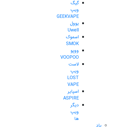
گیگ
ویپ
GEEKVAPE
یوول
Uwell
اسموک
SMOK
ووپو
VOOPOO
لاست
ویپ
LOST
VAPE
اسپایر
ASPIRE
دیگر
ویپ
ها
پاد