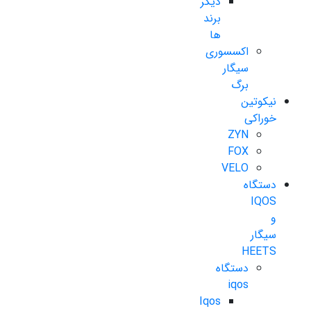
دیگر
برند
ها
اکسسوری
سیگار
برگ
نیکوتین
خوراکی
ZYN
FOX
VELO
دستگاه
IQOS
و
سیگار
HEETS
دستگاه
iqos
Iqos