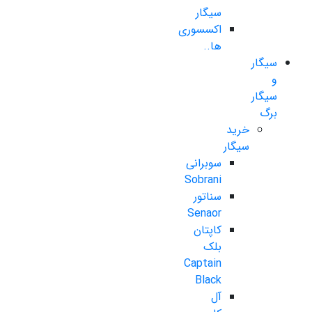
سیگار
اکسسوری
ها..
سیگار
و
سیگار
برگ
خرید
سیگار
سوبرانی
Sobrani
سناتور
Senaor
کاپتان
بلک
Captain
Black
آل