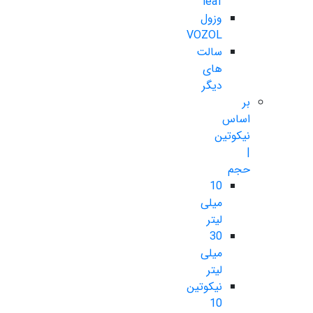
leaf
وزول
VOZOL
سالت
های
دیگر
بر
اساس
نیکوتین
|
حجم
10
میلی
لیتر
30
میلی
لیتر
نیکوتین
10