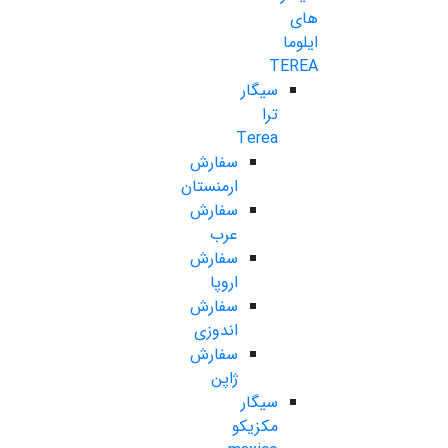
های
ایلوما
TEREA
سیگار
ترا
Terea
سفارش
ارمنستان
سفارش
عرب
سفارش
اروپا
سفارش
اندوزی
سفارش
ژاپن
سیگار
مکزیکو