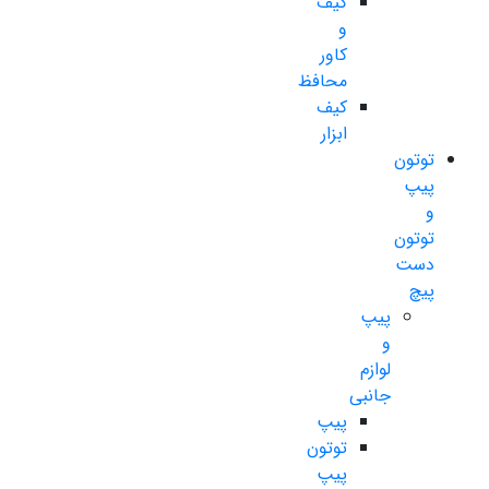
کیف
و
کاور
محافظ
کیف
ابزار
توتون
پیپ
و
توتون
دست
پیچ
پیپ
و
لوازم
جانبی
پیپ
توتون
پیپ