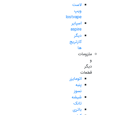
لاست
ویپ
lostvape
اسپایر
aspire
دیگر
کارتریج
ها
ملزومات
و
دیگر
قطعات
اتومایزر
پنبه
نسوز
شیشه
تانک
باتری