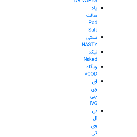
DR.VAPES
پاد
سالت
Pod
Salt
نستی
NASTY
نیکد
Naked
ویگاد
VGOD
آی
وی
جی
IVG
بی
ال
وی
کی