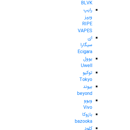
BLVK
رایپ
ویپز
RIPE
VAPES
ای
سیگارا
Ecigara
یوول
Uwell
توکیو
Tokyo
بیوند
beyond
ویوو
Vivo
بازوکا
bazooka
کلود