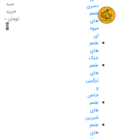
سبد
دسری
خرید
طعم
تومان
۰
های
0
میوه
ای
طعم
های
خنک
طعم
های
ترکیبی
و
خاص
طعم
های
شیرین
طعم
های