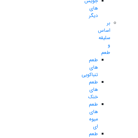
جویس
های
دیگر
بر
اساس
سلیقه
و
طعم
طعم
های
تنباکویی
طعم
های
خنک
طعم
های
میوه
ای
طعم