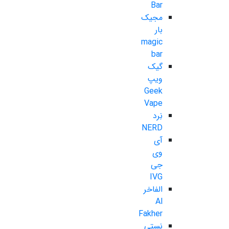
Bar
مجیک
بار
magic
bar
گیک
ویپ
Geek
Vape
نِرد
NERD
آی
وی
جی
IVG
الفاخر
Al
Fakher
نستی