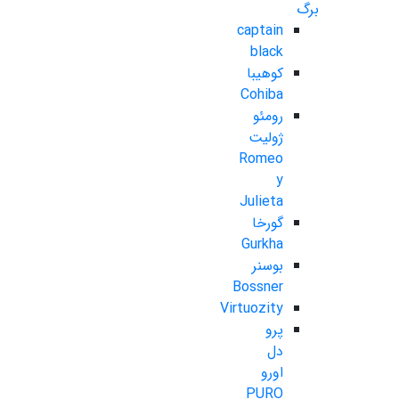
برگ
captain
black
کوهیبا
Cohiba
رومئو
ژولیت
Romeo
y
Julieta
گورخا
Gurkha
بوسنر
Bossner
Virtuozity
پرو
دل
اورو
PURO