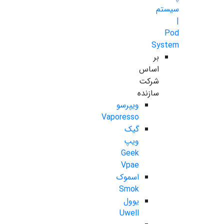
سیستم
|
Pod
System
بر
اساس
شرکت
سازنده
ویپرسو
Vaporesso
گیک
ویپ
Geek
Vpae
اسموک
Smok
یوول
Uwell