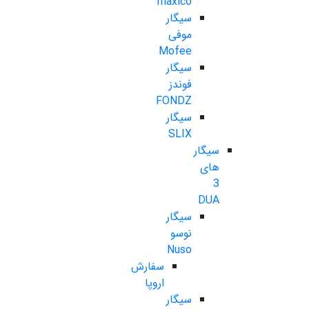
maxico
سیگار
موفی
Mofee
سیگار
فوندز
FONDZ
سیگار
SLIX
سیگار
های
3
DUA
سیگار
نوسو
Nuso
سفارش
اروپا
سیگار