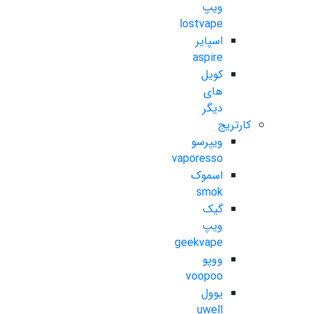
ویپ
lostvape
اسپایر
aspire
کویل
های
دیگر
کارتریج
ویپرسو
vaporesso
اسموک
smok
گیک
ویپ
geekvape
ووپو
voopoo
یوول
uwell