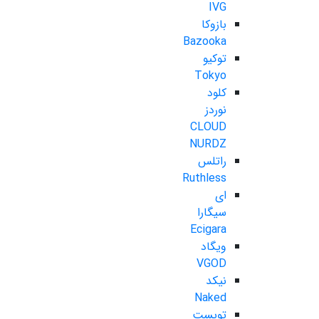
IVG
بازوکا
Bazooka
توکیو
Tokyo
کلود
نوردز
CLOUD
NURDZ
راتلس
Ruthless
ای
سیگارا
Ecigara
ویگاد
VGOD
نیکد
Naked
تویست